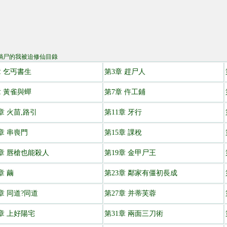
躺尸的我被迫修仙目錄
章 乞丐書生
第3章 趕尸人
章 黃雀與蟬
第7章 仵工鋪
章 火苗,路引
第11章 牙行
章 串喪門
第15章 課稅
8章 唇槍也能殺人
第19章 金甲尸王
章 繭
第23章 鄰家有僵初長成
章 同道?同道
第27章 并蒂芙蓉
0章 上好陽宅
第31章 兩面三刀術