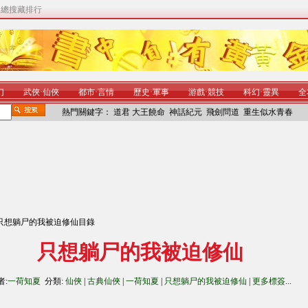
|
總搜藏排行
幻
武俠
·
仙俠
都市
·
言情
歷史
·
軍事
游戲
·
競技
科幻
·
靈異
全
熱門關鍵字：
道君
大王饒命
神話紀元
飛劍問道
重生似水青春
只想躺尸的我被迫修仙目錄
只想躺尸的我被迫修仙
者:
一荷知夏
分類:
仙俠
|
古典仙俠
|
一荷知夏
|
只想躺尸的我被迫修仙
|
更多標簽
...