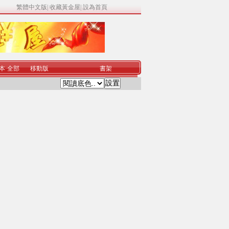
繁體中文版
|
收藏黃金屋
|
設為首頁
本
·
全部
移動版
書架