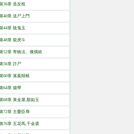
第36章 造反稅
第40章 送尸上門
第44章 陰鬼玉
第48章 龍虎斗
第52章 寄樁法、偃偶術
第56章 詐尸
第60章 落葉歸根
第64章 揚學
第68章 黃金屋,顏如玉
第72章 主憂臣辱
第76章 五花馬,千金裘