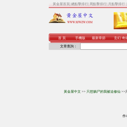
黃金屋首頁
|
總點擊排行
|
周點擊排行
|
月點擊排行
首 頁
手機版
最新章節
玄幻
·
奇
文章查詢：
黃金屋中文
>>
只想躺尸的我被迫修仙
>>
作