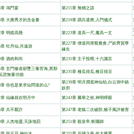
4章 鴻門宴
第215章 無稽之談
18章 大雍秀才的含金量
第219章 調兵遣將,入門儀式
2章 明鏡高懸
第223章 道高一尺,魔高一丈
第227章 僧道同席鴛鴦會,尸妖齊賀孽
6章 牡丹仙,共遠游
緣生
0章 酒肉和尚
第231章 主子投喂,十六讖言
34章 玄門修道卻墜三毒苦海,異類
第235章 種瓜得瓜,種豆得豆
反證無量功德
第239章 明月澗底神仙劫,白云洞中鎮
38章 你也是來求仙問道的么?
妖邪
42章 仙緣就在明月中
第243章 騰舉之術,神明睜眼
6章 兵不厭詐
第247章 老狐二次破防,猴子風評被害
50章 人杰地靈,天誅地罰
第251章 殺皇帝,斬國師
4章 狀元花,神仙水
第255章 反哺之義,侯大將軍