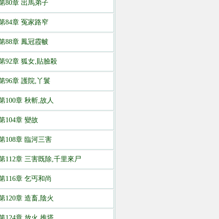
第80章 出馬弟子
第84章 冤家路窄
第88章 鳳冠霞帔
第92章 狐女,貼臉殺
第96章 護院,丫鬟
第100章 秋斬,故人
第104章 變故
第108章 臨河三害
第112章 三害既除,千里來尸
第116章 乞丐和尚
第120章 造畜,陰火
第124章 放火,推塔