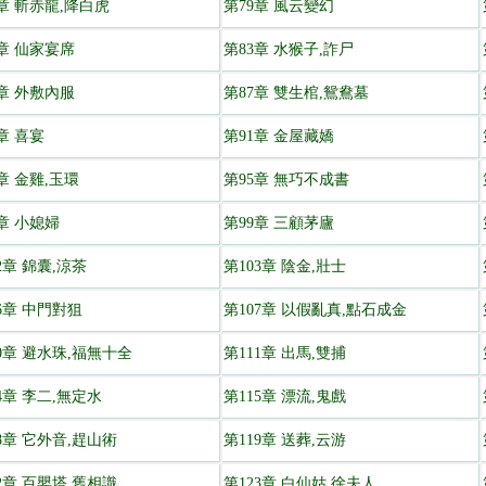
8章 斬赤龍,降白虎
第79章 風云變幻
2章 仙家宴席
第83章 水猴子,詐尸
6章 外敷內服
第87章 雙生棺,鴛鴦墓
章 喜宴
第91章 金屋藏嬌
章 金雞,玉環
第95章 無巧不成書
章 小媳婦
第99章 三顧茅廬
2章 錦囊,涼茶
第103章 陰金,壯士
6章 中門對狙
第107章 以假亂真,點石成金
10章 避水珠,福無十全
第111章 出馬,雙捕
4章 李二,無定水
第115章 漂流,鬼戲
8章 它外音,趕山術
第119章 送葬,云游
2章 百嬰塔,舊相識
第123章 白仙姑,徐夫人