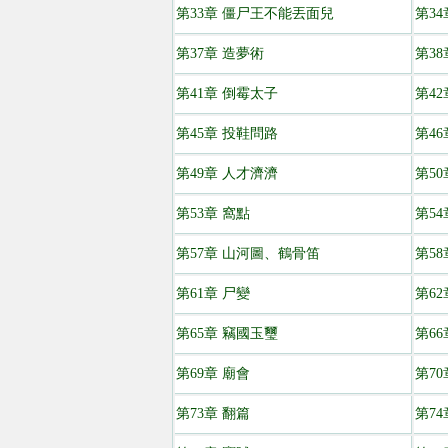
第33章 僵尸王不能丟面兒
第34
第37章 造夢術
第3
第41章 倒霉太子
第4
第45章 投鞋問路
第46
第49章 人才濟濟
第5
第53章 窩點
第5
第57章 山河圖、鶴骨笛
第5
第61章 尸變
第6
第65章 竊國玉璽
第66
第69章 廟會
第70
第73章 翻篇
第7