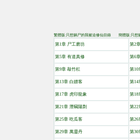
繁體版:只想躺尸的我被迫修仙目錄
簡體版:只想
第1章 尸工磨坊
第2
第5章 有道真修
第6
第9章 敲竹杠
第10
第13章 白嫖客
第14
第17章 虎印龍象
第1
第21章 潛竊陽剽
第22
第25章 吃瓜客
第26
第29章 萬靈丹
第3