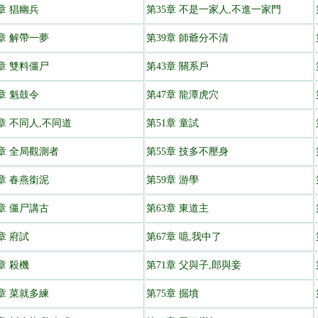
章 猖幽兵
第35章 不是一家人,不進一家門
8章 解帶一夢
第39章 師爺分不清
2章 雙料僵尸
第43章 關系戶
章 魁鼓令
第47章 龍潭虎穴
0章 不同人,不同道
第51章 童試
4章 全局觀測者
第55章 技多不壓身
8章 春燕銜泥
第59章 游學
2章 僵尸講古
第63章 東道主
章 府試
第67章 噫,我中了
章 殺機
第71章 父與子,郎與妾
4章 菜就多練
第75章 掘墳