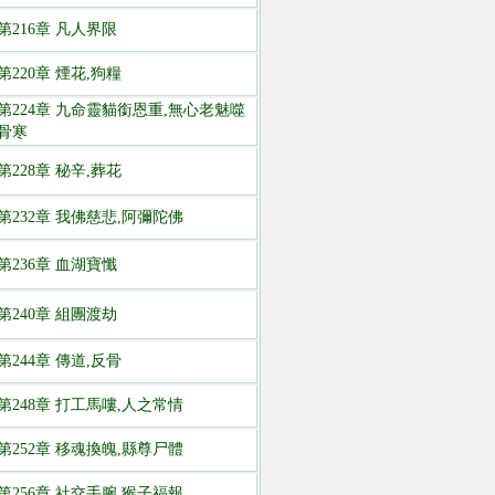
第216章 凡人界限
第220章 煙花,狗糧
第224章 九命靈貓銜恩重,無心老魅噬
骨寒
第228章 秘辛,葬花
第232章 我佛慈悲,阿彌陀佛
第236章 血湖寶懺
第240章 組團渡劫
第244章 傳道,反骨
第248章 打工馬嘍,人之常情
第252章 移魂換魄,縣尊尸體
第256章 社交手腕,猴子福報