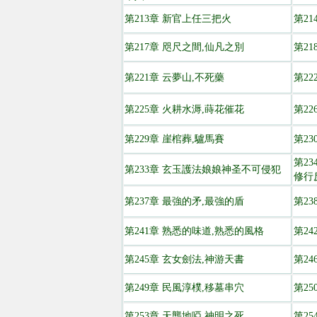
第213章 新官上任三把火
第21
第217章 咫尺之間,仙凡之別
第2
第221章 云夢山,不死藥
第22
第225章 火耕水溽,蒔花催花
第22
第229章 崖棺葬,驢馬賽
第23
第2
第233章 玄玉護法娘娘神圣不可侵犯
修行
第237章 最強的矛,最強的盾
第2
第241章 熟悉的味道,熟悉的風格
第2
第245章 玄女劍法,神游天書
第24
第249章 民風淳樸,移墓串穴
第2
第253章 天聾地啞,神明之死
第25