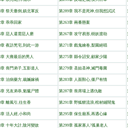
58章 祭天臺倒,鎮北軍反
第289章 我不是死神,但我想試試
2章 乖乖回家
第263章 兩番懸案
66章 惡人還需惡人磨
第267章 攻守易形,樹妖渡劫
70章 夜訪兇宅,到此一游
第271章 戲鬼繪卷,梨園絕唱
74章 大雍最后的男人
第275章 縣令詔安,顧家少陽
78章 喪門弟子,五影道人
第279章 圣姑圣神,滅門毒菌
82章 治病藥方,栽贓嫁禍
第283章 人面獸心,僵尸有情
86章 兄友弟恭,魁魃尸體
第287章 喪席場上遇仇敵
0章 離風引,往生香
第291章 野狐貍流浪,棺材鋪鬧鬼
4章 活人經,小和尚
第295章 保生廟系,再遇心緣
98章 十年大計,陰河變故
第299章 孤家寡人?孤巢老人