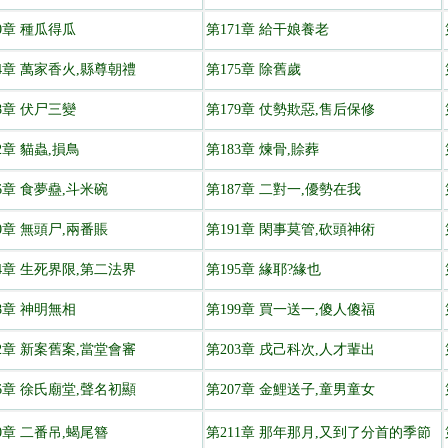
0章 種瓜得瓜
第171章 給干娘養老
74章 萬家香火,縣尊朝禮
第175章 除舊歲
8章 伏尸三變
第179章 仗勢欺惡,售后保修
2章 貓蟲,損鳥
第183章 煉骨,賒葬
6章 食夢蠱,斗米碗
第187章 二對一,優勢在我
0章 無頭尸,兩番賬
第191章 閑事莫管,砍頭神術
94章 生死界限,第二法界
第195章 緣耶?緣也
8章 神明無相
第199章 買一送一,傻人傻福
02章 新案舊案,當堂會審
第203章 戌己科次,人才輩出
06章 徐氏廟堂,聲名初顯
第207章 金鯉送子,童男童女
0章 二番吊,蝎尾簪
第211章 那年那月,又到了分首的季節