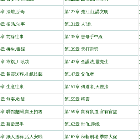
6章 法壇,胎晦
第127章 走江山,講文明
0章 招貼,法事
第131章 人?彪
4章 前緣往事
第135章 慈母手中線
8章 接生,毒婦
第139章 天打雷劈
2章 靠旗,尸吼功
第143章 金護法,靈先生
46章 芻靈送葬,扎紙技藝
第147章 父仇者
0章 生意往來
第151章 傳道者,天罡法
4章 無妄,軟飯
第155章 移靈
58章 驛館趣聞,鼠王招親
第159章 鼠有鼠道,官有官盜
2章 幕后黑手
第163章 世仇,蟬蛻
66章 紙人送葬,活人安眠
第167章 秋斬刑場,季節大促