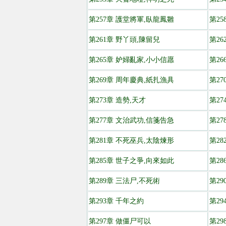
第257章 護堂將軍,臥龍鳳雛
第2
第261章 野丫頭,陳留兒
第26
第265章 妒婦亂家,小小信愿
第2
第269章 周年慶典,紙扎漁具
第2
第273章 造勢,天才
第2
第277章 文治武功,信箋告急
第2
第281章 不死巫兵,太陰煉形
第2
第285章 世子之爭,向來如此
第2
第289章 三法尸,不死術
第29
第293章 千年之約
第29
第297章 做僵尸可以
第2