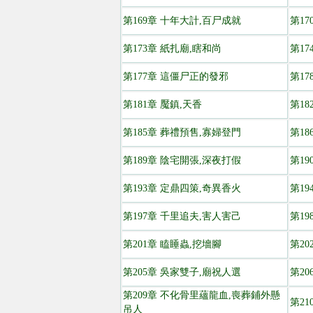
第169章 十年大計,百尸成就
第17
第173章 紙扎廟,瞎和尚
第1
第177章 這僵尸正的發邪
第17
第181章 魘鎮,天香
第18
第185章 葬禮預售,寡婦登門
第18
第189章 陰宅開張,深夜打假
第19
第193章 定鼎四策,奇異香火
第1
第197章 千里追夫,害人害己
第19
第201章 瞌睡蟲,挖墻腳
第2
第205章 吳家雙子,廟祝人選
第2
第209章 不化骨里蘊龍血,喪葬鋪外懸
第21
吊人