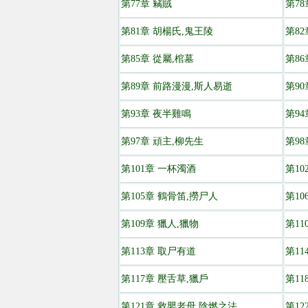
第77章 竊賊
第7
第81章 胡楊氏,鬼王陵
第8
第85章 從屬,棺墓
第8
第89章 前路漫漫,斯人易逝
第90
第93章 夜半雞鳴
第94
第97章 頑主,柳先生
第98
第101章 一杯濁酒
第10
第105章 鶴骨笛,撈尸人
第10
第109章 獵人,獵物
第1
第113章 取尸有道
第11
第117章 壓舌草,獵戶
第11
第121章 救嬰老母,陰燃之法
第12