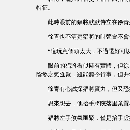
特征。
此時眼前的猖將默默侍立在徐青
徐青也不清楚猖將的叫聲會不會
“這玩意個頭太大，不過還好可
眼前的猖將看似擁有實體，但徐
陰煞之氣匯聚，雖能聽令行事，但并
徐青有心試探猖將實力，但又恐
思來想去，他抬手將院落里棄置
猖將左手煞氣匯聚，僅是抬手虛