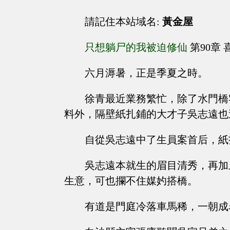
請記住本站域名:
黃金屋
只想躺尸的我被迫修仙
第90章 
六月溽暑，正是季夏之時。
徐青最近業務繁忙，除了水門橋
料外，隔壁紙扎鋪的大才子吳志遠也
自從吳志遠中了生員案首后，紙
吳志遠本就生的眉目清秀，再加
生意，可也攔不住媒妁搭橋。
有道是門庭冷落車馬稀，一朝成