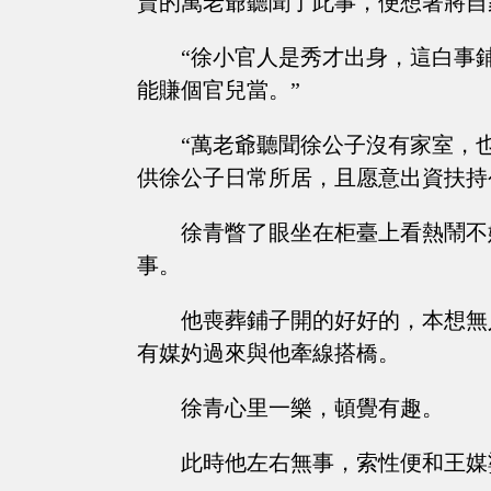
賣的萬老爺聽聞了此事，便想著將自
“徐小官人是秀才出身，這白事
能賺個官兒當。”
“萬老爺聽聞徐公子沒有家室，
供徐公子日常所居，且愿意出資扶持
徐青瞥了眼坐在柜臺上看熱鬧不
事。
他喪葬鋪子開的好好的，本想無
有媒妁過來與他牽線搭橋。
徐青心里一樂，頓覺有趣。
此時他左右無事，索性便和王媒