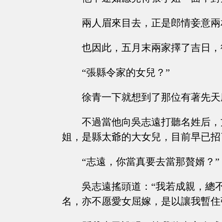
兩人眉來目去，正是郎情妾意兩
也因此，五月末兩家擇了吉日，
“張縣令家的女兒？”
徐青一下就想到了那位有著先天
不過當他向吳志遠打聽名姓后，
姐，是縣太爺的大女兒，目前早已招
“志遠，你當真要去當那贅婿？”
吳志遠搖頭道：“我若成親，總
名，亦不愿愛女屈嫁，是以讓我暫住