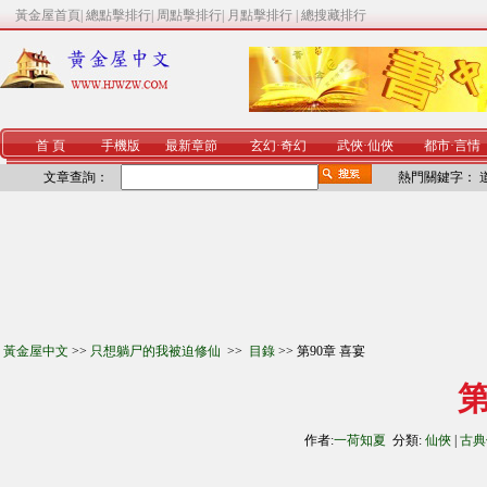
黃金屋首頁
|
總點擊排行
|
周點擊排行
|
月點擊排行
|
總搜藏排行
首 頁
手機版
最新章節
玄幻
·
奇幻
武俠
·
仙俠
都市
·
言情
文章查詢：
熱門關鍵字：
黃金屋中文
>>
只想躺尸的我被迫修仙
>>
目錄
>> 第90章 喜宴
第
作者:
一荷知夏
分類:
仙俠
|
古典