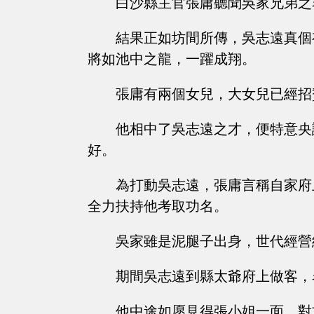
白沙縣主官張庸聽聞吳家兄弟之
結果正如坊間所傳，吳志遠真個
將如池中之龍，一躍成翔。
張庸有兩個女兒，大女兒已經招
他相中了吳志遠之才，便特意央
好。
為打動吳志遠，張庸言稱自家府
全力扶持他考取功名。
吳家雖是泥腿子出身，世代經營
期間吳志遠到縣太爺府上做客，
他中途如愿見得張小姐一面，對