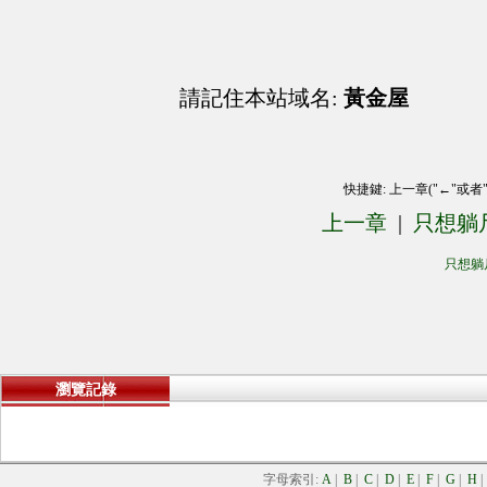
請記住本站域名:
黃金屋
快捷鍵: 上一章("←"或者
上一章
|
只想躺
只想躺
瀏覽記錄
字母索引:
A
|
B
|
C
|
D
|
E
|
F
|
G
|
H