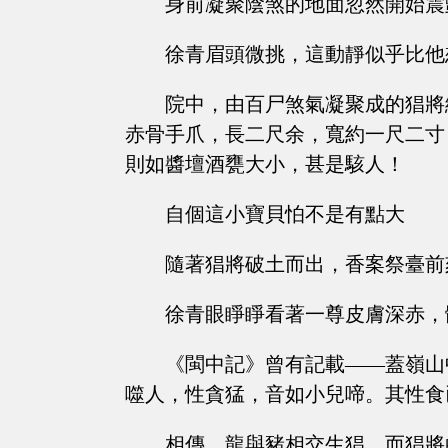
身前凝聚陰煞的地面忽然開始震
徐青眉頭微挑，這動靜似乎比他
院中，由百尸煞氣凝聚成的猖將
赤骨手爪，長二尺余，寬約一尺二寸
則如醬壇酒甕大小，甚是駭人！
自個這小寶貝怕不是有點大
隨著猖將破土而出，香案祭臺前
徐青眼睜睜看著一尊皮膚深赤，
《閩中記》曾有記載——蓋嶺山
噬人，性貪猛，音如小兒啼。其性食
相傳，龍與豬相交生猖，而猖將