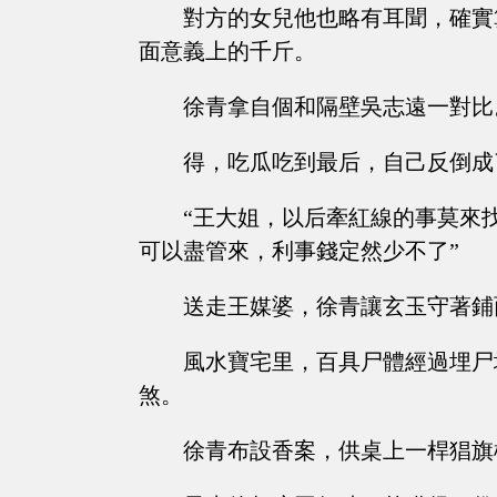
對方的女兒他也略有耳聞，確實
面意義上的千斤。
徐青拿自個和隔壁吳志遠一對比
得，吃瓜吃到最后，自己反倒成
“王大姐，以后牽紅線的事莫來
可以盡管來，利事錢定然少不了”
送走王媒婆，徐青讓玄玉守著鋪
風水寶宅里，百具尸體經過埋尸
煞。
徐青布設香案，供桌上一桿猖旗