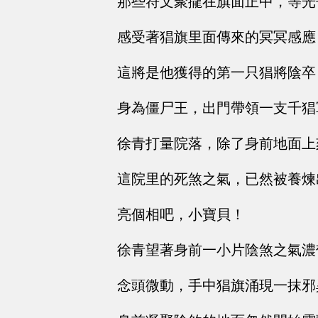
那些符文聚攏在旗面正中，等光
感受著猖旗里面傳來的冥冥感應
這將是他獲得的第一只猖將陰卒
身為僵尸王，出門帶領一支千猖
徐青打量院落，除了身前地面上
這院里的死煞之氣，已然被養煉
亮個相吧，小寶貝！
徐青望著身前一小片陰煞之氣濃
念頭微動，手中猖旗涌現一抹邪