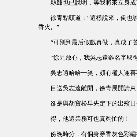
縣爺也已說明，等我將來立身成
徐青點頭道：“這樣說來，倒也
香火。”
“可別到最后假戲真做，真成了
“徐兄放心，我吳志遠雖名字取
吳志遠哈哈一笑，頗有種人逢喜
目送吳志遠離開，徐青展開請柬
卻是與胡寶松早先定下的出殯日
得，他這業務可也真夠忙的！
傍晚時分，有個身穿香灰色彩繡