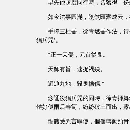
早先他超度同行時，曾獲得一份
如今法事圓滿，陰煞匯聚成云，
手捧三柱香，徐青燃香作法，待
猖兵咒’。
“正一天傷，元首從良。
天師有旨，速捉禍殃。
遍通九地，殺鬼擒傷.”
念誦役猖兵咒的同時，徐青揮舞
體好似雨后春筍，紛紛破土而出，露
骷髏受咒言驅使，個個轉動頸骨