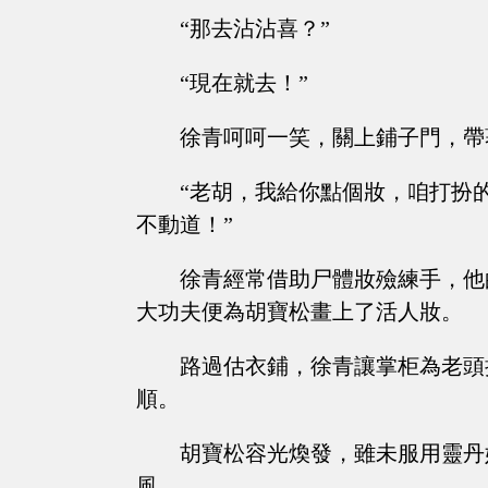
“那去沾沾喜？”
“現在就去！”
徐青呵呵一笑，關上鋪子門，帶
“老胡，我給你點個妝，咱打扮
不動道！”
徐青經常借助尸體妝殮練手，他
大功夫便為胡寶松畫上了活人妝。
路過估衣鋪，徐青讓掌柜為老頭
順。
胡寶松容光煥發，雖未服用靈丹
風。