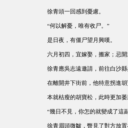
徐青頭一回感到憂慮。
“何以解憂，唯有收尸。”
是日夜，有僵尸望月興嘆。
六月初四，宜嫁娶，搬家；忌開
徐青應吳志遠邀請，前往白沙縣
在離開井下街前，他特意拐進胡
本就枯瘦的胡寶松，此時更加萎
“幾日不見，你怎的就變成了這副
徐青眉頭微皺，瞥見了對方放置