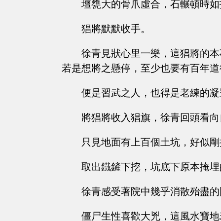
壇甕大的骨爪虛合，石輾頓時如
猖將默默收手。
徐青見狀心里一樂，這猖將的本
若是想將之懸停，至少也要有百年道
便是習武之人，也得是老練的凝
將猖將收入猖旗，徐青回頭看向
只見地面有上百個土坑，好似剛
取出鐵鏟下挖，坑底下原本掩埋
徐青感受著院中幾乎消散殆盡的
僵尸生性喜歡大兇，這風水寶地