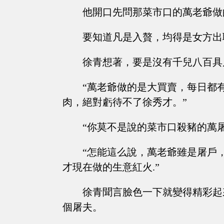
他開口先問那菜市口的萬老爺做
要知道凡是入贅，均得是女方出
徐青想著，要是沒有千兒八百具
“萬老爺做的是大買賣，每日都
肉，絕對虧待不了徐秀才。”
“你莫不是說的菜市口殺豬的萬屠
“怎能這么說，萬老爺雖是屠戶
才現在做的生意紅火.”
徐青聞言臉色一下就變得精彩起
個屠夫。