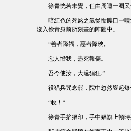
徐青恍若未覺，任由周遭一圈又
暗紅色的死煞之氣從骷髏口中噴
沒入徐青身前所刻畫的陣圖中。
“善者降福，惡者降殃。
惡人憎我，盡死報傷。
吾今使汝，大逞猖狂.”
役猖兵咒念罷，院中忽然響起爆
“收！”
徐青手掐猖印，手中猖旗上頓時