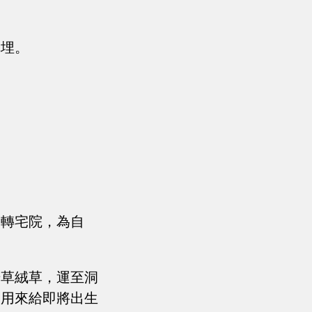
填埋。
回轉宅院，為自
干草絨草，運至洞
，用來給即將出生