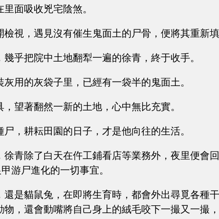
在里面吸收兇宅陰煞。
開檢視，遇見沒有催生鬼面土的尸骨，便將其重新
，幾乎把院中土地翻犁一遍的徐青，終于收手。
裝灰用的灰袋子里，已經有一袋半的鬼面土。
具，望著翻然一新的土地，心中無比充實。
種尸，耕耘田園的日子，才是他向往的生活。
，徐青除了白天在仵工鋪看店等業務外，夜里便會
銀甲游尸進化的一切事宜。
，還是貓鼠兔，在即將生育時，都會外出尋覓各種
動物，還會動嘴將自己身上的絨毛咬下一撮又一撮