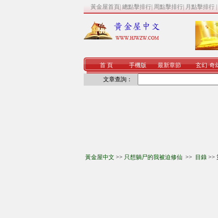
黃金屋首頁
|
總點擊排行
|
周點擊排行
|
月點擊排行
首 頁
手機版
最新章節
玄幻
·
奇
文章查詢：
黃金屋中文
>>
只想躺尸的我被迫修仙
>>
目錄
>>