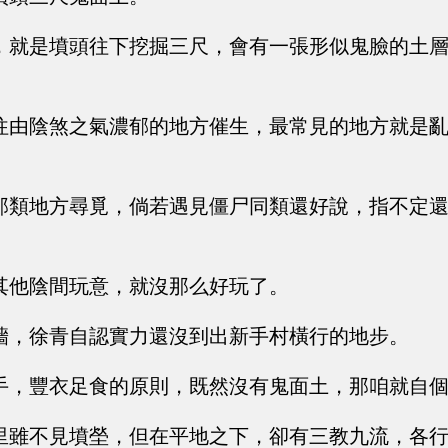
，就是墳頭往下挖掘三尺，會有一張形似鬼臉的土
。
往由陰煞之氣濃郁的地方催生，最常見的地方就是
那類地方尋覓，倘若遇見僵尸同類還好說，指不定
其他陰間玩意，就沒那么好玩了。
墻，徐青自認實力還沒到出新手村橫行的地步。
手，豐衣足食的原則，既然沒有鬼面土，那咱就自
里雖不見墳塋，但在平地之下，卻有三教九流，各