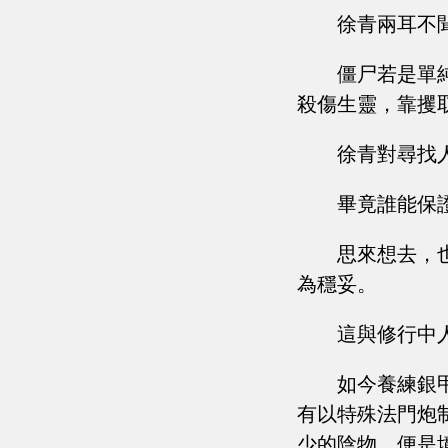
徐青兩耳不
僵尸若是單
殺傷生靈，靠攫
徐青對尋找
畢竟誰能保
思來想去，
為穩妥。
這與修行中
如今養練銀
有以特殊法門炮
少的陰物，便是