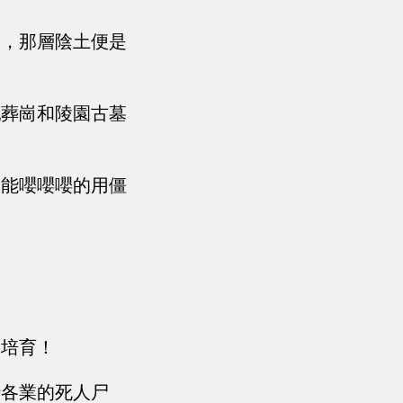
層，那層陰土便是
亂葬崗和陵園古墓
還能嚶嚶嚶的用僵
個培育！
行各業的死人尸