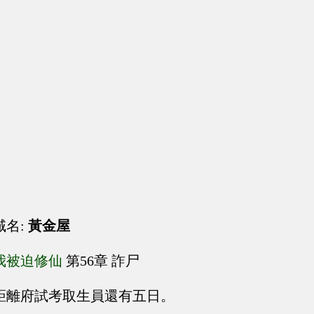
域名:
黃金屋
我被迫修仙
第56章 詐尸
距離府試考取生員還有五日。