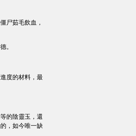
有僵尸茹毛飲血，
缺德。
行進度的材料，最
上等的陰靈玉，還
來的，如今唯一缺