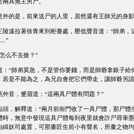
是兩具無主男尸。
意外的是，前來送尸的人里，居然還有王師兄的身
王陵遠拉著徐青來到柜臺處，壓低聲音道：“師弟，
..”
怎么不去搶？”
道：“師弟莫急，不是管你要錢，而是師爺拿銀子給
，若是不能為之，為兄自會把它們帶走，讓師爺另請
話外音，蹙眉道：“這兩具尸體有問題？”
點頭，解釋道：“兩月前衙門收了一具尸體，那尸體
體時，無意中發現這具尸體每到夜里就會詐尸尋筆
緝妖司處置，可那畫匠生前小有聲名，所畫之物均能賣出高