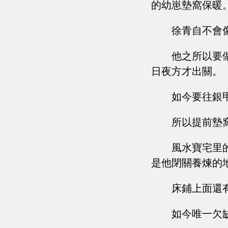
的幼崽墊窩保暖
徐青自不會
他之所以要
日夜方才出關。
如今要往銀
所以提前墊
風水寶宅里
是他閉關養煉的
床鋪上面還
如今唯一欠