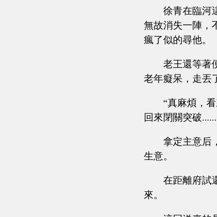
徐青在臨河
無故消失一陣，
瘋了似的尋他。
老王還等著
老年癡呆，走丟
“真麻煩，
回來閉關突破......
拿定主意后
生意。
在距離府試
來。