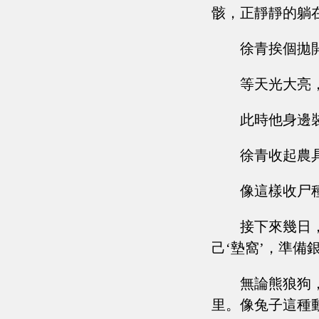
骸，正靜靜的躺
徐青挨個拋
等天光大亮
此時他身邊
徐青收起農
像這樣收尸
接下來幾日
己‘墊窩’，準備
無論熊狼狗
里。像兔子這種