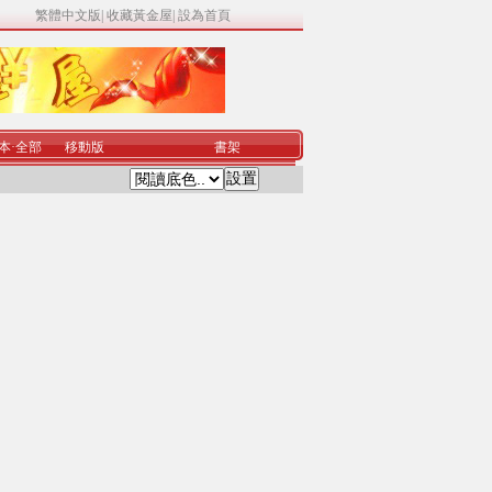
繁體中文版
|
收藏黃金屋
|
設為首頁
本
·
全部
移動版
書架