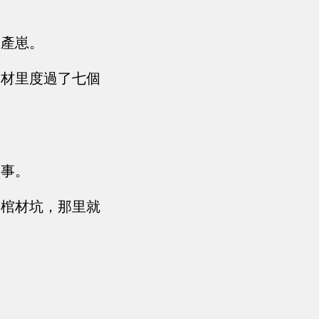
不產崽。
棺材里度過了七個
的事。
個棺材坑，那里就