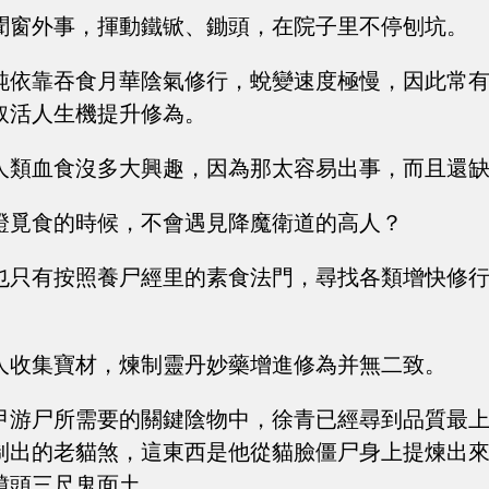
聞窗外事，揮動鐵锨、鋤頭，在院子里不停刨坑。
純依靠吞食月華陰氣修行，蛻變速度極慢，因此常
取活人生機提升修為。
人類血食沒多大興趣，因為那太容易出事，而且還
證覓食的時候，不會遇見降魔衛道的高人？
也只有按照養尸經里的素食法門，尋找各類增快修
人收集寶材，煉制靈丹妙藥增進修為并無二致。
甲游尸所需要的關鍵陰物中，徐青已經尋到品質最
制出的老貓煞，這東西是他從貓臉僵尸身上提煉出
墳頭三尺鬼面土。