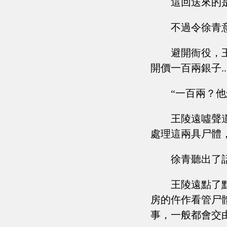
這回送來的
不過令徐青
避開衙役，
開價一百兩銀子....
“一百兩？他
王陵遠噓聲
處理這兩具尸體
徐青聽出了
王陵遠點了
房的仵作看管尸
事，一般都會交由