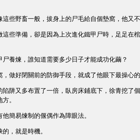
。
像這些野畜一般，拔身上的尸毛給自個墊窩，他又
做這些準備，卻是因為上次進化鐵甲尸時，足足在
甲尸養煉，誰知道需要多少日子才能成功化繭？
窩，做好閉關前的防御手段，就成了他眼下最操心
的陷阱又多布置了一倍，臥房床鋪底下，徐青挖了
地方。
有他簡易煉制的偃偶作為障眼法。
缺的，就是時機。