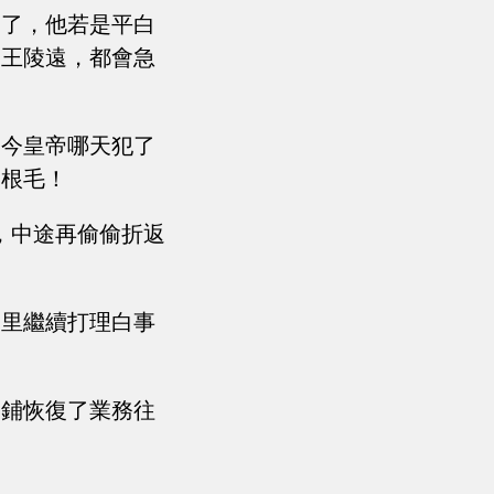
尸了，他若是平白
的王陵遠，都會急
當今皇帝哪天犯了
一根毛！
，中途再偷偷折返
子里繼續打理白事
工鋪恢復了業務往