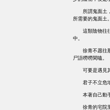
所謂鬼面土
所需要的鬼面土
這類陰物往
中。
徐青不愿往
尸語嘮嘮閑嗑。
可要是遇見
君子不立危
本著自己動
徐青的宅院