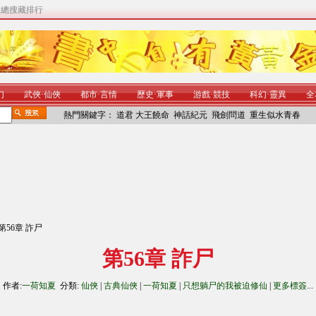
|
總搜藏排行
幻
武俠
·
仙俠
都市
·
言情
歷史
·
軍事
游戲
·
競技
科幻
·
靈異
全
熱門關鍵字：
道君
大王饒命
神話紀元
飛劍問道
重生似水青春
 第56章 詐尸
第56章 詐尸
作者:
一荷知夏
分類:
仙俠
|
古典仙俠
|
一荷知夏
|
只想躺尸的我被迫修仙
|
更多標簽
...