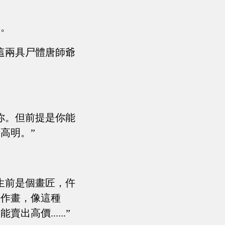
影。
這兩具尸體唐師爺
你。但前提是你能
高明。”
生前是個畫匠，仵
墨作畫，像這種
價......”