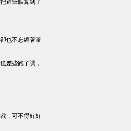
都把這筆賬算到了
，卻也不忘繞著茶
兒也差些跑了調，
。
出戲，可不得好好