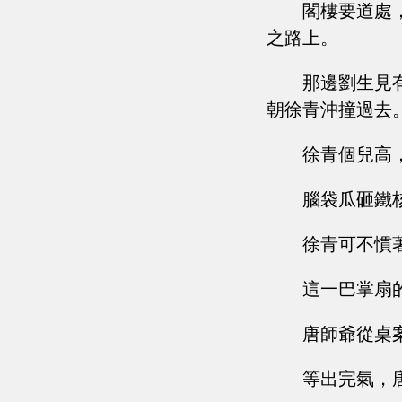
閣樓要道處
之路上。
那邊劉生見
朝徐青沖撞過去
徐青個兒高
腦袋瓜砸鐵
徐青可不慣
這一巴掌扇
唐師爺從桌
等出完氣，