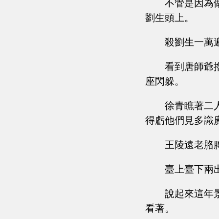
不管是因為
劉生頭上。
殺劉生一萬
看到唐師爺
座閃躲。
徐青瞧著二
得虧他們見多識
王陵遠老胳
臺上臺下兩
說起來這年
看著。