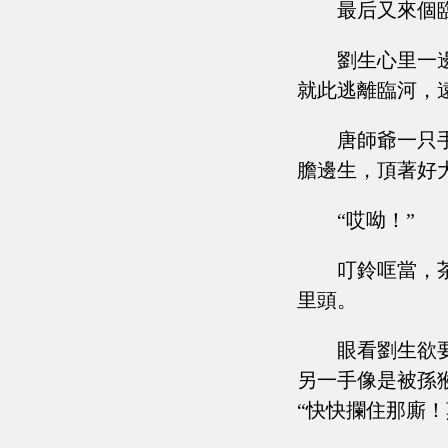
最后又來個
劉生心里一
就此逃離臨河，
唐師爺一只
膽邊生，頂著好
“哎呦！”
叮鈴哐當，
里頭。
眼看劉生欲
另一手像是被孫
“快快攔住那廝！