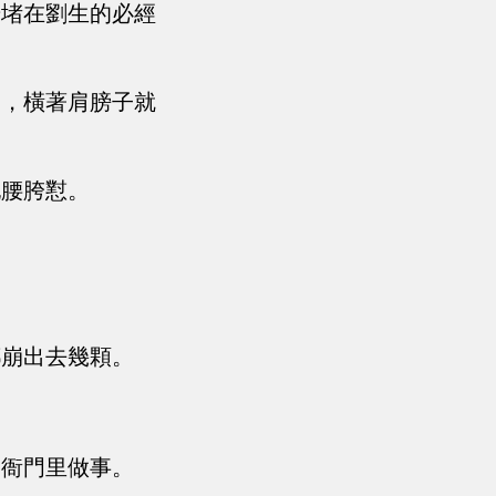
步堵在劉生的必經
袋，橫著肩膀子就
他腰胯懟。
都崩出去幾顆。
到衙門里做事。