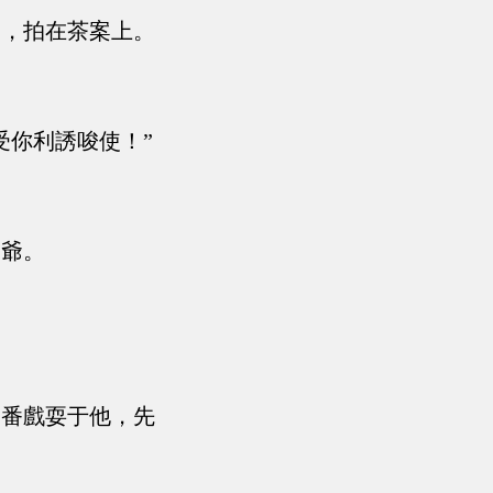
兩，拍在茶案上。
受你利誘唆使！”
師爺。
三番戲耍于他，先