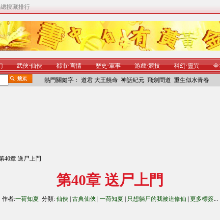
|
總搜藏排行
幻
武俠
·
仙俠
都市
·
言情
歷史
·
軍事
游戲
·
競技
科幻
·
靈異
全
熱門關鍵字：
道君
大王饒命
神話紀元
飛劍問道
重生似水青春
 第40章 送尸上門
第40章 送尸上門
作者:
一荷知夏
分類:
仙俠
|
古典仙俠
|
一荷知夏
|
只想躺尸的我被迫修仙
|
更多標簽
...