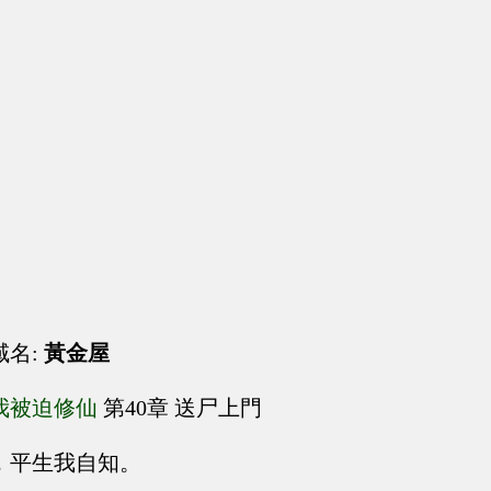
域名:
黃金屋
我被迫修仙
第40章 送尸上門
，平生我自知。