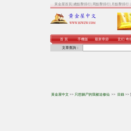
黃金屋首頁
|
總點擊排行
|
周點擊排行
|
月點擊排行
首 頁
手機版
最新章節
玄幻
·
奇
文章查詢：
黃金屋中文
>>
只想躺尸的我被迫修仙
>>
目錄
>>