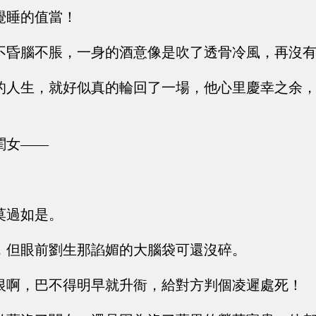
覺睡的值當！
不昏腦不脹，一身的酒意像是吹了透骨冷風，再沒
的人生，就好似真的輪回了一場，他心里慶幸之余
閨女——
莫過如是。
，但眼前劉生那諂媚的大腦袋可還沒碎。
恨啊，巴不得明早就升衙，給對方判個凌遲處死！