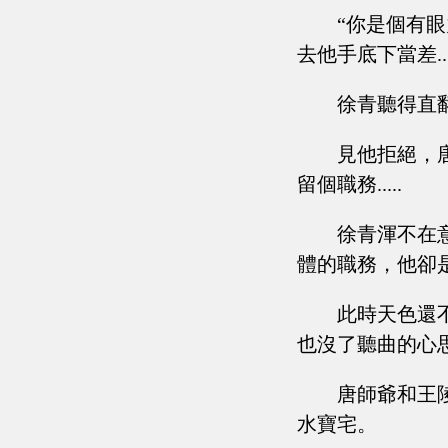
“你是個有
去他手底下當差....
徐青聽得直
見他拒絕，
留個職務.....
徐青渾不在
體的職務，他卻
此時天色還
也沒了聽曲的心
唐師爺和王
水寶宅。