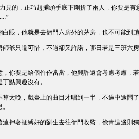
眼力見的，正巧趙捕頭手底下剛折了兩人，你要是有
..”
翻白眼，他就是去衙門六房外的茅房，也不可能到
唐師爺只道可惜，不過卻又許諾，哪日若是三班六
意，你要是給個仵作當當，他興許還會考慮考慮，
是丁點興趣沒有。
不算太晚，戲臺上的曲目才唱到一半，不過中途鬧
思。
陵遠押著捆縛好的劉生去往衙門收監，徐青這邊則