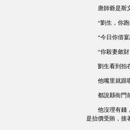
唐師爺是斯
“劉生，你
“今日你借
“你殺妻斂
劉生看到拍
他嘴里就跟
都說縣衙門
他沒理有錢
是抬價受賄，接