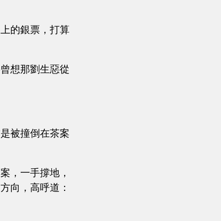
桌上的銀票，打算
哪曾想那劉生惡從
亦是被撞倒在茶案
茶案，一手撐地，
的方向，高呼道：