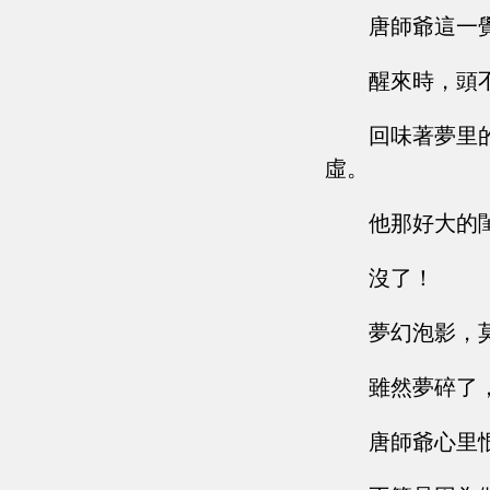
唐師爺這一
醒來時，頭
回味著夢里
虛。
他那好大的
沒了！
夢幻泡影，
雖然夢碎了
唐師爺心里