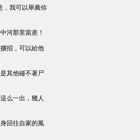
意，我可以舉薦你
趙中河那里當差！
房擴招，可以給他
若是其他碰不著尸
了這么一出，幾人
獨身回往自家的風