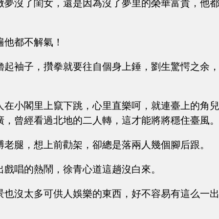
做夢沒了閨女，還是因為沒了夢里的榮華富貴，他
遍他都不解氣！
擼起袖子，攢拳就要往自個身上錘，劉生驚愕之余
人在小閣里上竄下跳，心里直樂呵，就連臺上的角
廣，曾經看過北地的二人轉，這才能將將穩住臺風
膊老腿，想上前勸架，卻總是落兩人幾個腳后跟。
出戲唱的熱鬧，徐青心道這趟沒白來。
景也沒太多可供人娛樂的東西，好不容易有這么一