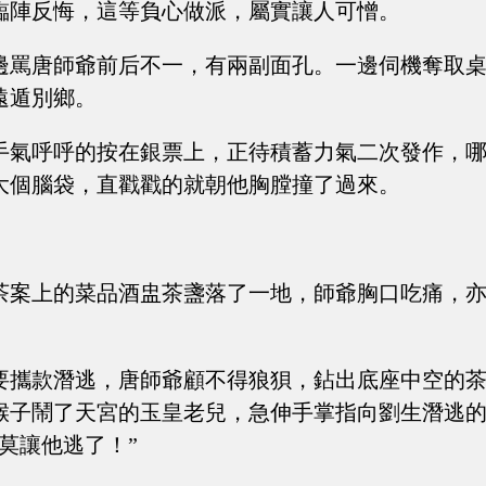
臨陣反悔，這等負心做派，屬實讓人可憎。
邊罵唐師爺前后不一，有兩副面孔。一邊伺機奪取
遠遁別鄉。
手氣呼呼的按在銀票上，正待積蓄力氣二次發作，
大個腦袋，直戳戳的就朝他胸膛撞了過來。
茶案上的菜品酒盅茶盞落了一地，師爺胸口吃痛，
要攜款潛逃，唐師爺顧不得狼狽，鉆出底座中空的
猴子鬧了天宮的玉皇老兒，急伸手掌指向劉生潛逃
莫讓他逃了！”