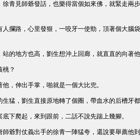
，徐青見師爺發話，也樂得當個如來佛，就緊走兩
有人攔路，心里發狠，一咬牙一使勁，頂著個大腦
。
，站的地方也高，劉生想沖上回廊，就直直的向著
核桃？
著他，伸出手掌，啪就是一個大比兜。
的生猛，劉生直接原地轉了個圈，帶血水的后槽牙
案底下爬起，來到跟前，二話不說先踹上幾腳。
唐師爺對仗義出手的徐青一陣猛夸，還說要舉薦他