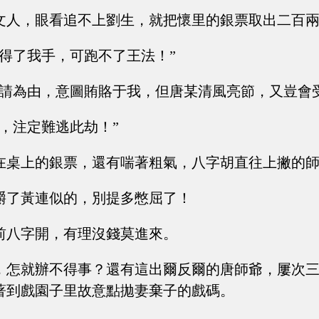
文人，眼看追不上劉生，就把懷里的銀票取出二百
跑得了我手，可跑不了王法！”
宴請為由，意圖賄賂于我，但唐某清風亮節，又豈會
財，注定難逃此劫！”
在桌上的銀票，還有喘著粗氣，八字胡直往上撇的
嚼了黃連似的，別提多憋屈了！
前八字開，有理沒錢莫進來。
，怎就辦不得事？還有這出爾反爾的唐師爺，屢次
著到戲園子里故意點拋妻棄子的戲碼。