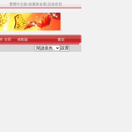
繁體中文版
|
收藏黃金屋
|
設為首頁
本
·
全部
移動版
書架