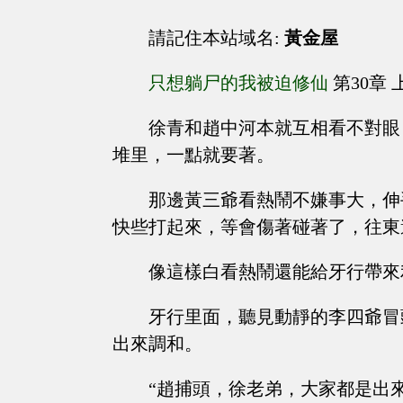
請記住本站域名:
黃金屋
只想躺尸的我被迫修仙
第30章
徐青和趙中河本就互相看不對眼
堆里，一點就要著。
那邊黃三爺看熱鬧不嫌事大，伸
快些打起來，等會傷著碰著了，往東
像這樣白看熱鬧還能給牙行帶來
牙行里面，聽見動靜的李四爺冒
出來調和。
“趙捕頭，徐老弟，大家都是出