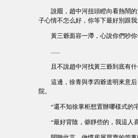
說罷，趙中河扭頭瞪向看熱鬧的
子心情不怎么好，你等下最好別跟我
黃三爺面容一滯，心說你們吵你
......
且不說趙中河找黃三爺到底有什
這邊，徐青與李四爺道明來意后
院。
“還不知徐掌柜想置辦哪樣式的
“最好背陰，僻靜些的，我這人
聞聽此言，做慣房屋買賣的管事