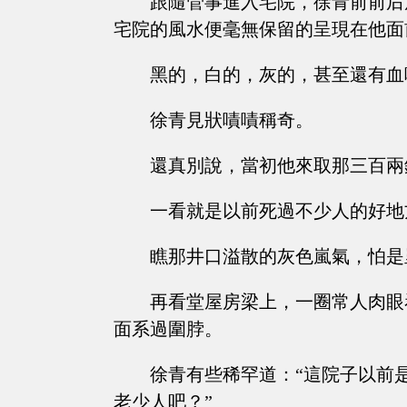
跟隨管事進入宅院，徐青前前后
宅院的風水便毫無保留的呈現在他面
黑的，白的，灰的，甚至還有血哧呼
徐青見狀嘖嘖稱奇。
還真別說，當初他來取那三百兩
一看就是以前死過不少人的好地
瞧那井口溢散的灰色嵐氣，怕是
再看堂屋房梁上，一圈常人肉眼
面系過圍脖。
徐青有些稀罕道：“這院子以前
老少人吧？”