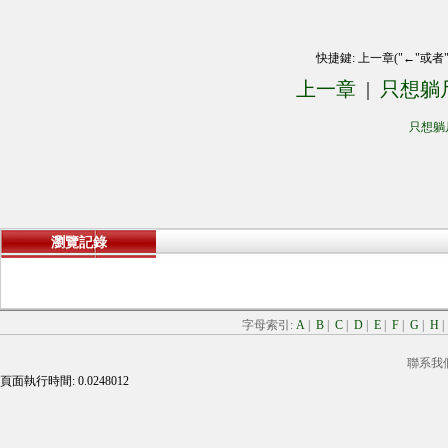
快捷鍵: 上一章("←"或者
上一章
|
只想躺
只想躺
瀏覽記錄
字母索引:
A
|
B
|
C
|
D
|
E
|
F
|
G
|
H
聯系我
頁面執行時間: 0.0248012