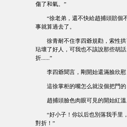
傷了和氣。”
“徐老弟，還不快給趙捕頭賠個
事就算過去了。
徐青耐不住李四爺規勸，索性拱
玷壞了好人，可我也不該說那些胡話
折......”
李四爺聞言，剛開始還滿臉欣慰
這徐掌柜的嘴怎么就沒個把門的
趙捕頭臉色肉眼可見的開始紅溫
“好小子！你以后也別落我手里
對折！”