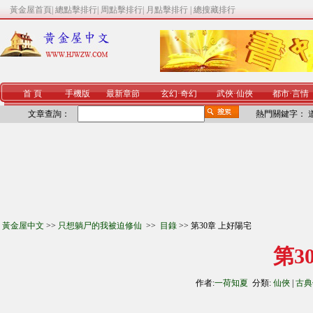
黃金屋首頁
|
總點擊排行
|
周點擊排行
|
月點擊排行
|
總搜藏排行
首 頁
手機版
最新章節
玄幻
·
奇幻
武俠
·
仙俠
都市
·
言情
文章查詢：
熱門關鍵字：
黃金屋中文
>>
只想躺尸的我被迫修仙
>>
目錄
>> 第30章 上好陽宅
第3
作者:
一荷知夏
分類:
仙俠
|
古典