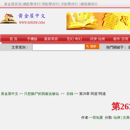
黃金屋首頁
|
總點擊排行
|
周點擊排行
|
月點擊排行
|
總搜藏排行
首 頁
手機版
最新章節
玄幻
·
奇幻
武俠
·
仙俠
都市
·
言情
文章查詢：
熱門關鍵字：
黃金屋中文
>>
只想躺尸的我被迫修仙
>>
目錄
>> 第26章 同道?同道
第2
作者:
一荷知夏
分類:
仙俠
|
古典