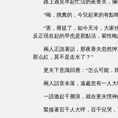
路上遇見早起忙活的夜香夫，倆
“呦，挑糞的，今兒起來的有點
“害，甭提了，如今天冷，大家
反正現在起的早也是那點活，索性晚
兩人正說著話，那夜香夫忽然抻
那么紅，莫不是走水了？”
更夫下意識回應：“怎么可能，我剛巡
兩人話音未落，遠處忽有一人大
一語激起千層浪，就在更夫愣神
緊接著百千人大呼，百千兒哭，