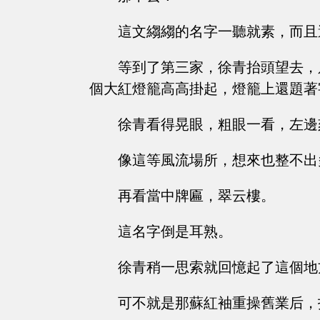
這文縐縐的名字一聽就素，而且
等到了第三家，徐青抬頭望去，
個大紅燈籠高高掛起，燈籠上還題著
徐青看得晃眼，粗眼一看，左邊
像這等風流場所，想來也整不出
再看當中牌匾，翠云樓。
這名字倒是耳熟。
徐青稍一思索就回憶起了這個地
可不就是那蘇紅袖重操舊業后，