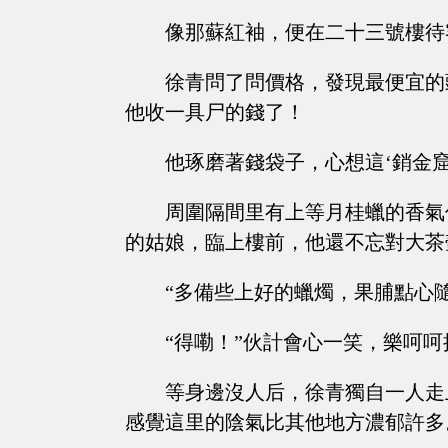
像那蘇紅袖，便在二十三號樓待
徐青問了問價格，發現最便宜的
他收一具尸的錢了！
他琢磨著錢袋子，心想這‘銷金
周圍隔間里有上等月桂蠟的香氣
的姑娘，臨上樓前，他還不忘對大茶
“多備些上好的蠟燭，果脯點心
“得嘞！”伙計會心一笑，樂呵
等身邊沒人后，徐青獨自一人走
感覺這里的陰氣比其他地方濃郁許多