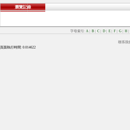
瀏覽記錄
字母索引:
A
|
B
|
C
|
D
|
E
|
F
|
G
|
H
聯系我
頁面執行時間: 0.014622