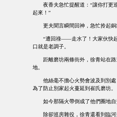
夜香夫急忙提醒道：“讓你打更
起來！”
更夫聞言瞬間回神，急忙拎起銅
“遭回祿——走水了！大家伙快
口就是老調子。
距離磨坊兩條街外，徐青站在路
地。
他絲毫不擔心火勢會波及到別處
為了防止別家起火蔓延到崔氏磨坊。
如今那隔火帶倒成了他們圈地自
除卻巡房雜役，徐青還看到臨河