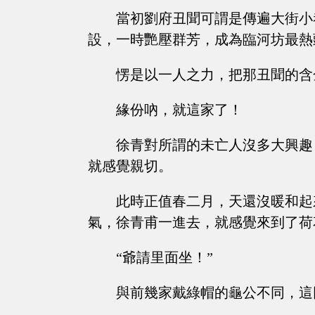
當初劉府丑聞可謂是傳遍大街小
設，一時艷壓群芳，成為臨河坊最熱
愣是以一人之力，把那丑聞的含
緣份吶，就這家了！
徐青對所謂的未亡人沒多大興趣
就感覺親切。
此時正值春二月，天還沒暖和起
氣，徐青甫一進去，就感覺來到了荷
“爺請里面坐！”
與前幾家戴綠帽的龜公不同，這