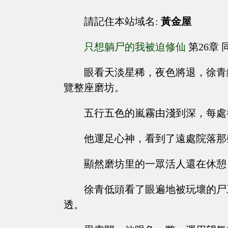
請記住本站域名:
黃金屋
只想躺尸的我被迫修仙
第26章 
眼看天淡星稀，夜色將退，徐青
覽整座磨坊。
五行五色的嵐霧由淺到深，每處
他運足心神，看到了遠處院落那
顯然磨坊里的一眾活人還在休憩
徐青低頭看了眼遍地被玩壞的尸
透。