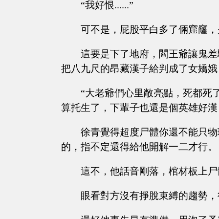
“我好恨......”
可不是，屁股平白多了倆窟窿，
這要是下了地府，閻王爺讓鬼差
把八九尺的昂藏漢子給判成了女嬌娥
“大老爺們心里敞亮點，死都死
算托生了，下輩子也還是個英雄好漢
徐青覺得超度尸體你還不能只物
的，指不定還得給他開解一二才行。
這不，他話音剛落，棺材板上尸
眼看對方沒有掙脫束縛的趨勢，