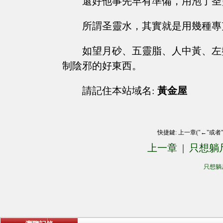
還好他事先早有準備，用泡了圣
所謂圣靈水，其實就是用幾種專
如望月砂、五靈脂、人中黃、左
制陰邪的好東西。
請記住本站域名:
黃金屋
快捷鍵: 上一章("←"或者
上一章
|
只想躺
只想躺