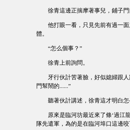
徐青這邊正揣摩著事兒，鋪子門
他打眼一看，只見先前有過一面
體。
“怎么個事？”
徐青上前詢問。
牙行伙計苦著臉，好似媳婦跟人
門幫鬧的......”
聽著伙計講述，徐青這才明白怎
原來是臨河坊最近來了條‘過江
隊先遣軍，為的是在臨河埠口這邊咬