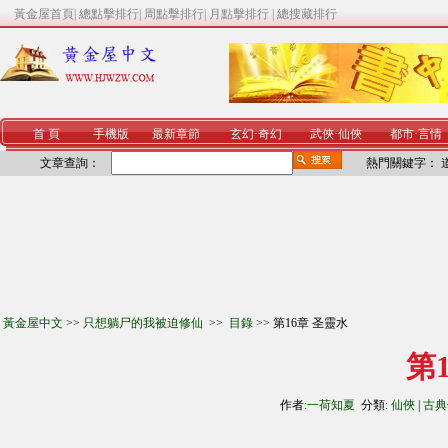
黃金屋首頁
|
總點擊排行
|
周點擊排行
|
月點擊排行
|
總搜藏排行
首 頁
手機版
最新章節
玄幻
·
奇幻
武俠
·
仙俠
都市
·
言情
文章查詢：
熱門關鍵字：
黃金屋中文
>>
只想躺尸的我被迫修仙
>>
目錄
>> 第16章 圣靈水
第
作者:
一荷知夏
分類:
仙俠
|
古典