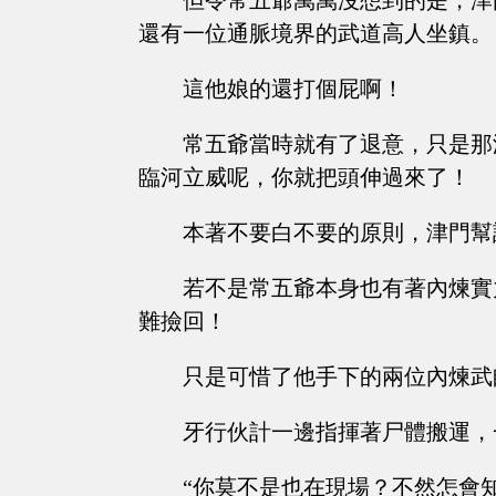
但令常五爺萬萬沒想到的是，津
還有一位通脈境界的武道高人坐鎮。
這他娘的還打個屁啊！
常五爺當時就有了退意，只是那
臨河立威呢，你就把頭伸過來了！
本著不要白不要的原則，津門幫
若不是常五爺本身也有著內煉實
難撿回！
只是可惜了他手下的兩位內煉武
牙行伙計一邊指揮著尸體搬運，
“你莫不是也在現場？不然怎會