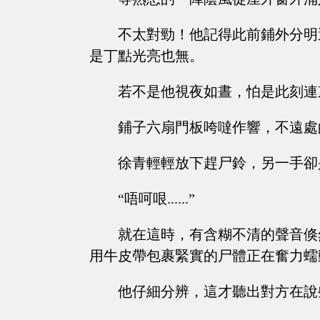
不太對勁！他記得此前鋪外分明
是丁點光亮也無。
若不是他視夜如晝，怕是此刻連
鋪子六扇門板咵噠作響，不遠處
徐青輕輕放下趕尸鈴，另一手卻
“唔呵哏......”
就在這時，有含糊不清的聲音倏
用牛皮帶包裹緊實的尸體正在奮力蠕
他仔細分辨，這才聽出對方在說