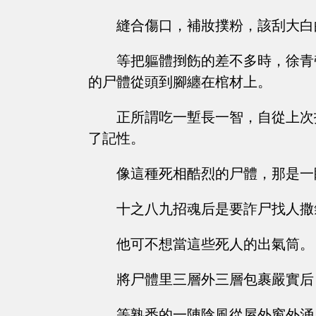
縫合傷口，補妝撲粉，該刮大白
等把軀體捯飭的差不多時，徐青
的尸體從頭到腳纏在棺材上。
正所謂吃一塹長一智，自從上次
了記性。
像這種死相酷烈的尸體，那是一
十之八九招魂后是要詐尸找人撒
他可不想當這些死人的出氣筒。
將尸體里三層外三層包裹嚴實后
等熟悉的一陣陰風從屋外窗外涌