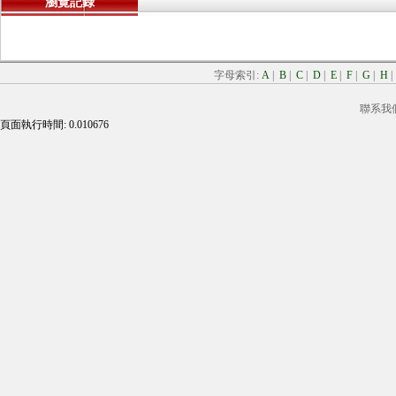
瀏覽記錄
字母索引:
A
|
B
|
C
|
D
|
E
|
F
|
G
|
H
聯系我
頁面執行時間: 0.010676