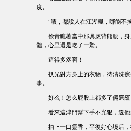
度。
“嘖，都說人在江湖飄，哪能不
徐青瞧著當中那具虎背熊腰，身
體，心里還是吃了一驚。
這得多疼啊！
扒光對方身上的衣物，待清洗擦
事。
好么！怎么屁股上都多了倆窟窿
看來這津門幫下手不光狠，還他
抽上一口靈香，平復好心境后，