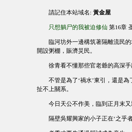
請記住本站域名:
黃金屋
只想躺尸的我被迫修仙
第16章 
臨河坊外一邊構筑著隔離流民的
開設粥棚，賑濟災民。
徐青看不懂那些官老爺的高深手
不管是為了‘禍水’東引，還是
扯不上關系。
今日天公不作美，臨到正月末又
隔壁吳耀興家的小子正在‘之乎