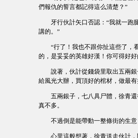
們報仇的誓言都記得這么清楚？”
牙行伙計矢口否認：“我就一跑
講的。”
“行了！我也不跟你扯這些了，
的，是妥妥的英雄好漢！你可得好好
說著，伙計從錢袋里取出五兩銀
給風光大辦，買頂好的棺材，做最有
五兩銀子，七八具尸體，徐青還
真不多。
不過倒是能帶動一整條街的生意
心里這般想著，徐青送走伙計，