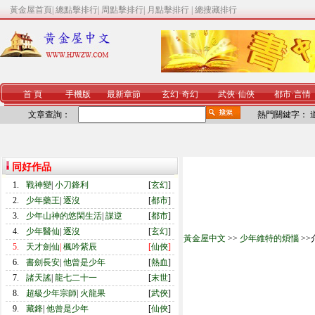
黃金屋首頁
|
總點擊排行
|
周點擊排行
|
月點擊排行
|
總搜藏排行
首 頁
手機版
最新章節
玄幻
·
奇幻
武俠
·
仙俠
都市
·
言情
文章查詢：
熱門關鍵字：
同好作品
1.
戰神變
|
小刀鋒利
[
玄幻
]
2.
少年藥王
|
逐沒
[
都市
]
3.
少年山神的悠閑生活
|
謀逆
[
都市
]
4.
少年醫仙
|
逐沒
[
玄幻
]
黃金屋中文
>>
少年維特的煩惱
>>
5.
天才劍仙
|
楓吟紫辰
[
仙俠
]
6.
書劍長安
|
他曾是少年
[
熱血
]
7.
諸天謠
|
龍七二十一
[
末世
]
8.
超級少年宗師
|
火龍果
[
武俠
]
9.
藏鋒
|
他曾是少年
[
仙俠
]