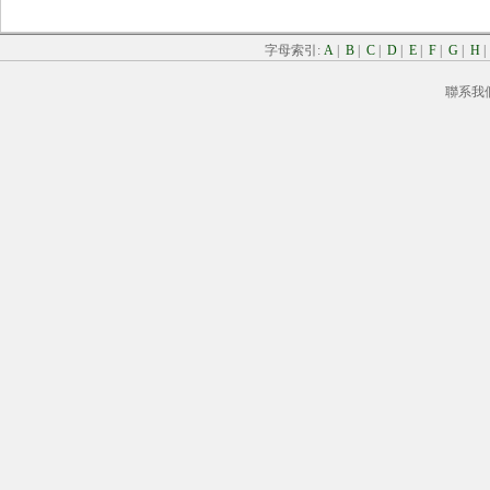
字母索引:
A
|
B
|
C
|
D
|
E
|
F
|
G
|
H
聯系我