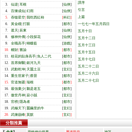
譯序
3.
仙逆
|
耳根
[
仙俠
]
引言
4.
百煉成仙
|
幻雨
[
仙俠
]
上篇
5.
吞噬星空
|
我吃西紅柿
[
科幻
]
6.
黃金瞳
|
打眼
[
都市
]
一七七一年五月四日
7.
遮天
|
辰東
[
仙俠
]
五月十日
8.
修神外傳
|
小段探花
[
仙俠
]
五月十二日
9.
全職高手
|
蝴蝶藍
[
游戲
]
五月十三日
10.
權財
|
嘗諭
[
都市
]
五月十五日
11.
校花的貼身高手
|
魚人二代
[
都市
]
五月十七日
12.
首席御醫
|
銀河九天
[
都市
]
五月二十二日
13.
武動乾坤
|
天蠶土豆
[
玄幻
]
五月二十六日
14.
重生世家子
|
蔡晉
[
都市
]
五月二十七日
15.
官道無疆
|
瑞根
[
都市
]
16.
最強棄少
|
鵝是老五
[
都市
]
17.
傲世丹神
|
寂小賊
[
玄幻
]
18.
官榜
|
隱為者
[
都市
]
19.
武極天下
|
蠶繭里的牛
[
玄幻
]
20.
武煉巔峰
|
莫默
[
玄幻
]
分類推薦