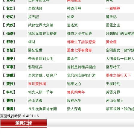
〖
全本
〗
恐怖修仙世界
萬道龍皇
神箓
〖
玄幻
〗
全職法師
神道丹尊
一劍獨尊
〖
奇幻
〗
掠天記
仙逆
魔天記
〖
武俠
〗
武俠世界大穿越
逍遙派
雷霆之主
〖
仙俠
〗
我師兄實在太穩健
都市之少年仙尊
只想躺尸的我被
〖
都市
〗
權財
都重生了誰談戀愛
黃金瞳
〖
言情
〗
醫妃驚世
重生七零有寶妻
空間農女：彪悍
〖
歷史
〗
帶著倉庫到大明
慶余年
大明最后一個狠
〖
軍事
〗
邪龍狂兵
從我是特種兵開始
至尊特工
〖
游戲
〗
全民游戲：從喪尸
我只想安靜地打游
重生之賊行天下
〖
競技
〗
末世競技場
冠軍之心
王者時刻
〖
科幻
〗
領先人類一千年
修真四萬年
黃昏分界
〖
靈異
〗
茅山遺孤
殺神永生
茅山捉鬼人
〖
新書
〗
長生從撫養徒弟開
活人深處
暴富很難？我的
頁面執行時間: 0.4191116
瀏覽記錄