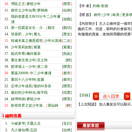
10.
灣區之王
|
磨硯少年
[
體育
]
【作 者】
約翰·歌德
11.
都市之少年仙尊
|
夢朝南
[
仙俠
]
【標 簽】
維特
|
少年
|
歐美
|
更多
我的老婆是大BOSS
|
中二少年膚
12.
[
游戲
]
淺
【內容簡介】主人公維特是一個市
13.
第一惡霸是女生：少…
|
戲玹
[
戲玹
]
義的工作。但是，當時的社會卻充
14.
登基吧，少年
|
雁九
[
歷史
]
有傲慢的貴族，使他與周圍的現實
15.
毀滅木葉之佩恩霸世
|
少年出英雄
[
二次
]
16.
少年茉莉如歌
|
紫蕙
[
紫蕙
]
17.
龍武帝尊
|
楓吟紫辰
[
熱血
]
18.
重生東京美少年
|
言之秋
[
輕
]
19.
籃球場上一少年
|
黃二浪
[
體育
]
20.
重返2008年
|
中二少年膚淺
[
都市
]
21.
重回十八少年時
|
駕霧
[
都市
]
22.
足球少年成長
|
慢的叫吞吞
[
體育
]
23.
最好的少年時光
|
蘇芊陌
[
現實
]
【目錄】
24.
綠灣奇跡
|
磨硯少年
[
體育
]
【上次閱讀】 加入書架后可以顯示
25.
影視世界之從少年派…
|
萌仙師
[
輕
]
編輯推薦
1.
斗破蒼穹
|
天蠶土豆
[
玄幻
]
最新章節
2.
凡人修仙傳
|
忘語
[
仙俠
]