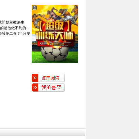
就開始主教練生
么的是他做不到的－
換發第二春？” 只要