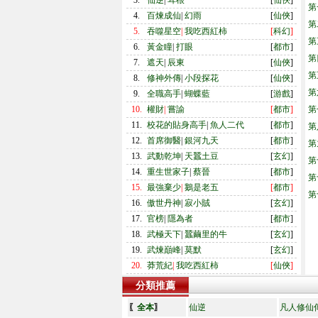
3.
仙逆
|
耳根
[
仙俠
]
第
4.
百煉成仙
|
幻雨
[
仙俠
]
第
5.
吞噬星空
|
我吃西紅柿
[
科幻
]
第
6.
黃金瞳
|
打眼
[
都市
]
第
7.
遮天
|
辰東
[
仙俠
]
第
8.
修神外傳
|
小段探花
[
仙俠
]
第
9.
全職高手
|
蝴蝶藍
[
游戲
]
10.
權財
|
嘗諭
[
都市
]
第
11.
校花的貼身高手
|
魚人二代
[
都市
]
第
12.
首席御醫
|
銀河九天
[
都市
]
第
13.
武動乾坤
|
天蠶土豆
[
玄幻
]
第
14.
重生世家子
|
蔡晉
[
都市
]
第
15.
最強棄少
|
鵝是老五
[
都市
]
第
16.
傲世丹神
|
寂小賊
[
玄幻
]
17.
官榜
|
隱為者
[
都市
]
18.
武極天下
|
蠶繭里的牛
[
玄幻
]
19.
武煉巔峰
|
莫默
[
玄幻
]
20.
莽荒紀
|
我吃西紅柿
[
仙俠
]
分類推薦
〖
全本
〗
仙逆
凡人修仙