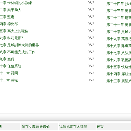
一章 卡林頓的小教練
06-21
第二十四章 (大
二章 樂于助人
06-21
第二十三章 萬
三章 堅定
06-21
第二十二章 厄
四章 德比郡
06-21
第二十一章 萬
五章 高大上的職位
06-21
第二十章 足球
六章 科幻電影?
06-21
第十九章 萬勝
七章 足球訓練大師的世界
06-21
第十八章 難道
八章 不可能完成的工作
06-21
第十七章 八強,
九章 蠢貨
06-21
第十六章 戰術
十章 任務系統
06-21
第十五章 快速
十一章 質問
06-21
第十四章 屌絲
十二章 兼職
06-21
第十三章 展望
傳
茍在女魔頭身邊偷
我師兄實在太穩健
神箓