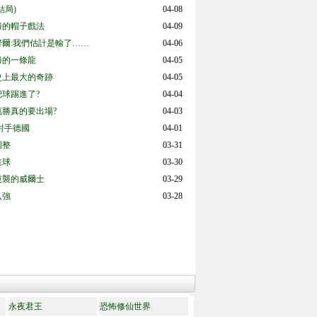
結局)
04-08
勝的帽子戲法
04-09
齊爾:我們估計是輸了……
04-06
勝的一條龍
04-05
史上最大的奇跡
04-05
把球踢進了?
04-04
萬勝真的要出場?
04-03
對手德國
04-01
調整
03-31
進球
03-30
逆襲的威爾士
03-29
八強
03-28
永夜君王
恐怖修仙世界