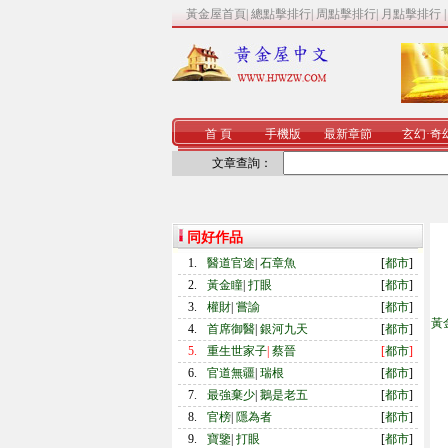
黃金屋首頁
|
總點擊排行
|
周點擊排行
|
月點擊排行
首 頁
手機版
最新章節
玄幻
·
奇
文章查詢：
同好作品
1.
醫道官途
|
石章魚
[
都市
]
2.
黃金瞳
|
打眼
[
都市
]
3.
權財
|
嘗諭
[
都市
]
黃
4.
首席御醫
|
銀河九天
[
都市
]
5.
重生世家子
|
蔡晉
[
都市
]
6.
官道無疆
|
瑞根
[
都市
]
7.
最強棄少
|
鵝是老五
[
都市
]
8.
官榜
|
隱為者
[
都市
]
9.
寶鑒
|
打眼
[
都市
]