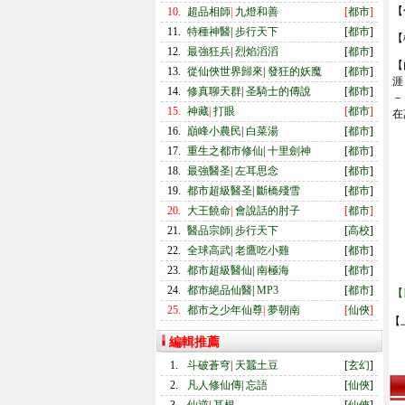
【
10.
超品相師
|
九燈和善
[
都市
]
11.
特種神醫
|
步行天下
[
都市
]
【
12.
最強狂兵
|
烈焰滔滔
[
都市
]
【
13.
從仙俠世界歸來
|
發狂的妖魔
[
都市
]
涯
14.
修真聊天群
|
圣騎士的傳說
[
都市
]
－
15.
神藏
|
打眼
[
都市
]
在
16.
巔峰小農民
|
白菜湯
[
都市
]
17.
重生之都市修仙
|
十里劍神
[
都市
]
18.
最強醫圣
|
左耳思念
[
都市
]
19.
都市超級醫圣
|
斷橋殘雪
[
都市
]
20.
大王饒命
|
會說話的肘子
[
都市
]
21.
醫品宗師
|
步行天下
[
高校
]
22.
全球高武
|
老鷹吃小雞
[
都市
]
23.
都市超級醫仙
|
南極海
[
都市
]
24.
都市絕品仙醫
|
MP3
[
都市
]
【
25.
都市之少年仙尊
|
夢朝南
[
仙俠
]
【
編輯推薦
1.
斗破蒼穹
|
天蠶土豆
[
玄幻
]
2.
凡人修仙傳
|
忘語
[
仙俠
]