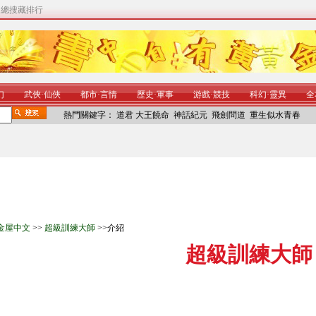
|
總搜藏排行
幻
武俠
·
仙俠
都市
·
言情
歷史
·
軍事
游戲
·
競技
科幻
·
靈異
全
熱門關鍵字：
道君
大王饒命
神話紀元
飛劍問道
重生似水青春
金屋中文
>>
超級訓練大師
>>介紹
超級訓練大師