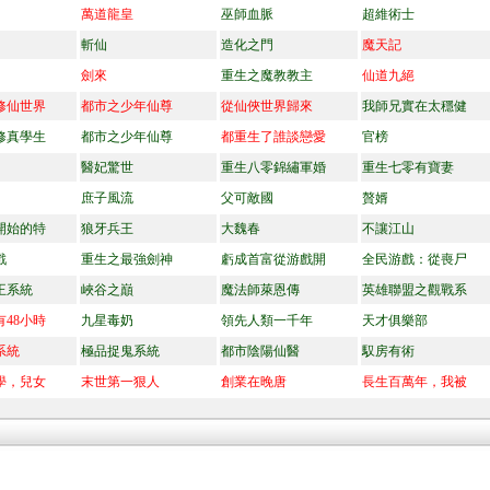
萬道龍皇
巫師血脈
超維術士
斬仙
造化之門
魔天記
劍來
重生之魔教教主
仙道九絕
修仙世界
都市之少年仙尊
從仙俠世界歸來
我師兄實在太穩健
修真學生
都市之少年仙尊
都重生了誰談戀愛
官榜
醫妃驚世
重生八零錦繡軍婚
重生七零有寶妻
庶子風流
父可敵國
贅婿
開始的特
狼牙兵王
大魏春
不讓江山
戲
重生之最強劍神
虧成首富從游戲開
全民游戲：從喪尸
王系統
峽谷之巔
魔法師萊恩傳
英雄聯盟之觀戰系
48小時
九星毒奶
領先人類一千年
天才俱樂部
系統
極品捉鬼系統
都市陰陽仙醫
馭房有術
學，兒女
末世第一狠人
創業在晚唐
長生百萬年，我被