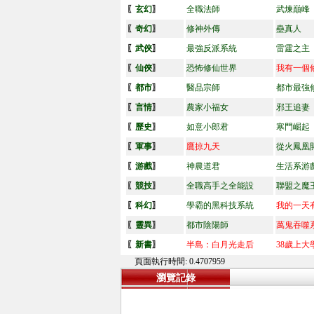
〖
玄幻
〗
全職法師
武煉巔峰
〖
奇幻
〗
修神外傳
蠱真人
〖
武俠
〗
最強反派系統
雷霆之主
〖
仙俠
〗
恐怖修仙世界
我有一個
〖
都市
〗
醫品宗師
都市最強
〖
言情
〗
農家小福女
邪王追妻
〖
歷史
〗
如意小郎君
寒門崛起
〖
軍事
〗
鷹掠九天
從火鳳凰
〖
游戲
〗
神農道君
生活系游
〖
競技
〗
全職高手之全能設
聯盟之魔
〖
科幻
〗
學霸的黑科技系統
我的一天有
〖
靈異
〗
都市陰陽師
萬鬼吞噬
〖
新書
〗
半島：白月光走后
38歲上大
頁面執行時間: 0.4707959
瀏覽記錄