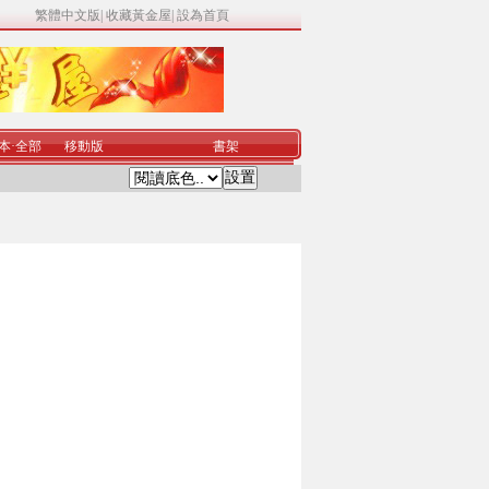
繁體中文版
|
收藏黃金屋
|
設為首頁
本
·
全部
移動版
書架