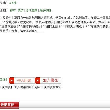
作 者】
XX神
標 簽】
都市
|
競技
|
足球運動
|
更多標簽
...
內容簡介】萬勝有一款足球訓練大師系統，然后他的成功之路開始了。年僅二十五歲
，這也算是破了歷史記錄。 很多人都驚嘆于他的成功！ 在熟悉他的人看來，沒有什
 “速度不過快？” “身體不夠強壯？” “射門太差？” “年輕天才想成名？” “年邁的老將想
萬勝手下效力，這都不叫事兒……
目錄】
上次閱讀】 加入書架后可以顯示上次閱讀的章節
最新章節