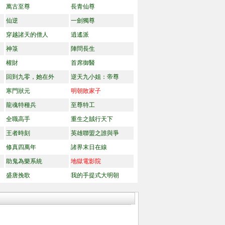
萬古至尊
長青仙尊
仙逆
一劍獨尊
穿越諸天的僧人
逍遙派
神箓
陣問長生
權財
首席御醫
回到九零，她在外
逆天九小姐：帝尊
寒門狀元
明朝敗家子
龍魂特種兵
至尊特工
全職高手
重生之賊行天下
王者時刻
英雄聯盟之誰與爭
修真四萬年
諸界末日在線
助鬼為樂系統
地獄電影院
盛唐挽歌
我的手提式大明朝