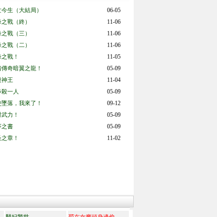
世今生（大結局）
06-05
峰之戰（終）
11-06
峰之戰（三）
11-06
峰之戰（二）
11-06
峰之戰！
11-05
階傳奇暗翼之龍！
05-09
殺神王
11-04
步殺一人
05-09
使墜落，我來了！
09-12
對武力！
05-09
序之書
05-09
圣之章！
11-02