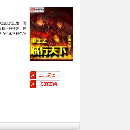
大盜賊的記憶，回
后搞一身神裝，摧
念心中永不褪色的