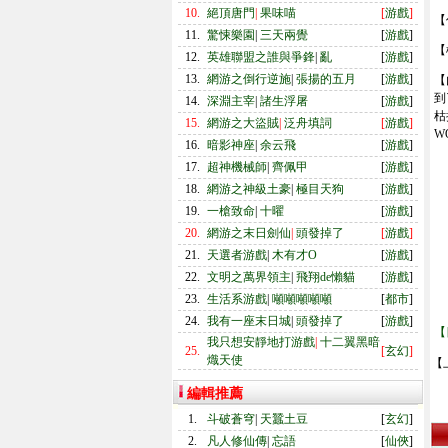
10.
絕頂唐門
|
果味喵
[
游戲
]
【
11.
驚悚樂園
|
三天兩覺
[
游戲
]
【
12.
英雄聯盟之誰與爭鋒
|
亂
[
游戲
]
13.
網游之倒行逆施
|
張揚的五月
[
游戲
]
【
到
14.
深淵主宰
|
諸生浮屠
[
游戲
]
枯
15.
網游之大盜賊
|
泛舟填詞
[
游戲
]
W
16.
暗影神座
|
余云飛
[
游戲
]
17.
超神機械師
|
齊佩甲
[
游戲
]
18.
網游之神級土豪
|
極目天狗
[
游戲
]
19.
一槍致命
|
十曜
[
游戲
]
20.
網游之末日劍仙
|
頭發掉了
[
游戲
]
21.
天選者游戲
|
木有才O
[
游戲
]
22.
文明之萬界領主
|
飛翔de懶貓
[
游戲
]
23.
生活系游戲
|
噸噸噸噸噸
[
都市
]
24.
我有一座末日城
|
頭發掉了
[
游戲
]
【
我只想安靜地打游戲
|
十二翼黑暗
25.
[
玄幻
]
熾天使
【
編輯推薦
1.
斗破蒼穹
|
天蠶土豆
[
玄幻
]
2.
凡人修仙傳
|
忘語
[
仙俠
]