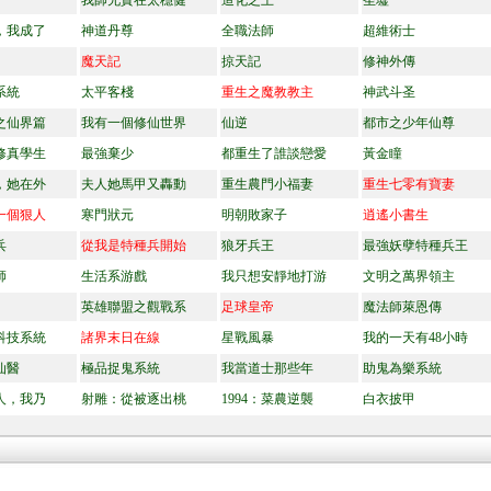
我師兄實在太穩健
造化之王
圣墟
，我成了
神道丹尊
全職法師
超維術士
魔天記
掠天記
修神外傳
系統
太平客棧
重生之魔教教主
神武斗圣
之仙界篇
我有一個修仙世界
仙逆
都市之少年仙尊
修真學生
最強棄少
都重生了誰談戀愛
黃金瞳
，她在外
夫人她馬甲又轟動
重生農門小福妻
重生七零有寶妻
一個狠人
寒門狀元
明朝敗家子
逍遙小書生
兵
從我是特種兵開始
狼牙兵王
最強妖孽特種兵王
師
生活系游戲
我只想安靜地打游
文明之萬界領主
英雄聯盟之觀戰系
足球皇帝
魔法師萊恩傳
科技系統
諸界末日在線
星戰風暴
我的一天有48小時
仙醫
極品捉鬼系統
我當道士那些年
助鬼為樂系統
人，我乃
射雕：從被逐出桃
1994：菜農逆襲
白衣披甲