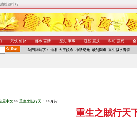
|
總搜藏排行
幻
武俠
·
仙俠
都市
·
言情
歷史
·
軍事
游戲
·
競技
科幻
·
靈異
全
熱門關鍵字：
道君
大王饒命
神話紀元
飛劍問道
重生似水青春
金屋中文
>>
重生之賊行天下
>>介紹
重生之賊行天