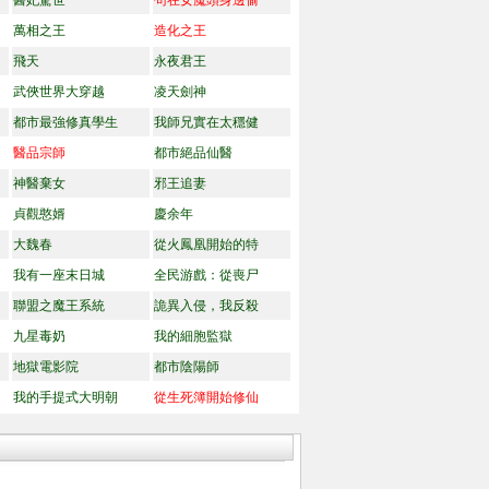
醫妃驚世
茍在女魔頭身邊偷
萬相之王
造化之王
飛天
永夜君王
武俠世界大穿越
凌天劍神
都市最強修真學生
我師兄實在太穩健
醫品宗師
都市絕品仙醫
神醫棄女
邪王追妻
貞觀憨婿
慶余年
大魏春
從火鳳凰開始的特
我有一座末日城
全民游戲：從喪尸
聯盟之魔王系統
詭異入侵，我反殺
九星毒奶
我的細胞監獄
地獄電影院
都市陰陽師
我的手提式大明朝
從生死簿開始修仙