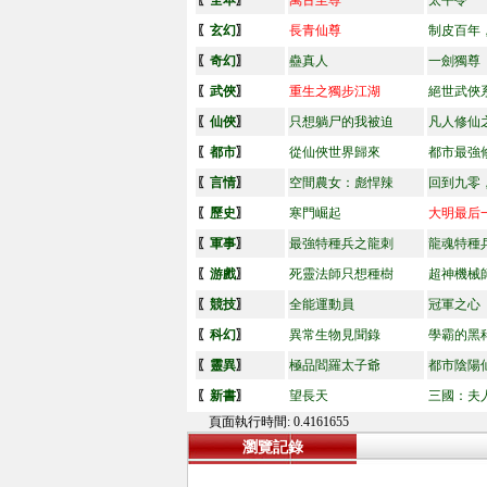
〖
全本
〗
萬古至尊
太平令
〖
玄幻
〗
長青仙尊
制皮百年
〖
奇幻
〗
蠱真人
一劍獨尊
〖
武俠
〗
重生之獨步江湖
絕世武俠
〖
仙俠
〗
只想躺尸的我被迫
凡人修仙
〖
都市
〗
從仙俠世界歸來
都市最強
〖
言情
〗
空間農女：彪悍辣
回到九零
〖
歷史
〗
寒門崛起
大明最后
〖
軍事
〗
最強特種兵之龍刺
龍魂特種
〖
游戲
〗
死靈法師只想種樹
超神機械
〖
競技
〗
全能運動員
冠軍之心
〖
科幻
〗
異常生物見聞錄
學霸的黑
〖
靈異
〗
極品閻羅太子爺
都市陰陽
〖
新書
〗
望長天
三國：夫
頁面執行時間: 0.4161655
瀏覽記錄