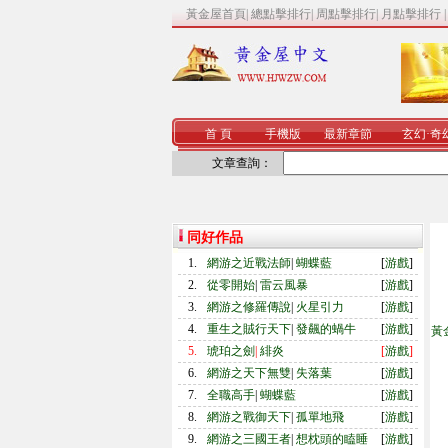
黃金屋首頁
|
總點擊排行
|
周點擊排行
|
月點擊排行
首 頁
手機版
最新章節
玄幻
·
奇
文章查詢：
同好作品
1.
網游之近戰法師
|
蝴蝶藍
[
游戲
]
2.
從零開始
|
雷云風暴
[
游戲
]
3.
網游之修羅傳說
|
火星引力
[
游戲
]
4.
重生之賊行天下
|
發飆的蝸牛
[
游戲
]
黃
5.
琥珀之劍
|
緋炎
[
游戲
]
6.
網游之天下無雙
|
失落葉
[
游戲
]
7.
全職高手
|
蝴蝶藍
[
游戲
]
8.
網游之戰御天下
|
孤單地飛
[
游戲
]
9.
網游之三國王者
|
想枕頭的瞌睡
[
游戲
]