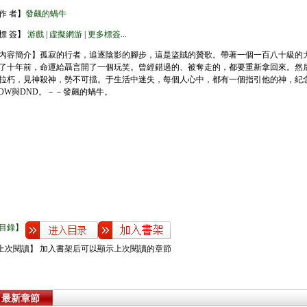
作 者】
發飆的蝸牛
標 簽】
游戲
|
虛擬網游
|
更多標簽
...
內容簡介】孤寂的行者，追逐陰影的腳步，這是盜賊的贊歌。帶著一個一百八十級的
了十年前，命運給聶言開了一個玩笑。曾經錯過的、被奪走的，都要重新拿回來。然
拉朽，見神殺神，勢不可擋。于生活中迷失，每個人心中，都有一個指引他的神，紀
OW與DND。－－發飆的蝸牛。
目錄】
上次閱讀】 加入書架后可以顯示上次閱讀的章節
最新章節