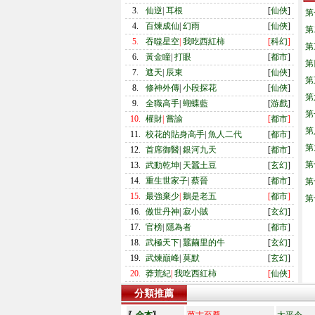
3.
仙逆
|
耳根
[
仙俠
]
第
4.
百煉成仙
|
幻雨
[
仙俠
]
第
5.
吞噬星空
|
我吃西紅柿
[
科幻
]
第
6.
黃金瞳
|
打眼
[
都市
]
第
7.
遮天
|
辰東
[
仙俠
]
第
8.
修神外傳
|
小段探花
[
仙俠
]
第
9.
全職高手
|
蝴蝶藍
[
游戲
]
第
10.
權財
|
嘗諭
[
都市
]
第
11.
校花的貼身高手
|
魚人二代
[
都市
]
第
12.
首席御醫
|
銀河九天
[
都市
]
第
13.
武動乾坤
|
天蠶土豆
[
玄幻
]
14.
重生世家子
|
蔡晉
[
都市
]
第
15.
最強棄少
|
鵝是老五
[
都市
]
第
16.
傲世丹神
|
寂小賊
[
玄幻
]
17.
官榜
|
隱為者
[
都市
]
18.
武極天下
|
蠶繭里的牛
[
玄幻
]
19.
武煉巔峰
|
莫默
[
玄幻
]
20.
莽荒紀
|
我吃西紅柿
[
仙俠
]
分類推薦