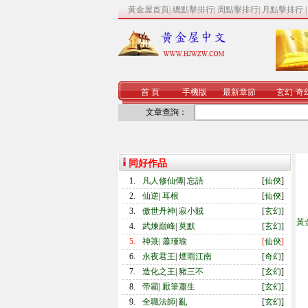
黃金屋首頁
|
總點擊排行
|
周點擊排行
|
月點擊排行
首 頁
手機版
最新章節
玄幻
·
奇
文章查詢：
同好作品
1.
凡人修仙傳
|
忘語
[
仙俠
]
2.
仙逆
|
耳根
[
仙俠
]
3.
傲世丹神
|
寂小賊
[
玄幻
]
黃
4.
武煉巔峰
|
莫默
[
玄幻
]
5.
神箓
|
蕭瑾瑜
[
仙俠
]
6.
永夜君王
|
煙雨江南
[
奇幻
]
7.
造化之王
|
豬三不
[
玄幻
]
8.
帝霸
|
厭筆蕭生
[
玄幻
]
9.
全職法師
|
亂
[
玄幻
]