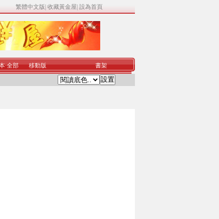
繁體中文版
|
收藏黃金屋
|
設為首頁
本
·
全部
移動版
書架