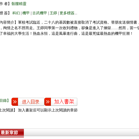
作 者】
骷髏精靈
標 簽】
科幻
|
機甲
|
古武機甲
|
王錚
|
更多標簽
...
內容簡介】軍校考試臨近，二十八的基因數被直接取消了考試資格。替朋友送個情書
，殉情之名不脛而走。王錚同學第一次收到禮物，卻像是進入了煉獄……然而，當一
了幸福的大學生活！熱血永恒，這是風暴進行曲，這是最兇猛最熱血的機甲狂潮！
目錄】
上次閱讀】 加入書架后可以顯示上次閱讀的章節
最新章節