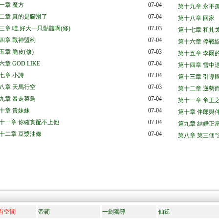
一章 魔方
07-04
第十九章 永不
二章 真的是腳滑了
07-04
第十八章 回家
三章 哇,好大一只骷髏啊(修)
07-03
第十七章 和扎
四章 戰神盟約
07-04
第十六章 停戰
五章 脆皮(修)
07-03
第十五章 李爾
六章 GOD LIKE
07-04
第十四章 雪中
七章 小詩
07-04
第十三章 引導
八章 天馬行空
07-03
第十二章 逆勢
九章 暴走菜鳥
07-04
第十一章 帝王
十章 貴妹妹
07-04
第十章 伴郎與
十一章 你確實配不上他
07-04
第九章 結婚正
十二章 豆漿油條
07-04
第八章 第三個“
有空間
帝霸
一劍獨尊
仙逆