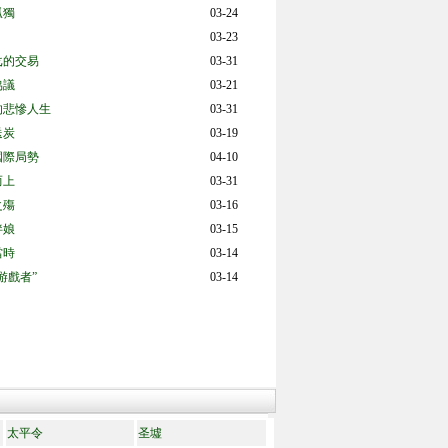
孤獨
03-24
03-23
戈的交易
03-31
協議
03-21
的悲慘人生
03-31
送炭
03-19
國際局勢
04-10
而上
03-31
之殤
03-16
伴娘
03-15
當時
03-14
游戲者”
03-14
太平令
圣墟