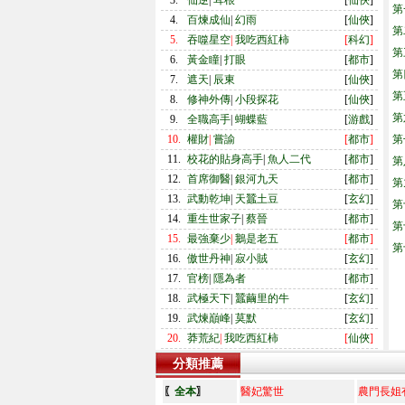
3.
仙逆
|
耳根
[
仙俠
]
第
4.
百煉成仙
|
幻雨
[
仙俠
]
第
5.
吞噬星空
|
我吃西紅柿
[
科幻
]
第
6.
黃金瞳
|
打眼
[
都市
]
第
7.
遮天
|
辰東
[
仙俠
]
第
8.
修神外傳
|
小段探花
[
仙俠
]
第
9.
全職高手
|
蝴蝶藍
[
游戲
]
10.
權財
|
嘗諭
[
都市
]
第
11.
校花的貼身高手
|
魚人二代
[
都市
]
第
12.
首席御醫
|
銀河九天
[
都市
]
第
13.
武動乾坤
|
天蠶土豆
[
玄幻
]
第
14.
重生世家子
|
蔡晉
[
都市
]
第
15.
最強棄少
|
鵝是老五
[
都市
]
第
16.
傲世丹神
|
寂小賊
[
玄幻
]
17.
官榜
|
隱為者
[
都市
]
18.
武極天下
|
蠶繭里的牛
[
玄幻
]
19.
武煉巔峰
|
莫默
[
玄幻
]
20.
莽荒紀
|
我吃西紅柿
[
仙俠
]
分類推薦
〖
全本
〗
醫妃驚世
農門長姐