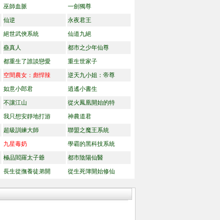
巫師血脈
一劍獨尊
仙逆
永夜君王
絕世武俠系統
仙道九絕
蠱真人
都市之少年仙尊
都重生了誰談戀愛
重生世家子
空間農女：彪悍辣
逆天九小姐：帝尊
如意小郎君
逍遙小書生
不讓江山
從火鳳凰開始的特
我只想安靜地打游
神農道君
超級訓練大師
聯盟之魔王系統
九星毒奶
學霸的黑科技系統
極品閻羅太子爺
都市陰陽仙醫
長生從撫養徒弟開
從生死簿開始修仙