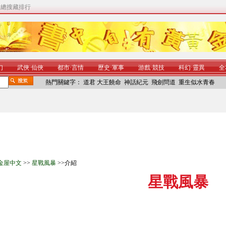
|
總搜藏排行
幻
武俠
·
仙俠
都市
·
言情
歷史
·
軍事
游戲
·
競技
科幻
·
靈異
全
熱門關鍵字：
道君
大王饒命
神話紀元
飛劍問道
重生似水青春
金屋中文
>>
星戰風暴
>>介紹
星戰風暴