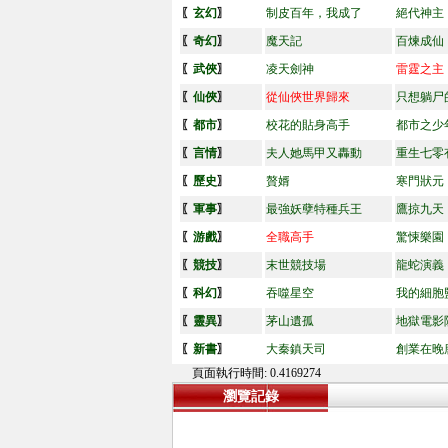
〖
玄幻
〗
制皮百年，我成了
絕代神主
〖
奇幻
〗
魔天記
百煉成仙
〖
武俠
〗
凌天劍神
雷霆之主
〖
仙俠
〗
從仙俠世界歸來
只想躺尸
〖
都市
〗
校花的貼身高手
都市之少
〖
言情
〗
夫人她馬甲又轟動
重生七零
〖
歷史
〗
贅婿
寒門狀元
〖
軍事
〗
最強妖孽特種兵王
鷹掠九天
〖
游戲
〗
全職高手
驚悚樂園
〖
競技
〗
末世競技場
龍蛇演義
〖
科幻
〗
吞噬星空
我的細胞
〖
靈異
〗
茅山遺孤
地獄電影
〖
新書
〗
大秦鎮天司
創業在晚
頁面執行時間: 0.4169274
瀏覽記錄