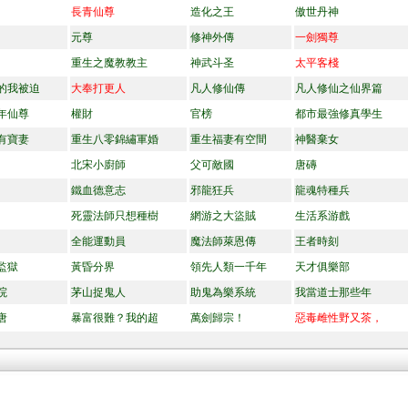
長青仙尊
造化之王
傲世丹神
元尊
修神外傳
一劍獨尊
重生之魔教教主
神武斗圣
太平客棧
的我被迫
大奉打更人
凡人修仙傳
凡人修仙之仙界篇
年仙尊
權財
官榜
都市最強修真學生
有寶妻
重生八零錦繡軍婚
重生福妻有空間
神醫棄女
北宋小廚師
父可敵國
唐磚
鐵血德意志
邪龍狂兵
龍魂特種兵
死靈法師只想種樹
網游之大盜賊
生活系游戲
全能運動員
魔法師萊恩傳
王者時刻
監獄
黃昏分界
領先人類一千年
天才俱樂部
院
茅山捉鬼人
助鬼為樂系統
我當道士那些年
唐
暴富很難？我的超
萬劍歸宗！
惡毒雌性野又茶，