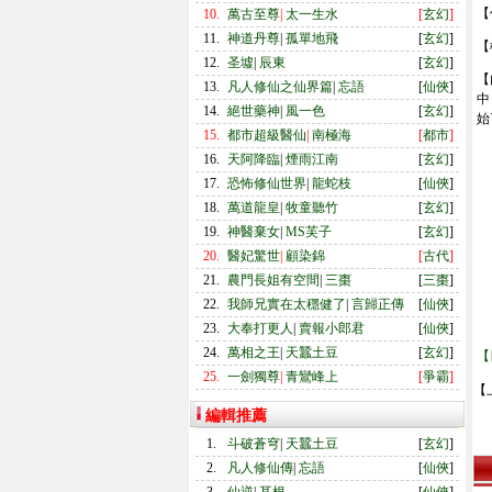
【
10.
萬古至尊
|
太一生水
[
玄幻
]
11.
神道丹尊
|
孤單地飛
[
玄幻
]
【
12.
圣墟
|
辰東
[
玄幻
]
【
13.
凡人修仙之仙界篇
|
忘語
[
仙俠
]
中
14.
絕世藥神
|
風一色
[
玄幻
]
始
15.
都市超級醫仙
|
南極海
[
都市
]
16.
天阿降臨
|
煙雨江南
[
玄幻
]
17.
恐怖修仙世界
|
龍蛇枝
[
仙俠
]
18.
萬道龍皇
|
牧童聽竹
[
玄幻
]
19.
神醫棄女
|
MS芙子
[
玄幻
]
20.
醫妃驚世
|
顧染錦
[
古代
]
21.
農門長姐有空間
|
三棗
[
三棗
]
22.
我師兄實在太穩健了
|
言歸正傳
[
仙俠
]
23.
大奉打更人
|
賣報小郎君
[
仙俠
]
24.
萬相之王
|
天蠶土豆
[
玄幻
]
【
25.
一劍獨尊
|
青鸞峰上
[
爭霸
]
【
編輯推薦
1.
斗破蒼穹
|
天蠶土豆
[
玄幻
]
2.
凡人修仙傳
|
忘語
[
仙俠
]