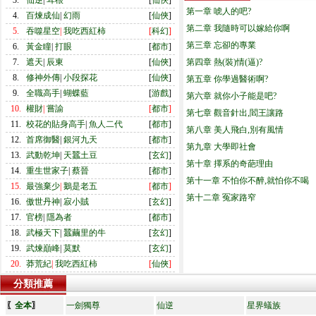
3.
仙逆
|
耳根
[
仙俠
]
第一章 唬人的吧?
4.
百煉成仙
|
幻雨
[
仙俠
]
第二章 我隨時可以嫁給你啊
5.
吞噬星空
|
我吃西紅柿
[
科幻
]
第三章 忘卻的專業
6.
黃金瞳
|
打眼
[
都市
]
7.
遮天
|
辰東
[
仙俠
]
第四章 熱(裝)情(逼)?
8.
修神外傳
|
小段探花
[
仙俠
]
第五章 你學過醫術啊?
9.
全職高手
|
蝴蝶藍
[
游戲
]
第六章 就你小子能是吧?
10.
權財
|
嘗諭
[
都市
]
第七章 觀音針出,閻王讓路
11.
校花的貼身高手
|
魚人二代
[
都市
]
第八章 美人飛白,別有風情
12.
首席御醫
|
銀河九天
[
都市
]
第九章 大學即社會
13.
武動乾坤
|
天蠶土豆
[
玄幻
]
第十章 擇系的奇葩理由
14.
重生世家子
|
蔡晉
[
都市
]
第十一章 不怕你不醉,就怕你不喝
15.
最強棄少
|
鵝是老五
[
都市
]
第十二章 冤家路窄
16.
傲世丹神
|
寂小賊
[
玄幻
]
17.
官榜
|
隱為者
[
都市
]
18.
武極天下
|
蠶繭里的牛
[
玄幻
]
19.
武煉巔峰
|
莫默
[
玄幻
]
20.
莽荒紀
|
我吃西紅柿
[
仙俠
]
分類推薦
〖
全本
〗
一劍獨尊
仙逆
星界蟻族