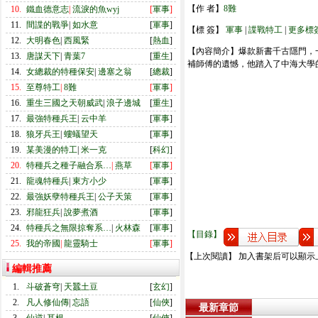
【作 者】
8難
10.
鐵血德意志
|
流淚的魚wyj
[
軍事
]
11.
間諜的戰爭
|
如水意
[
軍事
]
【標 簽】
軍事
|
諜戰特工
|
更多標
12.
大明春色
|
西風緊
[
熱血
]
【內容簡介】爆款新書千古隱門，一
13.
唐謀天下
|
青葉7
[
重生
]
補師傅的遺憾，他踏入了中海大學
14.
女總裁的特種保安
|
邊塞之翁
[
總裁
]
15.
至尊特工
|
8難
[
軍事
]
16.
重生三國之天朝威武
|
浪子邊城
[
重生
]
17.
最強特種兵王
|
云中羊
[
軍事
]
18.
狼牙兵王
|
螻蟻望天
[
軍事
]
19.
某美漫的特工
|
米一克
[
科幻
]
20.
特種兵之種子融合系…
|
燕草
[
軍事
]
21.
龍魂特種兵
|
東方小少
[
軍事
]
22.
最強妖孽特種兵王
|
公子天策
[
軍事
]
23.
邪龍狂兵
|
說夢煮酒
[
軍事
]
24.
特種兵之無限掠奪系…
|
火林森
[
軍事
]
【目錄】
25.
我的帝國
|
龍靈騎士
[
軍事
]
【上次閱讀】 加入書架后可以顯示
編輯推薦
1.
斗破蒼穹
|
天蠶土豆
[
玄幻
]
2.
凡人修仙傳
|
忘語
[
仙俠
]
最新章節