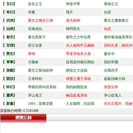
〖
玄幻
〗
造化之王
神道丹尊
萬相之王
〖
奇幻
〗
求魔
飛天
仙逆
〖
武俠
〗
重生之獨步江湖
凌天劍神
重生之魔教教主
〖
仙俠
〗
百煉成仙
陣問長生
仙逆
〖
都市
〗
重生世家子
都市之少年仙尊
都市最強修真學生
〖
言情
〗
邪王追妻
夫人她馬甲又轟動
回到九零，她在外
〖
歷史
〗
唐磚
帶著系統來大唐
慶余年
〖
軍事
〗
大魏春
從我是特種兵開始
我的帝國
〖
游戲
〗
重生之最強劍神
網游之大盜賊
全職高手
〖
競技
〗
王者時刻
聯盟之魔王系統
超級訓練大師
〖
科幻
〗
學霸的黑科技系統
我的細胞監獄
黃昏分界
〖
靈異
〗
茅山鬼王
極品捉鬼系統
茅山捉鬼人
〖
新書
〗
1994：菜農逆襲
人在陽間，你說我
長生百萬年，我被
頁面執行時間: 0.5545308
瀏覽記錄