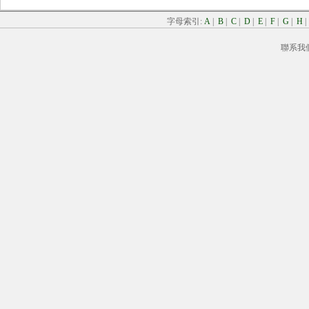
字母索引:
A
|
B
|
C
|
D
|
E
|
F
|
G
|
H
聯系我