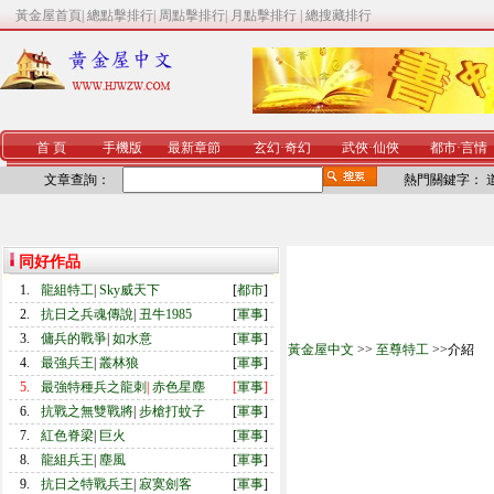
黃金屋首頁
|
總點擊排行
|
周點擊排行
|
月點擊排行
|
總搜藏排行
首 頁
手機版
最新章節
玄幻
·
奇幻
武俠
·
仙俠
都市
·
言情
文章查詢：
熱門關鍵字：
同好作品
1.
龍組特工
|
Sky威天下
[
都市
]
2.
抗日之兵魂傳說
|
丑牛1985
[
軍事
]
3.
傭兵的戰爭
|
如水意
[
軍事
]
黃金屋中文
>>
至尊特工
>>介紹
4.
最強兵王
|
叢林狼
[
軍事
]
5.
最強特種兵之龍刺
|
赤色星塵
[
軍事
]
6.
抗戰之無雙戰將
|
步槍打蚊子
[
軍事
]
7.
紅色脊梁
|
巨火
[
軍事
]
8.
龍組兵王
|
塵風
[
軍事
]
9.
抗日之特戰兵王
|
寂寞劍客
[
軍事
]