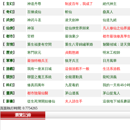
〖
玄幻
〗
神道丹尊
制皮百年，我成了
絕代神主
〖
奇幻
〗
百煉成仙
斬仙
蠱真人
〖
武俠
〗
神武斗圣
凌天劍神
仙道九絕
〖
仙俠
〗
神箓
從仙俠世界歸來
凡人修仙之仙界
〖
都市
〗
官榜
最強棄少
都市最強修真學
〖
言情
〗
重生福妻有空間
重生八零錦繡軍婚
魅醫傾城：逆天
〖
歷史
〗
寒門狀元
貞觀憨婿
明末工程師
〖
軍事
〗
最強特種兵王
狼牙兵王
日月風華
〖
游戲
〗
我有一座末日城
這個游戲不一般
生活系游戲
〖
競技
〗
聯盟之魔王系統
全能運動員
龍蛇演義
〖
科幻
〗
修真四萬年
九星毒奶
我的一天有48小
〖
靈異
〗
都市陰陽仙醫
茅山遺孤
茅山捉鬼人
〖
新書
〗
從生死簿開始修仙
夫人請住手
這個地下城長蘑
頁面執行時間: 0.7754265
瀏覽記錄