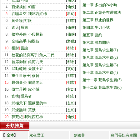
3.
仙逆
|
耳根
[
仙俠
]
第一章 多出的24小時
4.
百煉成仙
|
幻雨
[
仙俠
]
第二章 正態分布選書法
5.
吞噬星空
|
我吃西紅柿
[
科幻
]
第三章 靜止的世界
6.
黃金瞳
|
打眼
[
都市
]
7.
遮天
|
辰東
[
仙俠
]
第四章 牛刀小試
8.
修神外傳
|
小段探花
[
仙俠
]
第五章 盟約
9.
全職高手
|
蝴蝶藍
[
游戲
]
第六章 游戲開始
10.
權財
|
嘗諭
[
都市
]
第七章 荒島求生篇(1)
11.
校花的貼身高手
|
魚人二代
[
都市
]
第八章 荒島求生篇(2)
12.
首席御醫
|
銀河九天
[
都市
]
第九章 荒島求生篇(3)
13.
武動乾坤
|
天蠶土豆
[
玄幻
]
第十章 荒島求生篇(4)
14.
重生世家子
|
蔡晉
[
都市
]
第十一章 荒島求生篇(5)
15.
最強棄少
|
鵝是老五
[
都市
]
第十二章 荒島求生篇(6)
16.
傲世丹神
|
寂小賊
[
玄幻
]
17.
官榜
|
隱為者
[
都市
]
18.
武極天下
|
蠶繭里的牛
[
玄幻
]
19.
武煉巔峰
|
莫默
[
玄幻
]
20.
莽荒紀
|
我吃西紅柿
[
仙俠
]
分類推薦
〖
全本
〗
永夜君王
一劍獨尊
農門長姐有空間