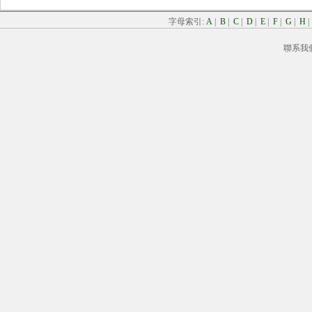
字母索引:
A
|
B
|
C
|
D
|
E
|
F
|
G
|
H
聯系我