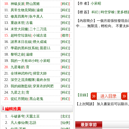
【作 者】
小呆昭
10.
神級反派
|
野山黑豬
[
科幻
]
11.
異常生物見聞錄
|
遠瞳
[
科幻
]
【標 簽】
科幻
|
時空穿梭
|
更多標
12.
修真四萬年
|
臥牛真人
[
科幻
]
【內容簡介】一個月前張恒發現自
13.
重啟末世
|
古羲
[
科幻
]
中…… 無限流，輕松向。 不要太糾結細
14.
末世大回爐
|
二十二刀流
[
科幻
]
15.
超時空垃圾站
|
小城古道
[
都市
]
16.
諸界末日在線
|
煙火成城
[
科幻
]
17.
學霸的黑科技系統
|
晨星LL
[
科幻
]
18.
黎明之劍
|
遠瞳
[
科幻
]
19.
我的一天有48小時
|
小呆昭
[
科幻
]
20.
九星毒奶
|
育
[
科幻
]
21.
全球神武時代
|
掃雷大師
[
科幻
]
22.
深空之流浪艦隊
|
最終永恒
[
科幻
]
23.
我的細胞監獄
|
穿黃衣的阿肥
[
科幻
]
24.
九星之主
|
育
[
科幻
]
【目錄】
25.
從紅月開始
|
黑山老鬼
[
科幻
]
【上次閱讀】 加入書架后可以顯示
編輯推薦
1.
斗破蒼穹
|
天蠶土豆
[
玄幻
]
2.
凡人修仙傳
|
忘語
[
仙俠
]
最新章節