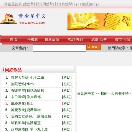
黃金屋首頁
|
總點擊排行
|
周點擊排行
|
月點擊排行
|
總搜藏排行
首 頁
手機版
最新章節
玄幻
·
奇幻
武俠
·
仙俠
都市
·
言情
文章查詢：
熱門關鍵字：
同好作品
1.
冒牌大英雄
|
七十二編
[
科幻
]
2.
無限恐怖
|
zhttty
[
玄幻
]
3.
吞噬星空
|
我吃西紅柿
[
科幻
]
黃金屋中文
>>
我的一天有48小時
>
4.
末日蟑螂
|
偉岸蟑螂
[
科幻
]
5.
最終進化
|
卷土
[
科幻
]
6.
神魔系統
|
資產暴增
[
科幻
]
7.
我的女友是喪尸
|
黑暗荔枝
[
科幻
]
8.
星戰風暴
|
骷髏精靈
[
科幻
]
9.
超神建模師
|
零下九十度
[
科幻
]