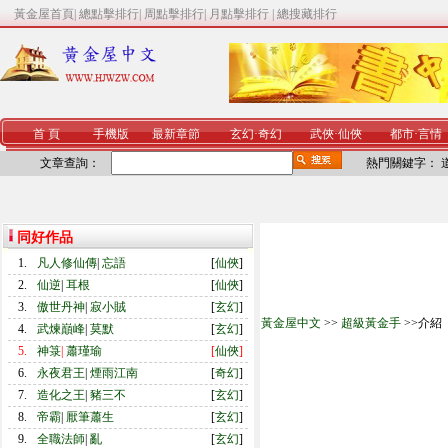
黃金屋首頁
|
總點擊排行
|
周點擊排行
|
月點擊排行
|
總搜藏排行
首 頁
手機版
最新章節
玄幻
·
奇幻
武俠
·
仙俠
都市
·
言情
文章查詢：
熱門關鍵字：
同好作品
1.
凡人修仙傳
|
忘語
[
仙俠
]
2.
仙逆
|
耳根
[
仙俠
]
3.
傲世丹神
|
寂小賊
[
玄幻
]
黃金屋中文
>>
超級黃金手
>>介紹
4.
武煉巔峰
|
莫默
[
玄幻
]
5.
神箓
|
蕭瑾瑜
[
仙俠
]
6.
永夜君王
|
煙雨江南
[
奇幻
]
7.
造化之王
|
豬三不
[
玄幻
]
8.
帝霸
|
厭筆蕭生
[
玄幻
]
9.
全職法師
|
亂
[
玄幻
]