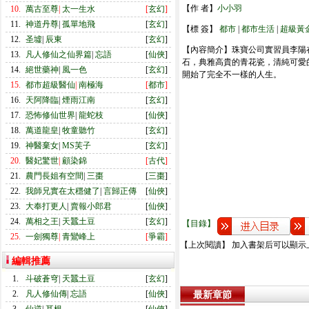
【作 者】
小小羽
10.
萬古至尊
|
太一生水
[
玄幻
]
11.
神道丹尊
|
孤單地飛
[
玄幻
]
【標 簽】
都市
|
都市生活
|
超級黃
12.
圣墟
|
辰東
[
玄幻
]
【內容簡介】珠寶公司實習員李陽
13.
凡人修仙之仙界篇
|
忘語
[
仙俠
]
石，典雅高貴的青花瓷，清純可愛
14.
絕世藥神
|
風一色
[
玄幻
]
開始了完全不一樣的人生。
15.
都市超級醫仙
|
南極海
[
都市
]
16.
天阿降臨
|
煙雨江南
[
玄幻
]
17.
恐怖修仙世界
|
龍蛇枝
[
仙俠
]
18.
萬道龍皇
|
牧童聽竹
[
玄幻
]
19.
神醫棄女
|
MS芙子
[
玄幻
]
20.
醫妃驚世
|
顧染錦
[
古代
]
21.
農門長姐有空間
|
三棗
[
三棗
]
22.
我師兄實在太穩健了
|
言歸正傳
[
仙俠
]
23.
大奉打更人
|
賣報小郎君
[
仙俠
]
24.
萬相之王
|
天蠶土豆
[
玄幻
]
【目錄】
25.
一劍獨尊
|
青鸞峰上
[
爭霸
]
【上次閱讀】 加入書架后可以顯示
編輯推薦
1.
斗破蒼穹
|
天蠶土豆
[
玄幻
]
2.
凡人修仙傳
|
忘語
[
仙俠
]
最新章節