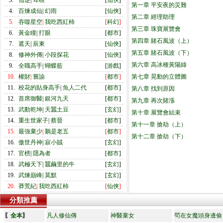
3.
仙逆
|
耳根
[
仙俠
]
第一章 平安夜的災難
4.
百煉成仙
|
幻雨
[
仙俠
]
第二章 經理助理
5.
吞噬星空
|
我吃西紅柿
[
科幻
]
第三章 珠寶展覽會
6.
黃金瞳
|
打眼
[
都市
]
第四章 賭石風波（上）
7.
遮天
|
辰東
[
仙俠
]
第五章 賭石風波（下）
8.
修神外傳
|
小段探花
[
仙俠
]
第六章 高冰種黃陽綠
9.
全職高手
|
蝴蝶藍
[
游戲
]
10.
權財
|
嘗諭
[
都市
]
第七章 晃動的立體圖
11.
校花的貼身高手
|
魚人二代
[
都市
]
第八章 找到原因
12.
首席御醫
|
銀河九天
[
都市
]
第九章 再次賭漲
13.
武動乾坤
|
天蠶土豆
[
玄幻
]
第十章 展覽會結束
14.
重生世家子
|
蔡晉
[
都市
]
第十一章 搶劫（上）
15.
最強棄少
|
鵝是老五
[
都市
]
第十二章 搶劫（下）
16.
傲世丹神
|
寂小賊
[
玄幻
]
17.
官榜
|
隱為者
[
都市
]
18.
武極天下
|
蠶繭里的牛
[
玄幻
]
19.
武煉巔峰
|
莫默
[
玄幻
]
20.
莽荒紀
|
我吃西紅柿
[
仙俠
]
分類推薦
〖
全本
〗
凡人修仙傳
神醫棄女
茍在女魔頭身邊偷