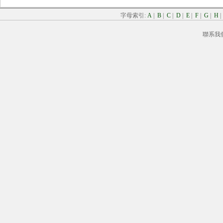
字母索引:
A
|
B
|
C
|
D
|
E
|
F
|
G
|
H
聯系我