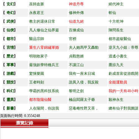
〖
玄幻
〗
巫師血脈
神道丹尊
絕代神主
〖
奇幻
〗
永夜君王
修神外傳
斬仙
〖
武俠
〗
教主的退休日常
仙道九絕
十方乾坤
〖
仙俠
〗
凡人修仙之仙界篇
百煉成仙
陣問長生
〖
都市
〗
醫品宗師
官榜
都市超級醫仙
〖
言情
〗
重生八零錦繡軍婚
夫人她馬甲又轟動
逆天九小姐：帝尊
〖
歷史
〗
明朝敗家子
貞觀憨婿
逍遙小書生
〖
軍事
〗
最強妖孽特種兵王
不讓江山
鷹掠九天
〖
游戲
〗
驚悚樂園
我有一座末日城
虧成首富從游戲開
〖
競技
〗
王者時刻
詭異入侵，我反殺
全能運動員
〖
科幻
〗
學霸的黑科技系統
黎明之劍
我的一天有48小時
〖
靈異
〗
都市陰陽仙醫
極品閻羅太子爺
殺神永生
〖
新書
〗
人在陽間，你說我
惡毒雌性野又茶，
總有仙子對我圖謀
頁面執行時間: 0.3554248
瀏覽記錄