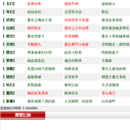
〖
玄幻
〗
長青仙尊
傲世丹神
超維術士
〖
奇幻
〗
劍仙在此
太荒吞天訣
斬仙
〖
武俠
〗
重生之獨步江湖
武俠世界大穿越
最強反派系統
〖
仙俠
〗
陣問長生
都市之少年仙尊
都市最強修真學生
〖
都市
〗
重生世家子
首席御醫
重生八零錦繡軍婚
〖
言情
〗
天醫鳳九
重生農門小福妻
空間農女：彪悍辣
〖
歷史
〗
帶著倉庫到大明
如意小郎君
明朝敗家子
〖
軍事
〗
鐵血德意志
傭兵的戰爭
大魏春
〖
游戲
〗
死靈法師只想種樹
神農道君
重生之最強劍神
〖
競技
〗
超級教練
足球皇帝
聯盟之魔王系統
〖
科幻
〗
星戰風暴
黎明之劍
天才俱樂部
〖
靈異
〗
極品捉鬼系統
殺神永生
茅山鬼王
〖
新書
〗
暴富很難？我的超
人在陽間，你說我
白衣披甲
頁面執行時間: 0.3844884
瀏覽記錄