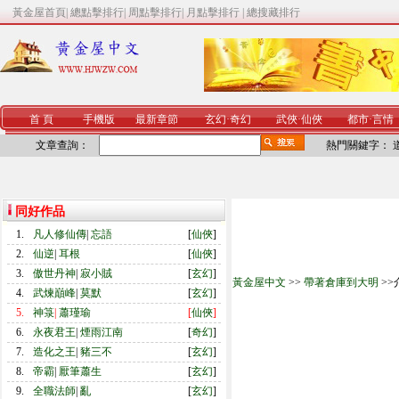
黃金屋首頁
|
總點擊排行
|
周點擊排行
|
月點擊排行
|
總搜藏排行
首 頁
手機版
最新章節
玄幻
·
奇幻
武俠
·
仙俠
都市
·
言情
文章查詢：
熱門關鍵字：
同好作品
1.
凡人修仙傳
|
忘語
[
仙俠
]
2.
仙逆
|
耳根
[
仙俠
]
3.
傲世丹神
|
寂小賊
[
玄幻
]
黃金屋中文
>>
帶著倉庫到大明
>>
4.
武煉巔峰
|
莫默
[
玄幻
]
5.
神箓
|
蕭瑾瑜
[
仙俠
]
6.
永夜君王
|
煙雨江南
[
奇幻
]
7.
造化之王
|
豬三不
[
玄幻
]
8.
帝霸
|
厭筆蕭生
[
玄幻
]
9.
全職法師
|
亂
[
玄幻
]