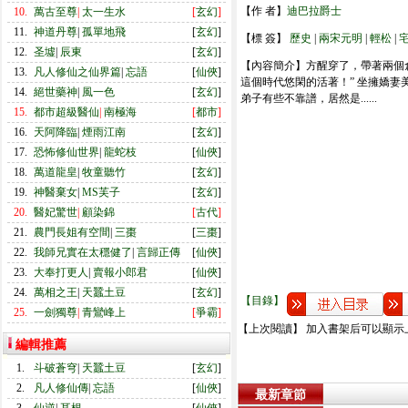
【作 者】
迪巴拉爵士
10.
萬古至尊
|
太一生水
[
玄幻
]
11.
神道丹尊
|
孤單地飛
[
玄幻
]
【標 簽】
歷史
|
兩宋元明
|
輕松
|
12.
圣墟
|
辰東
[
玄幻
]
【內容簡介】方醒穿了，帶著兩個倉
13.
凡人修仙之仙界篇
|
忘語
[
仙俠
]
這個時代悠閑的活著！” 坐擁嬌妻
14.
絕世藥神
|
風一色
[
玄幻
]
弟子有些不靠譜，居然是......
15.
都市超級醫仙
|
南極海
[
都市
]
16.
天阿降臨
|
煙雨江南
[
玄幻
]
17.
恐怖修仙世界
|
龍蛇枝
[
仙俠
]
18.
萬道龍皇
|
牧童聽竹
[
玄幻
]
19.
神醫棄女
|
MS芙子
[
玄幻
]
20.
醫妃驚世
|
顧染錦
[
古代
]
21.
農門長姐有空間
|
三棗
[
三棗
]
22.
我師兄實在太穩健了
|
言歸正傳
[
仙俠
]
23.
大奉打更人
|
賣報小郎君
[
仙俠
]
24.
萬相之王
|
天蠶土豆
[
玄幻
]
【目錄】
25.
一劍獨尊
|
青鸞峰上
[
爭霸
]
【上次閱讀】 加入書架后可以顯示
編輯推薦
1.
斗破蒼穹
|
天蠶土豆
[
玄幻
]
2.
凡人修仙傳
|
忘語
[
仙俠
]
最新章節