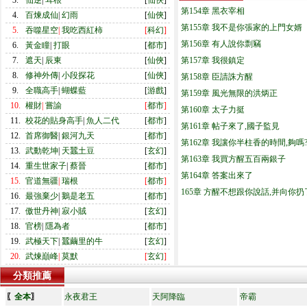
3.
仙逆
|
耳根
[
仙俠
]
第154章 黑衣宰相
4.
百煉成仙
|
幻雨
[
仙俠
]
第155章 我不是你張家的上門女婿
5.
吞噬星空
|
我吃西紅柿
[
科幻
]
第156章 有人說你剽竊
6.
黃金瞳
|
打眼
[
都市
]
7.
遮天
|
辰東
[
仙俠
]
第157章 我很鎮定
8.
修神外傳
|
小段探花
[
仙俠
]
第158章 臣請誅方醒
9.
全職高手
|
蝴蝶藍
[
游戲
]
第159章 風光無限的洪炳正
10.
權財
|
嘗諭
[
都市
]
第160章 太子力挺
11.
校花的貼身高手
|
魚人二代
[
都市
]
第161章 帖子來了,國子監見
12.
首席御醫
|
銀河九天
[
都市
]
第162章 我讓你半柱香的時間,夠嗎
13.
武動乾坤
|
天蠶土豆
[
玄幻
]
第163章 我買方醒五百兩銀子
14.
重生世家子
|
蔡晉
[
都市
]
第164章 答案出來了
15.
官道無疆
|
瑞根
[
都市
]
165章 方醒不想跟你說話,并向你
16.
最強棄少
|
鵝是老五
[
都市
]
17.
傲世丹神
|
寂小賊
[
玄幻
]
18.
官榜
|
隱為者
[
都市
]
19.
武極天下
|
蠶繭里的牛
[
玄幻
]
20.
武煉巔峰
|
莫默
[
玄幻
]
分類推薦
〖
全本
〗
永夜君王
天阿降臨
帝霸