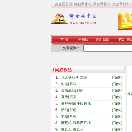
黃金屋首頁
|
總點擊排行
|
周點擊排行
|
月點擊排行
首 頁
手機版
最新章節
玄幻
·
奇
文章查詢：
同好作品
1.
凡人修仙傳
|
忘語
[
仙俠
]
2.
仙逆
|
耳根
[
仙俠
]
3.
百煉成仙
|
幻雨
[
仙俠
]
黃
4.
遮天
|
辰東
[
仙俠
]
5.
修神外傳
|
小段探花
[
仙俠
]
6.
斬仙
|
任怨
[
仙俠
]
7.
求魔
|
耳根
[
仙俠
]
8.
莽荒紀
|
我吃西紅柿
[
仙俠
]
9.
蠱真人
|
蠱真人
[
仙俠
]