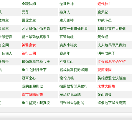
全職法師
傲世丹神
絕代神主
訣
元尊
蠱真人
魔天記
教教主
雷霆之主
凌天劍神
神武斗圣
界歸來
凡人修仙之仙界篇
我有一個修仙世界
我師兄實在太穩健
誰談戀愛
都市最強修真學生
官道無疆
黃金瞳
有空間
神醫棄女
農家小福女
夫人她馬甲又轟動
一個狠人
策行三國
慶余年
明朝敗家子
終戰爭
最強妖孽特種兵王
不讓江山
從火鳳凰開始的特
戲
重生之賊行天下
虧成首富從游戲開
驚悚樂園
冠軍之心
龍蛇演義
英雄聯盟之決勝巔
我的細胞監獄
招黑體質開局修行
末世大回爐
都市陰陽仙醫
極品捉鬼系統
茅山遺孤
司
重生鑒寶：我真沒
回到過去做財閥
這個地下城長蘑菇