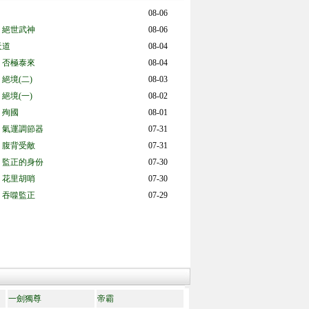
08-06
 絕世武神
08-06
天道
08-04
 否極泰來
08-04
絕境(二)
08-03
絕境(一)
08-02
 殉國
08-01
 氣運調節器
07-31
 腹背受敵
07-31
 監正的身份
07-30
 花里胡哨
07-30
 吞噬監正
07-29
一劍獨尊
帝霸