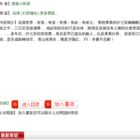
作 者】
賣報小郎君
標 簽】
仙俠
|
幻想修仙
|
更多標簽
...
內容簡介】這個世界，有儒；有道；有佛；有妖；有術士。 警校畢業的許七安幽幽醒
獄之中，三日后流放邊陲..... 他起初的目的只是自保，順便在這個沒有人權的社會里
。 ...... 多年后，許七安回首前塵，身后是早已逝去的敵人，以及累累白骨。 滾滾長
雄，是非成敗轉頭空。 青山依舊在，幾度夕陽紅。 PS：本書不悲劇！
目錄】
上次閱讀】 加入書架后可以顯示上次閱讀的章節
最新章節