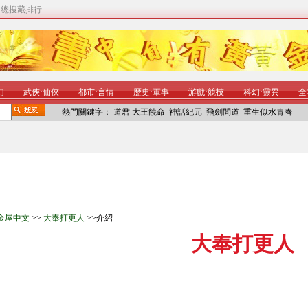
|
總搜藏排行
幻
武俠
·
仙俠
都市
·
言情
歷史
·
軍事
游戲
·
競技
科幻
·
靈異
全
熱門關鍵字：
道君
大王饒命
神話紀元
飛劍問道
重生似水青春
金屋中文
>>
大奉打更人
>>介紹
大奉打更人