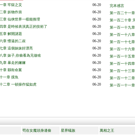
一章 牢獄之災
06-20
完本感言
二章 妖物作祟
06-20
第一百二十一章
三章 仙俠世界一樣能推理
06-20
第一百二十章 
四章 是時候表演真正的技術了
06-20
第一百一十九章
五章 解開謎題
06-20
第一百一十八章 
六章 懵逼的二叔
06-20
第一百一十七章 
七章 這個妹妹好漂亮
06-20
第一百一十六章
八章 妹子,你偷看為兄做啥
06-20
第一百一十五章
九章 暴走的嬸嬸
06-20
第一百一十四章
十章 縣衙命案
06-20
第一百一十三章
十一章 摸魚
06-20
第一百一十二章
十二章 一頓操作猛如虎
06-20
第一百一十一章
茍在女魔頭身邊偷
星界蟻族
萬相之王