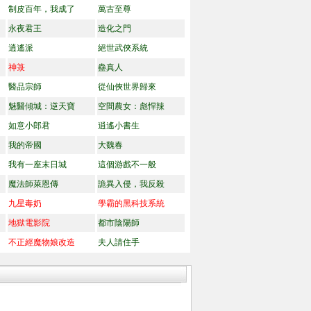
制皮百年，我成了
萬古至尊
永夜君王
造化之門
逍遙派
絕世武俠系統
神箓
蠱真人
醫品宗師
從仙俠世界歸來
魅醫傾城：逆天寶
空間農女：彪悍辣
如意小郎君
逍遙小書生
我的帝國
大魏春
我有一座末日城
這個游戲不一般
魔法師萊恩傳
詭異入侵，我反殺
九星毒奶
學霸的黑科技系統
地獄電影院
都市陰陽師
不正經魔物娘改造
夫人請住手