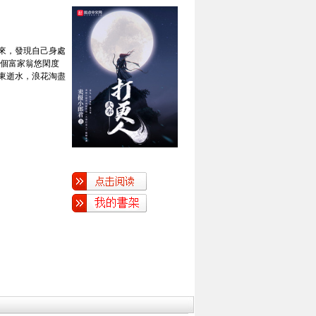
來，發現自己身處
當個富家翁悠閑度
江東逝水，浪花淘盡