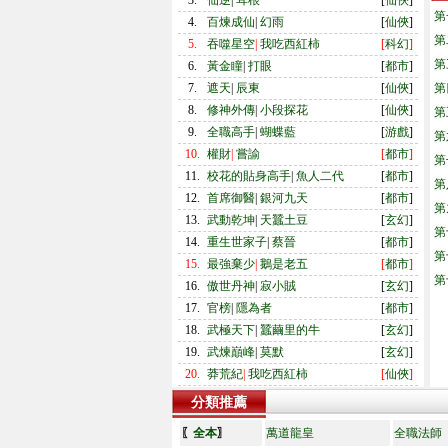
3.
仙逆
|
耳根
[
仙俠
]
第
4.
百煉成仙
|
幻雨
[
仙俠
]
第
5.
吞噬星空
|
我吃西紅柿
[
科幻
]
第
6.
黃金瞳
|
打眼
[
都市
]
7.
遮天
|
辰東
[
仙俠
]
第
8.
修神外傳
|
小段探花
[
仙俠
]
第
9.
全職高手
|
蝴蝶藍
[
游戲
]
第
10.
權財
|
嘗諭
[
都市
]
第
11.
校花的貼身高手
|
魚人二代
[
都市
]
第
12.
首席御醫
|
銀河九天
[
都市
]
第
13.
武動乾坤
|
天蠶土豆
[
玄幻
]
第
14.
重生世家子
|
蔡晉
[
都市
]
第
15.
最強棄少
|
鵝是老五
[
都市
]
第
16.
傲世丹神
|
寂小賊
[
玄幻
]
17.
官榜
|
隱為者
[
都市
]
18.
武極天下
|
蠶繭里的牛
[
玄幻
]
19.
武煉巔峰
|
莫默
[
玄幻
]
20.
莽荒紀
|
我吃西紅柿
[
仙俠
]
分類推薦
〖
全本
〗
萬道龍皇
全職法師