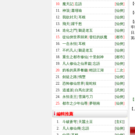
【
10.
魔天記
|
忘語
[
仙俠
]
11.
神箓
|
蕭瑾瑜
[
仙俠
]
【
12.
我欲封天
|
耳根
[
仙俠
]
【
13.
飛天
|
躍千愁
[
仙俠
]
牢
14.
造化之門
|
鵝是老五
[
仙俠
]
日
15.
從仙俠世界歸來
|
發狂的妖魔
[
都市
]
英
16.
一念永恒
|
耳根
[
仙俠
]
17.
不朽凡人
|
鵝是老五
[
仙俠
]
18.
重生之都市修仙
|
十里劍神
[
都市
]
19.
凡人修仙之仙界篇
|
忘語
[
仙俠
]
20.
奶爸的異界餐廳
|
輕語江湖
[
二次
]
21.
劍徒之路
|
惰墮
[
仙俠
]
22.
恐怖修仙世界
|
龍蛇枝
[
仙俠
]
23.
逍遙派
|
白馬出淤泥
[
武俠
]
24.
永恒圣王
|
雪滿弓刀
[
仙俠
]
【
25.
都市之少年仙尊
|
夢朝南
[
仙俠
]
【
編輯推薦
1.
斗破蒼穹
|
天蠶土豆
[
玄幻
]
2.
凡人修仙傳
|
忘語
[
仙俠
]