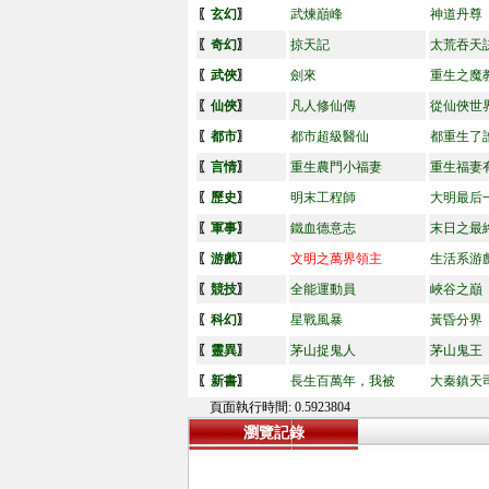
〖
玄幻
〗
武煉巔峰
神道丹尊
〖
奇幻
〗
掠天記
太荒吞天
〖
武俠
〗
劍來
重生之魔
〖
仙俠
〗
凡人修仙傳
從仙俠世
〖
都市
〗
都市超級醫仙
都重生了
〖
言情
〗
重生農門小福妻
重生福妻
〖
歷史
〗
明末工程師
大明最后
〖
軍事
〗
鐵血德意志
末日之最
〖
游戲
〗
文明之萬界領主
生活系游
〖
競技
〗
全能運動員
峽谷之巔
〖
科幻
〗
星戰風暴
黃昏分界
〖
靈異
〗
茅山捉鬼人
茅山鬼王
〖
新書
〗
長生百萬年，我被
大秦鎮天
頁面執行時間: 0.5923804
瀏覽記錄