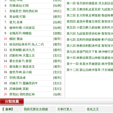
3.
仙逆
|
耳根
[
仙俠
]
第一回 張天師祈禳瘟疫 洪太尉誤
4.
百煉成仙
|
幻雨
[
仙俠
]
第二回 王教頭私走延安府 九紋龍
5.
吞噬星空
|
我吃西紅柿
[
科幻
]
第三回 史大郎夜走華陰縣 魯提轄
6.
黃金瞳
|
打眼
[
都市
]
第四回 趙員外重修文殊院 魯智深
7.
遮天
|
辰東
[
仙俠
]
第五回 小霸王醉入銷金帳 花和尚
8.
修神外傳
|
小段探花
[
仙俠
]
9.
全職高手
|
蝴蝶藍
[
游戲
]
第六回 九紋龍剪徑赤松林 魯智深
10.
權財
|
嘗諭
[
都市
]
第七回 花和尚倒拔垂楊柳 豹子頭
11.
校花的貼身高手
|
魚人二代
[
都市
]
第八回 林教頭刺配滄州道 魯智深
12.
首席御醫
|
銀河九天
[
都市
]
第九回 柴進門招天下客 林沖棒打
13.
武動乾坤
|
天蠶土豆
[
玄幻
]
第十回 林教頭風雪山神廟 陸虞候
14.
重生世家子
|
蔡晉
[
都市
]
第十一回 朱貴水亭施號箭 林沖雪
15.
最強棄少
|
鵝是老五
[
都市
]
第十二回 梁山泊林沖落草 汴京城
16.
傲世丹神
|
寂小賊
[
玄幻
]
17.
官榜
|
隱為者
[
都市
]
18.
武極天下
|
蠶繭里的牛
[
玄幻
]
19.
武煉巔峰
|
莫默
[
玄幻
]
20.
莽荒紀
|
我吃西紅柿
[
仙俠
]
分類推薦
〖
全本
〗
我師兄實在太穩健
大奉打更人
造化之王