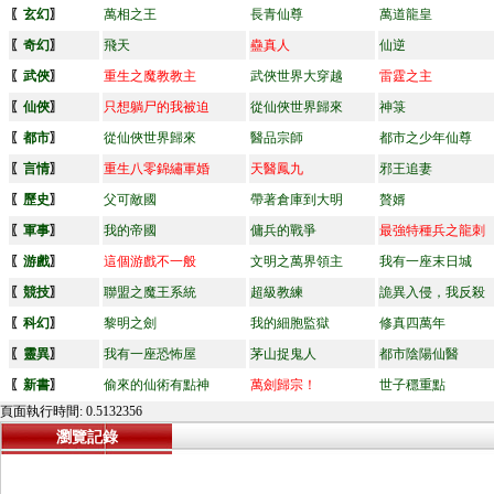
〖
玄幻
〗
萬相之王
長青仙尊
萬道龍皇
〖
奇幻
〗
飛天
蠱真人
仙逆
〖
武俠
〗
重生之魔教教主
武俠世界大穿越
雷霆之主
〖
仙俠
〗
只想躺尸的我被迫
從仙俠世界歸來
神箓
〖
都市
〗
從仙俠世界歸來
醫品宗師
都市之少年仙尊
〖
言情
〗
重生八零錦繡軍婚
天醫鳳九
邪王追妻
〖
歷史
〗
父可敵國
帶著倉庫到大明
贅婿
〖
軍事
〗
我的帝國
傭兵的戰爭
最強特種兵之龍刺
〖
游戲
〗
這個游戲不一般
文明之萬界領主
我有一座末日城
〖
競技
〗
聯盟之魔王系統
超級教練
詭異入侵，我反殺
〖
科幻
〗
黎明之劍
我的細胞監獄
修真四萬年
〖
靈異
〗
我有一座恐怖屋
茅山捉鬼人
都市陰陽仙醫
〖
新書
〗
偷來的仙術有點神
萬劍歸宗！
世子穩重點
頁面執行時間: 0.5132356
瀏覽記錄