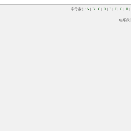
字母索引:
A
|
B
|
C
|
D
|
E
|
F
|
G
|
H
聯系我