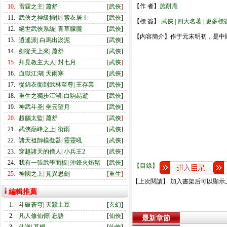
【作 者】
施耐庵
10.
雷霆之主
|
蕭舒
[
武俠
]
11.
武俠之神級捕快
|
紫衣居士
[
武俠
]
【標 簽】
武俠
|
四大名著
|
更多標
12.
絕世武俠系統
|
青草朦朧
[
武俠
]
【內容簡介】作于元末明初，是中
13.
逍遙派
|
白馬出淤泥
[
武俠
]
14.
劍從天上來
|
蕭舒
[
武俠
]
15.
拜見教主大人
|
封七月
[
武俠
]
16.
血獄江湖
|
天雨寒
[
武俠
]
17.
從錦衣衛到武林至尊
|
王存業
[
武俠
]
18.
重生之獨步江湖
|
白駒易逝
[
武俠
]
19.
神武斗圣
|
坐云望月
[
武俠
]
20.
超腦太監
|
蕭舒
[
武俠
]
21.
武俠巔峰之上
|
銜雨
[
武俠
]
22.
諸天祖師模擬器
|
靈靈吼
[
武俠
]
23.
穿越諸天的僧人
|
小兵王2
[
武俠
]
24.
我有一張武學面板
|
沖鋒火焰豬
[
武俠
]
【目錄】
25.
神國之上
|
見異思劍
[
重生
]
【上次閱讀】 加入書架后可以顯示
編輯推薦
1.
斗破蒼穹
|
天蠶土豆
[
玄幻
]
2.
凡人修仙傳
|
忘語
[
仙俠
]
最新章節