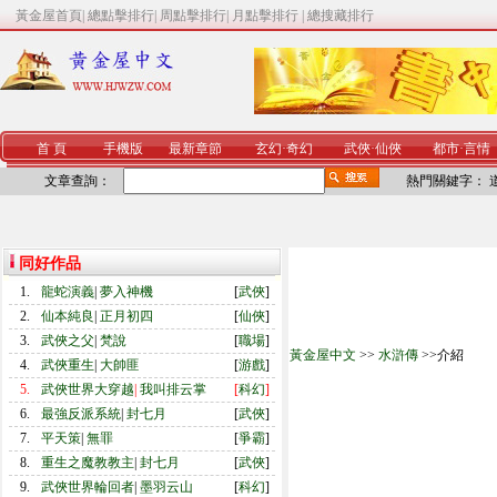
黃金屋首頁
|
總點擊排行
|
周點擊排行
|
月點擊排行
|
總搜藏排行
首 頁
手機版
最新章節
玄幻
·
奇幻
武俠
·
仙俠
都市
·
言情
文章查詢：
熱門關鍵字：
同好作品
1.
龍蛇演義
|
夢入神機
[
武俠
]
2.
仙本純良
|
正月初四
[
仙俠
]
3.
武俠之父
|
梵說
[
職場
]
黃金屋中文
>>
水滸傳
>>介紹
4.
武俠重生
|
大帥匪
[
游戲
]
5.
武俠世界大穿越
|
我叫排云掌
[
科幻
]
6.
最強反派系統
|
封七月
[
武俠
]
7.
平天策
|
無罪
[
爭霸
]
8.
重生之魔教教主
|
封七月
[
武俠
]
9.
武俠世界輪回者
|
墨羽云山
[
科幻
]