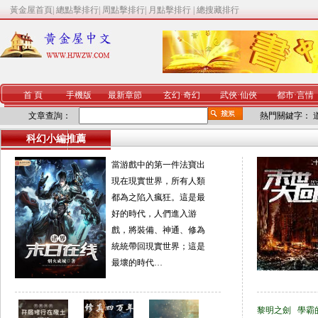
黃金屋首頁
|
總點擊排行
|
周點擊排行
|
月點擊排行
|
總搜藏排行
首 頁
手機版
最新章節
玄幻
·
奇幻
武俠
·
仙俠
都市
·
言情
文章查詢：
熱門關鍵字：
科幻小編推薦
當游戲中的第一件法寶出
現在現實世界，所有人類
都為之陷入瘋狂。這是最
好的時代，人們進入游
戲，將裝備、神通、修為
統統帶回現實世界；這是
最壞的時代…
黎明之劍
學霸