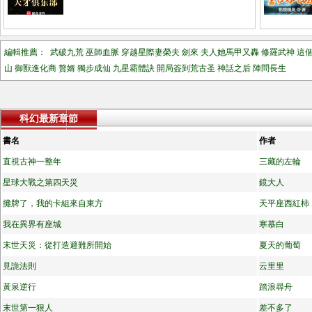
編輯推薦：
武破九荒
巫師血脈
穿越星際妻榮夫
劍來
夫人她馬甲又轟
修羅武神
這
山
御獸進化商
贅婿
獨步成仙
九星霸體訣
開局簽到荒古圣
神話之后
陣問長生
科幻最新章節
書名
作者
直視古神一整年
三藏的左輪
星球大戰之第四天災
鏡大人
攤牌了，我的卡組來自東方
天平座西紅柿
我在異界有座城
寒慕白
末世天災：從打造避難所開始
夏天的葡萄
見詭法則
云里里
黃泉逆行
踏浪尋舟
末世第一狠人
差不多了