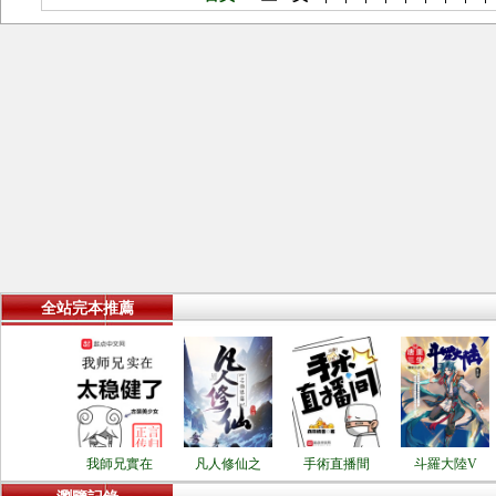
全站完本推薦
我師兄實在
凡人修仙之
手術直播間
斗羅大陸V