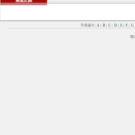
瀏覽記錄
字母索引:
A
|
B
|
C
|
D
|
E
|
F
|
G
聯