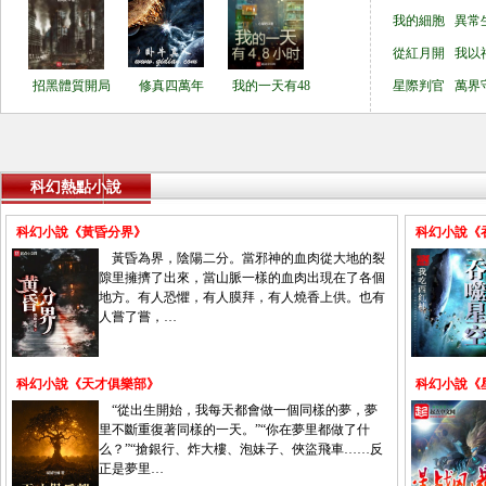
我的細胞
異常
從紅月開
我以
招黑體質開局
修真四萬年
我的一天有48
星際判官
萬界
科幻熱點小說
科幻小說《黃昏分界》
科幻小說《
黃昏為界，陰陽二分。當邪神的血肉從大地的裂
隙里擁擠了出來，當山脈一樣的血肉出現在了各個
地方。有人恐懼，有人膜拜，有人燒香上供。也有
人嘗了嘗，…
科幻小說《天才俱樂部》
科幻小說《
“從出生開始，我每天都會做一個同樣的夢，夢
里不斷重復著同樣的一天。”“你在夢里都做了什
么？”“搶銀行、炸大樓、泡妹子、俠盜飛車……反
正是夢里…