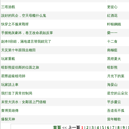
三塔游戲
更從心
說好的民企，空天母艦什么鬼
紅酒花
快穿之不服來戰呀
軒轅鋼鐵
手握炮灰劇本，卷王改命易如反掌
榮一一
副本0容錯，滿地遺言替我錯完了
十二食
天災第十年跟我去種田
南極藍
玩家重載
黑燈夏火
暗影熊提伯斯的位面之旅
暗影熊
星際超級植培師
月光下的葉
玩家請上車
海晏山
我打造了異常控制局
星空的云朵兒
末世大洪水：女鄰居上門借糧
平步慶云
賽博英雄傳
吾道長不孤
爆裂天神
當年離歌
首頁
<< 上一頁
1
|
2
|
3
|
4
|
5
|
6
|
7
|
8
|
9
|