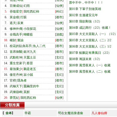
3.
仙逆
|
耳根
[
仙俠
]
票中不中，中不中！！！
4.
百煉成仙
|
幻雨
[
仙俠
]
第01章 下輩子別做英雄
5.
吞噬星空
|
我吃西紅柿
[
科幻
]
第02章 生逢建安元年
6.
黃金瞳
|
打眼
[
都市
]
第03章 我欲剛強（1/2）
7.
遮天
|
辰東
[
仙俠
]
第04章 成記商行（2/2）收藏！
8.
修神外傳
|
小段探花
[
仙俠
]
第05章 大丈夫當殺人（一）（1/2
9.
全職高手
|
蝴蝶藍
[
游戲
]
10.
權財
|
嘗諭
[
都市
]
第05章 大丈夫當殺人（二）2/2
11.
校花的貼身高手
|
魚人二代
[
都市
]
第06章 大丈夫當殺人（三）1/2
12.
首席御醫
|
銀河九天
[
都市
]
第07章 鯤鵬定有乘風日（2/2）
13.
武動乾坤
|
天蠶土豆
[
玄幻
]
第08章 籌謀未來（1/2）
14.
重生世家子
|
蔡晉
[
都市
]
第09章 風雪夜來人（一）收藏
15.
最強棄少
|
鵝是老五
[
都市
]
第09章 風雪夜來人（二）收藏
16.
傲世丹神
|
寂小賊
[
玄幻
]
17.
官榜
|
隱為者
[
都市
]
18.
武極天下
|
蠶繭里的牛
[
玄幻
]
19.
武煉巔峰
|
莫默
[
玄幻
]
20.
莽荒紀
|
我吃西紅柿
[
仙俠
]
分類推薦
〖
全本
〗
帝霸
茍在女魔頭身邊偷
凡人修仙傳