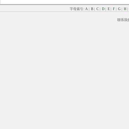
字母索引:
A
|
B
|
C
|
D
|
E
|
F
|
G
|
H
聯系我