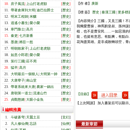
【作 者】
庚新
10.
庶子風流
|
上山打老虎額
[
歷史
]
11.
帶著倉庫到大明
|
迪巴拉爵士
[
歷史
]
【標 簽】
歷史
|
秦漢三國
|
更多標
12.
明末工程師
|
米釀
[
歷史
]
【內容簡介】三國，又見三國！不
13.
逍遙小書生
|
榮小榮
[
歷史
]
我獨愛曹操，神馬劉皇叔、孫仲謀
14.
寒門梟士
|
高月
[
歷史
]
植，也不是曹安民……一如惡漢的
15.
秦吏
|
七月新番
[
歷史
]
龍，也挺有意思。有點爽，有點白
花淘盡英雄。是非成敗轉頭空，青
16.
墨唐
|
將臣一怒
[
歷史
]
17.
明朝敗家子
|
上山打老虎額
[
歷史
]
18.
如意小郎君
|
榮小榮
[
歷史
]
19.
策行三國
|
莊不周
[
歷史
]
20.
猛卒
|
高月
[
歷史
]
21.
大明最后一個狠人
|
大明第一帥
[
歷史
]
22.
大唐孽子
|
南山堂
[
歷史
]
23.
帶著系統來大唐
|
農家一鍋出
[
歷史
]
24.
唐朝第一道士
|
流連山竹
[
歷史
]
【目錄】
25.
貞觀憨婿
|
大眼小金魚
[
歷史
]
【上次閱讀】 加入書架后可以顯示
編輯推薦
1.
斗破蒼穹
|
天蠶土豆
[
玄幻
]
2.
凡人修仙傳
|
忘語
[
仙俠
]
最新章節