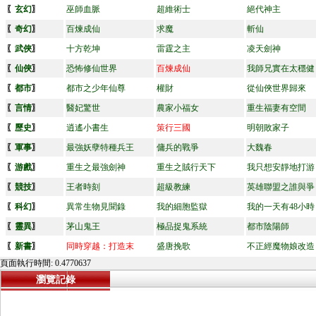
〖
玄幻
〗
巫師血脈
超維術士
絕代神主
〖
奇幻
〗
百煉成仙
求魔
斬仙
〖
武俠
〗
十方乾坤
雷霆之主
凌天劍神
〖
仙俠
〗
恐怖修仙世界
百煉成仙
我師兄實在太穩健
〖
都市
〗
都市之少年仙尊
權財
從仙俠世界歸來
〖
言情
〗
醫妃驚世
農家小福女
重生福妻有空間
〖
歷史
〗
逍遙小書生
策行三國
明朝敗家子
〖
軍事
〗
最強妖孽特種兵王
傭兵的戰爭
大魏春
〖
游戲
〗
重生之最強劍神
重生之賊行天下
我只想安靜地打游
〖
競技
〗
王者時刻
超級教練
英雄聯盟之誰與爭
〖
科幻
〗
異常生物見聞錄
我的細胞監獄
我的一天有48小時
〖
靈異
〗
茅山鬼王
極品捉鬼系統
都市陰陽師
〖
新書
〗
同時穿越：打造末
盛唐挽歌
不正經魔物娘改造
頁面執行時間: 0.4770637
瀏覽記錄