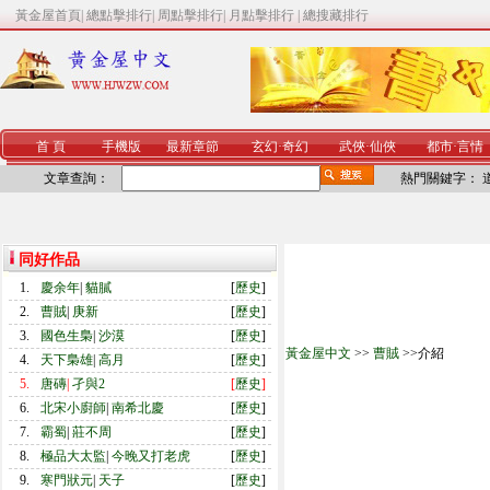
黃金屋首頁
|
總點擊排行
|
周點擊排行
|
月點擊排行
|
總搜藏排行
首 頁
手機版
最新章節
玄幻
·
奇幻
武俠
·
仙俠
都市
·
言情
文章查詢：
熱門關鍵字：
同好作品
1.
慶余年
|
貓膩
[
歷史
]
2.
曹賊
|
庚新
[
歷史
]
3.
國色生梟
|
沙漠
[
歷史
]
黃金屋中文
>>
曹賊
>>介紹
4.
天下梟雄
|
高月
[
歷史
]
5.
唐磚
|
孑與2
[
歷史
]
6.
北宋小廚師
|
南希北慶
[
歷史
]
7.
霸蜀
|
莊不周
[
歷史
]
8.
極品大太監
|
今晚又打老虎
[
歷史
]
9.
寒門狀元
|
天子
[
歷史
]