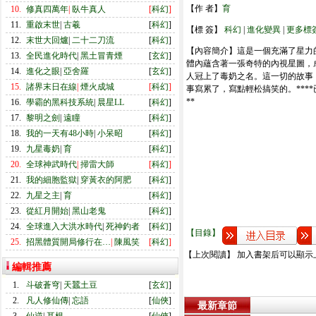
【作 者】
育
10.
修真四萬年
|
臥牛真人
[
科幻
]
11.
重啟末世
|
古羲
[
科幻
]
【標 簽】
科幻
|
進化變異
|
更多標
12.
末世大回爐
|
二十二刀流
[
科幻
]
【內容簡介】這是一個充滿了星力
13.
全民進化時代
|
黑土冒青煙
[
玄幻
]
體內蘊含著一張奇特的內視星圖，
14.
進化之眼
|
亞舍羅
[
玄幻
]
人冠上了毒奶之名。這一切的故事，從高
15.
諸界末日在線
|
煙火成城
[
科幻
]
事寫累了，寫點輕松搞笑的。***
**
16.
學霸的黑科技系統
|
晨星LL
[
科幻
]
17.
黎明之劍
|
遠瞳
[
科幻
]
18.
我的一天有48小時
|
小呆昭
[
科幻
]
19.
九星毒奶
|
育
[
科幻
]
20.
全球神武時代
|
掃雷大師
[
科幻
]
21.
我的細胞監獄
|
穿黃衣的阿肥
[
科幻
]
22.
九星之主
|
育
[
科幻
]
23.
從紅月開始
|
黑山老鬼
[
科幻
]
24.
全球進入大洪水時代
|
死神釣者
[
科幻
]
【目錄】
25.
招黑體質開局修行在…
|
陳風笑
[
科幻
]
【上次閱讀】 加入書架后可以顯示
編輯推薦
1.
斗破蒼穹
|
天蠶土豆
[
玄幻
]
2.
凡人修仙傳
|
忘語
[
仙俠
]
最新章節