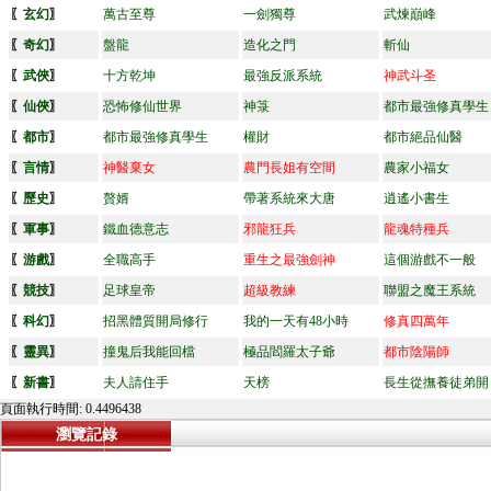
〖
玄幻
〗
萬古至尊
一劍獨尊
武煉巔峰
〖
奇幻
〗
盤龍
造化之門
斬仙
〖
武俠
〗
十方乾坤
最強反派系統
神武斗圣
〖
仙俠
〗
恐怖修仙世界
神箓
都市最強修真學生
〖
都市
〗
都市最強修真學生
權財
都市絕品仙醫
〖
言情
〗
神醫棄女
農門長姐有空間
農家小福女
〖
歷史
〗
贅婿
帶著系統來大唐
逍遙小書生
〖
軍事
〗
鐵血德意志
邪龍狂兵
龍魂特種兵
〖
游戲
〗
全職高手
重生之最強劍神
這個游戲不一般
〖
競技
〗
足球皇帝
超級教練
聯盟之魔王系統
〖
科幻
〗
招黑體質開局修行
我的一天有48小時
修真四萬年
〖
靈異
〗
撞鬼后我能回檔
極品閻羅太子爺
都市陰陽師
〖
新書
〗
夫人請住手
天榜
長生從撫養徒弟開
頁面執行時間: 0.4496438
瀏覽記錄