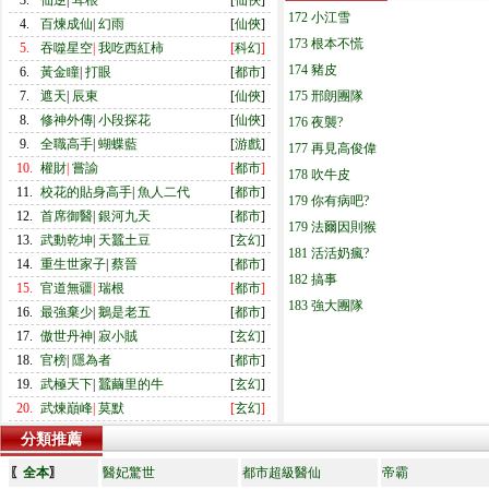
3.
仙逆
|
耳根
[
仙俠
]
172 小江雪
4.
百煉成仙
|
幻雨
[
仙俠
]
173 根本不慌
5.
吞噬星空
|
我吃西紅柿
[
科幻
]
174 豬皮
6.
黃金瞳
|
打眼
[
都市
]
7.
遮天
|
辰東
[
仙俠
]
175 邢朗團隊
8.
修神外傳
|
小段探花
[
仙俠
]
176 夜襲?
9.
全職高手
|
蝴蝶藍
[
游戲
]
177 再見高俊偉
10.
權財
|
嘗諭
[
都市
]
178 吹牛皮
11.
校花的貼身高手
|
魚人二代
[
都市
]
179 你有病吧?
12.
首席御醫
|
銀河九天
[
都市
]
179 法爾因則猴
13.
武動乾坤
|
天蠶土豆
[
玄幻
]
181 活活奶瘋?
14.
重生世家子
|
蔡晉
[
都市
]
182 搞事
15.
官道無疆
|
瑞根
[
都市
]
183 強大團隊
16.
最強棄少
|
鵝是老五
[
都市
]
17.
傲世丹神
|
寂小賊
[
玄幻
]
18.
官榜
|
隱為者
[
都市
]
19.
武極天下
|
蠶繭里的牛
[
玄幻
]
20.
武煉巔峰
|
莫默
[
玄幻
]
分類推薦
〖
全本
〗
醫妃驚世
都市超級醫仙
帝霸