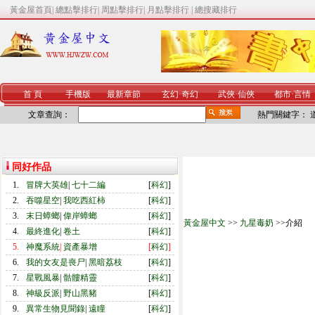
黃金屋首頁
|
總點擊排行
|
周點擊排行
|
月點擊排行
|
總搜藏排行
首 頁
手機版
最新章節
玄幻
·
奇幻
武俠
·
仙俠
都市
·
言情
文章查詢：
熱門關鍵字：
同好作品
1.
冒牌大英雄
|
七十二編
[
科幻
]
2.
吞噬星空
|
我吃西紅柿
[
科幻
]
3.
末日蟑螂
|
偉岸蟑螂
[
科幻
]
黃金屋中文
>>
九星毒奶
>>介紹
4.
最終進化
|
卷土
[
科幻
]
5.
神魔系統
|
資產暴增
[
科幻
]
6.
我的女友是喪尸
|
黑暗荔枝
[
科幻
]
7.
星戰風暴
|
骷髏精靈
[
科幻
]
8.
神級反派
|
野山黑豬
[
科幻
]
9.
異常生物見聞錄
|
遠瞳
[
科幻
]