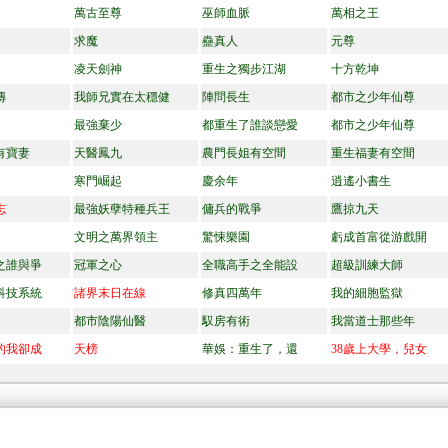
萬古至尊
巫師血脈
萬相之王
求魔
蠱真人
元尊
凌天劍神
重生之獨步江湖
十方乾坤
傳
我師兄實在太穩健
陣問長生
都市之少年仙尊
最強棄少
都重生了誰談戀愛
都市之少年仙尊
有寶妻
天醫鳳九
農門長姐有空間
重生福妻有空間
寒門崛起
慶余年
逍遙小書生
志
最強妖孽特種兵王
傭兵的戰爭
鷹掠九天
文明之萬界領主
驚悚樂園
虧成首富從游戲開
之誰與爭
冠軍之心
全職高手之全能設
超級訓練大師
科技系統
諸界末日在線
修真四萬年
我的細胞監獄
都市陰陽仙醫
馭房有術
我當道士那些年
的我卻成
天榜
華娛：重生了，還
38歲上大學，兒女