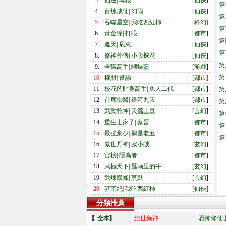
3.
仙逆
|
耳根
[
仙俠
]
第
4.
百煉成仙
|
幻雨
[
仙俠
]
第
5.
吞噬星空
|
我吃西紅柿
[
科幻
]
第
6.
黃金瞳
|
打眼
[
都市
]
第
7.
遮天
|
辰東
[
仙俠
]
第
8.
修神外傳
|
小段探花
[
仙俠
]
第
9.
全職高手
|
蝴蝶藍
[
游戲
]
第
10.
權財
|
嘗諭
[
都市
]
11.
校花的貼身高手
|
魚人二代
[
都市
]
第
12.
首席御醫
|
銀河九天
[
都市
]
第
13.
武動乾坤
|
天蠶土豆
[
玄幻
]
第
14.
重生世家子
|
蔡晉
[
都市
]
第
15.
最強棄少
|
鵝是老五
[
都市
]
第
16.
傲世丹神
|
寂小賊
[
玄幻
]
17.
官榜
|
隱為者
[
都市
]
18.
武極天下
|
蠶繭里的牛
[
玄幻
]
19.
武煉巔峰
|
莫默
[
玄幻
]
20.
莽荒紀
|
我吃西紅柿
[
仙俠
]
分類推薦
〖
全本
〗
絕世藥神
恐怖修仙