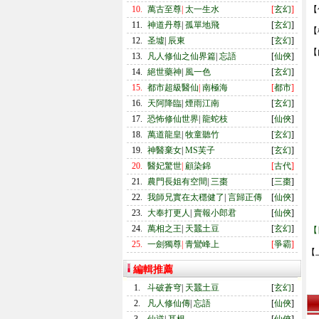
10.
萬古至尊
|
太一生水
[
玄幻
]
【
11.
神道丹尊
|
孤單地飛
[
玄幻
]
【
12.
圣墟
|
辰東
[
玄幻
]
【
13.
凡人修仙之仙界篇
|
忘語
[
仙俠
]
14.
絕世藥神
|
風一色
[
玄幻
]
15.
都市超級醫仙
|
南極海
[
都市
]
16.
天阿降臨
|
煙雨江南
[
玄幻
]
17.
恐怖修仙世界
|
龍蛇枝
[
仙俠
]
18.
萬道龍皇
|
牧童聽竹
[
玄幻
]
19.
神醫棄女
|
MS芙子
[
玄幻
]
20.
醫妃驚世
|
顧染錦
[
古代
]
21.
農門長姐有空間
|
三棗
[
三棗
]
22.
我師兄實在太穩健了
|
言歸正傳
[
仙俠
]
23.
大奉打更人
|
賣報小郎君
[
仙俠
]
24.
萬相之王
|
天蠶土豆
[
玄幻
]
【
25.
一劍獨尊
|
青鸞峰上
[
爭霸
]
【
編輯推薦
1.
斗破蒼穹
|
天蠶土豆
[
玄幻
]
2.
凡人修仙傳
|
忘語
[
仙俠
]