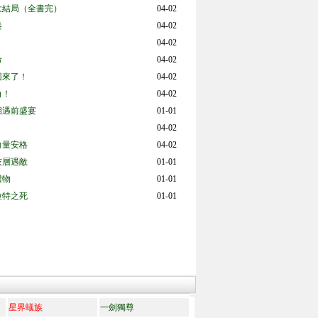
大結局（全書完）
04-02
奏
04-02
！
04-02
命
04-02
回來了！
04-02
角！
04-02
相遇前盛宴
01-01
04-02
力量安格
04-02
灰層遇敵
01-01
禮物
01-01
拉特之死
01-01
星界蟻族
一劍獨尊