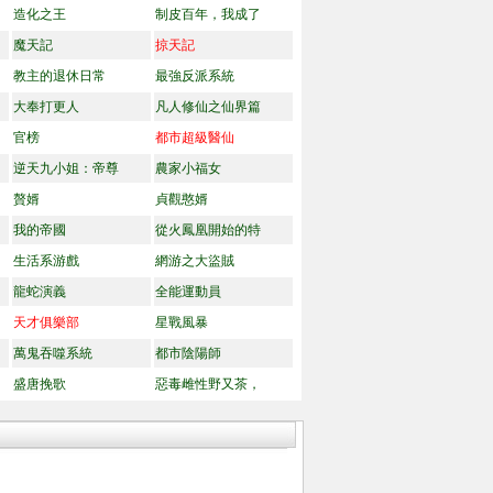
造化之王
制皮百年，我成了
魔天記
掠天記
教主的退休日常
最強反派系統
大奉打更人
凡人修仙之仙界篇
官榜
都市超級醫仙
逆天九小姐：帝尊
農家小福女
贅婿
貞觀憨婿
我的帝國
從火鳳凰開始的特
生活系游戲
網游之大盜賊
龍蛇演義
全能運動員
天才俱樂部
星戰風暴
萬鬼吞噬系統
都市陰陽師
盛唐挽歌
惡毒雌性野又茶，