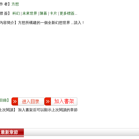
作 者】
方想
標 簽】
科幻
|
未來世界
|
陳暮
|
卡片
|
更多標簽
...
內容簡介】方想所構建的一個全新幻想世界，請入！
目錄】
上次閱讀】 加入書架后可以顯示上次閱讀的章節
最新章節