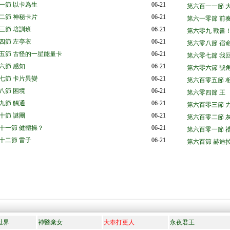
一節 以卡為生
06-21
第六百一一節 
二節 神秘卡片
06-21
第六一零節 前
三節 培訓班
06-21
第六零九 戰書
四節 左亭衣
06-21
第六零八節 宿
五節 古怪的一星能量卡
06-21
第六零七節 我
六節 感知
06-21
第六零六節 號
七節 卡片異變
06-21
第六百零五節 
八節 困境
06-21
第六零四節 王
九節 觸通
06-21
第六百零三節 
十節 謎團
06-21
第六百零二節 
十一節 健體操？
06-21
第六百零一節 
十二節 雷子
06-21
第六百節 赫迪
世界
神醫棄女
大奉打更人
永夜君王