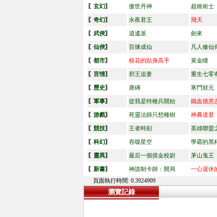
〖
玄幻
〗
傲世丹神
超維術士
〖
奇幻
〗
永夜君王
飛天
〖
武俠
〗
逍遙派
劍來
〖
仙俠
〗
百煉成仙
凡人修仙
〖
都市
〗
校花的貼身高手
黃金瞳
〖
言情
〗
邪王追妻
重生七零
〖
歷史
〗
唐磚
寒門狀元
〖
軍事
〗
從我是特種兵開始
鐵血德意
〖
游戲
〗
死靈法師只想種樹
神農道君
〖
競技
〗
王者時刻
英雄聯盟
〖
科幻
〗
吞噬星空
學霸的黑
〖
靈異
〗
最后一個摸金校尉
茅山鬼王
〖
新書
〗
神詭制卡師：開局
一心退休
頁面執行時間: 0.3924909
瀏覽記錄