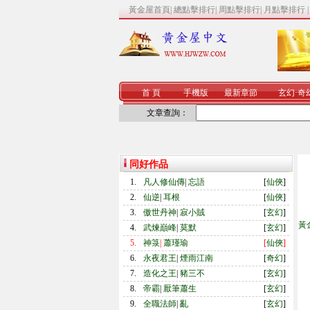
黃金屋首頁
|
總點擊排行
|
周點擊排行
|
月點擊排行
首 頁
手機版
最新章節
玄幻
·
奇
文章查詢：
同好作品
1.
凡人修仙傳
|
忘語
[
仙俠
]
2.
仙逆
|
耳根
[
仙俠
]
3.
傲世丹神
|
寂小賊
[
玄幻
]
黃
4.
武煉巔峰
|
莫默
[
玄幻
]
5.
神箓
|
蕭瑾瑜
[
仙俠
]
6.
永夜君王
|
煙雨江南
[
奇幻
]
7.
造化之王
|
豬三不
[
玄幻
]
8.
帝霸
|
厭筆蕭生
[
玄幻
]
9.
全職法師
|
亂
[
玄幻
]