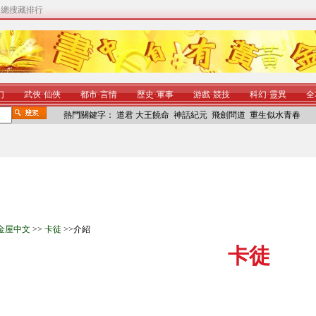
|
總搜藏排行
幻
武俠
·
仙俠
都市
·
言情
歷史
·
軍事
游戲
·
競技
科幻
·
靈異
全
熱門關鍵字：
道君
大王饒命
神話紀元
飛劍問道
重生似水青春
金屋中文
>>
卡徒
>>介紹
卡徒