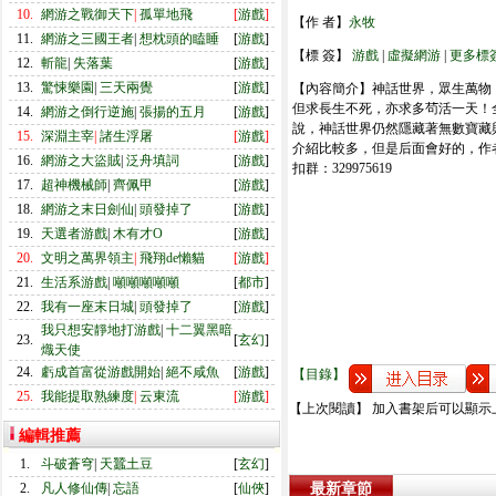
10.
網游之戰御天下
|
孤單地飛
[
游戲
]
【作 者】
永牧
11.
網游之三國王者
|
想枕頭的瞌睡
[
游戲
]
【標 簽】
游戲
|
虛擬網游
|
更多標
12.
斬龍
|
失落葉
[
游戲
]
13.
驚悚樂園
|
三天兩覺
[
游戲
]
【內容簡介】神話世界，眾生萬物
但求長生不死，亦求多茍活一天！
14.
網游之倒行逆施
|
張揚的五月
[
游戲
]
說，神話世界仍然隱藏著無數寶藏與秘密！ = = 
15.
深淵主宰
|
諸生浮屠
[
游戲
]
介紹比較多，但是后面會好的，作
16.
網游之大盜賊
|
泛舟填詞
[
游戲
]
扣群：329975619
17.
超神機械師
|
齊佩甲
[
游戲
]
18.
網游之末日劍仙
|
頭發掉了
[
游戲
]
19.
天選者游戲
|
木有才O
[
游戲
]
20.
文明之萬界領主
|
飛翔de懶貓
[
游戲
]
21.
生活系游戲
|
噸噸噸噸噸
[
都市
]
22.
我有一座末日城
|
頭發掉了
[
游戲
]
我只想安靜地打游戲
|
十二翼黑暗
23.
[
玄幻
]
熾天使
24.
虧成首富從游戲開始
|
絕不咸魚
[
游戲
]
【目錄】
25.
我能提取熟練度
|
云東流
[
游戲
]
【上次閱讀】 加入書架后可以顯示
編輯推薦
1.
斗破蒼穹
|
天蠶土豆
[
玄幻
]
2.
凡人修仙傳
|
忘語
[
仙俠
]
最新章節