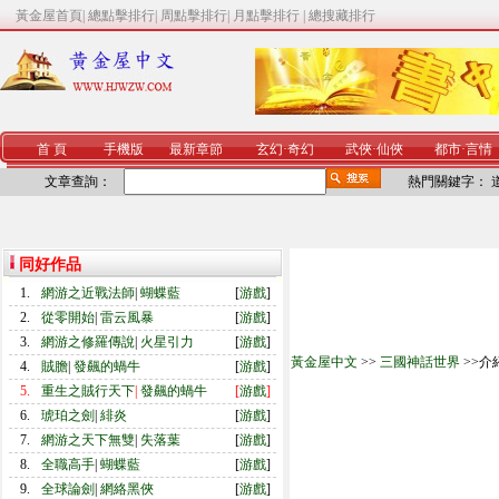
黃金屋首頁
|
總點擊排行
|
周點擊排行
|
月點擊排行
|
總搜藏排行
首 頁
手機版
最新章節
玄幻
·
奇幻
武俠
·
仙俠
都市
·
言情
文章查詢：
熱門關鍵字：
同好作品
1.
網游之近戰法師
|
蝴蝶藍
[
游戲
]
2.
從零開始
|
雷云風暴
[
游戲
]
3.
網游之修羅傳說
|
火星引力
[
游戲
]
黃金屋中文
>>
三國神話世界
>>介
4.
賊膽
|
發飆的蝸牛
[
游戲
]
5.
重生之賊行天下
|
發飆的蝸牛
[
游戲
]
6.
琥珀之劍
|
緋炎
[
游戲
]
7.
網游之天下無雙
|
失落葉
[
游戲
]
8.
全職高手
|
蝴蝶藍
[
游戲
]
9.
全球論劍
|
網絡黑俠
[
游戲
]