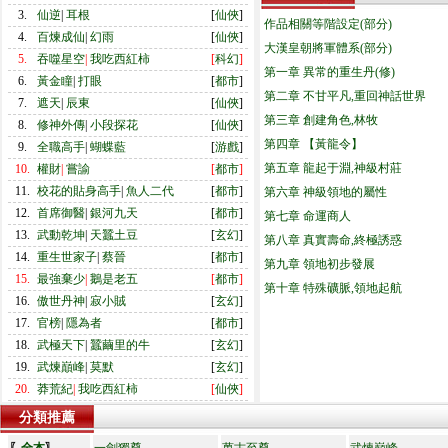
3.
仙逆
|
耳根
[
仙俠
]
作品相關等階設定(部分)
4.
百煉成仙
|
幻雨
[
仙俠
]
大漢皇朝將軍體系(部分)
5.
吞噬星空
|
我吃西紅柿
[
科幻
]
第一章 異常的重生丹(修)
6.
黃金瞳
|
打眼
[
都市
]
第二章 不甘平凡,重回神話世界
7.
遮天
|
辰東
[
仙俠
]
第三章 創建角色,林牧
8.
修神外傳
|
小段探花
[
仙俠
]
第四章 【黃龍令】
9.
全職高手
|
蝴蝶藍
[
游戲
]
第五章 龍起于淵,神級村莊
10.
權財
|
嘗諭
[
都市
]
11.
校花的貼身高手
|
魚人二代
[
都市
]
第六章 神級領地的屬性
12.
首席御醫
|
銀河九天
[
都市
]
第七章 命運商人
13.
武動乾坤
|
天蠶土豆
[
玄幻
]
第八章 真實壽命,終極誘惑
14.
重生世家子
|
蔡晉
[
都市
]
第九章 領地初步發展
15.
最強棄少
|
鵝是老五
[
都市
]
第十章 特殊礦脈,領地起航
16.
傲世丹神
|
寂小賊
[
玄幻
]
17.
官榜
|
隱為者
[
都市
]
18.
武極天下
|
蠶繭里的牛
[
玄幻
]
19.
武煉巔峰
|
莫默
[
玄幻
]
20.
莽荒紀
|
我吃西紅柿
[
仙俠
]
分類推薦