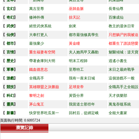
〖
全本
〗
一劍獨尊
萬古至尊
武煉巔峰
〖
玄幻
〗
萬古至尊
巫師血脈
長青仙尊
〖
奇幻
〗
修神外傳
掠天記
百煉成仙
〖
武俠
〗
絕世武俠系統
劍來
教主的退休日常
〖
仙俠
〗
大奉打更人
都市最強修真學生
只想躺尸的我被迫
〖
都市
〗
最強棄少
黃金瞳
都重生了誰談戀愛
〖
言情
〗
重生福妻有空間
夫人她馬甲又轟動
魅醫傾城：逆天寶
〖
歷史
〗
帶著倉庫到大明
明末工程師
逍遙小書生
〖
軍事
〗
鐵血德意志
至尊特工
末日之最終戰爭
〖
游戲
〗
全職高手
我有一座末日城
這個游戲不一般
〖
競技
〗
英雄聯盟之決勝巔
足球皇帝
全職高手之全能設
〖
科幻
〗
黎明之劍
黃昏分界
天才俱樂部
〖
靈異
〗
茅山鬼王
我當道士那些年
萬鬼吞噬系統
〖
新書
〗
快穿世界吃瓜第一
回村后，從綁定峨
全能大畫家
頁面執行時間: 0.6095724
瀏覽記錄