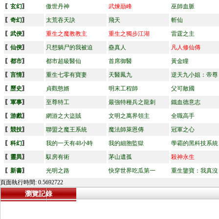
〖
玄幻
〗
傲世丹神
武煉巔峰
巫師血脈
〖
奇幻
〗
太荒吞天訣
飛天
斬仙
〖
武俠
〗
重生之魔教教主
重生之獨步江湖
雷霆之主
〖
仙俠
〗
只想躺尸的我被迫
蠱真人
凡人修仙傳
〖
都市
〗
都市超級醫仙
首席御醫
黃金瞳
〖
言情
〗
重生七零有寶妻
天醫鳳九
逆天九小姐：帝尊
〖
歷史
〗
貞觀憨婿
明末工程師
父可敵國
〖
軍事
〗
至尊特工
最強特種兵之龍刺
鐵血德意志
〖
游戲
〗
網游之大盜賊
文明之萬界領主
全職高手
〖
競技
〗
聯盟之魔王系統
魔法師萊恩傳
冠軍之心
〖
科幻
〗
我的一天有48小時
我的細胞監獄
學霸的黑科技系統
〖
靈異
〗
馭房有術
茅山遺孤
殺神永生
〖
新書
〗
光明之路
快穿世界吃瓜第一
重生鑒寶：我真沒
頁面執行時間: 0.5692722
瀏覽記錄