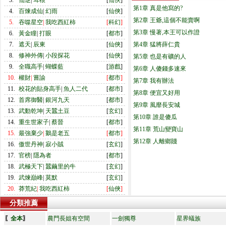
3.
仙逆
|
耳根
[
仙俠
]
第1章 真是他寫的?
4.
百煉成仙
|
幻雨
[
仙俠
]
第2章 王爺,這個不能賣啊
5.
吞噬星空
|
我吃西紅柿
[
科幻
]
第3章 慢著,本王可以作證
6.
黃金瞳
|
打眼
[
都市
]
7.
遮天
|
辰東
[
仙俠
]
第4章 猛將薛仁貴
8.
修神外傳
|
小段探花
[
仙俠
]
第5章 也是有礦的人
9.
全職高手
|
蝴蝶藍
[
游戲
]
第6章 人傻錢多速來
10.
權財
|
嘗諭
[
都市
]
第7章 我有辦法
11.
校花的貼身高手
|
魚人二代
[
都市
]
第8章 便宜又好用
12.
首席御醫
|
銀河九天
[
都市
]
第9章 風靡長安城
13.
武動乾坤
|
天蠶土豆
[
玄幻
]
第10章 誰是傻瓜
14.
重生世家子
|
蔡晉
[
都市
]
第11章 荒山變寶山
15.
最強棄少
|
鵝是老五
[
都市
]
第12章 人離鄉賤
16.
傲世丹神
|
寂小賊
[
玄幻
]
17.
官榜
|
隱為者
[
都市
]
18.
武極天下
|
蠶繭里的牛
[
玄幻
]
19.
武煉巔峰
|
莫默
[
玄幻
]
20.
莽荒紀
|
我吃西紅柿
[
仙俠
]
分類推薦
〖
全本
〗
農門長姐有空間
一劍獨尊
星界蟻族