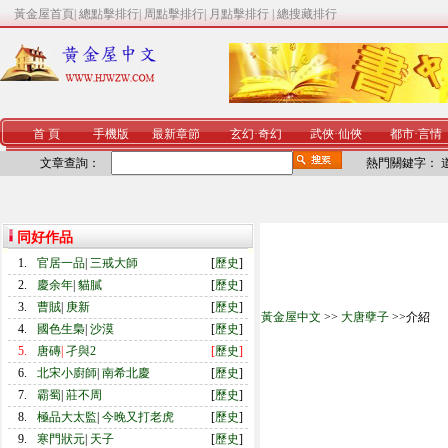
黃金屋首頁
|
總點擊排行
|
周點擊排行
|
月點擊排行
|
總搜藏排行
首 頁
手機版
最新章節
玄幻
·
奇幻
武俠
·
仙俠
都市
·
言情
文章查詢：
熱門關鍵字：
同好作品
1.
官居一品
|
三戒大師
[
歷史
]
2.
慶余年
|
貓膩
[
歷史
]
3.
曹賊
|
庚新
[
歷史
]
黃金屋中文
>>
大唐孽子
>>介紹
4.
國色生梟
|
沙漠
[
歷史
]
5.
唐磚
|
孑與2
[
歷史
]
6.
北宋小廚師
|
南希北慶
[
歷史
]
7.
霸蜀
|
莊不周
[
歷史
]
8.
極品大太監
|
今晚又打老虎
[
歷史
]
9.
寒門狀元
|
天子
[
歷史
]