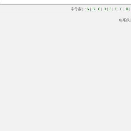
字母索引:
A
|
B
|
C
|
D
|
E
|
F
|
G
|
H
聯系我