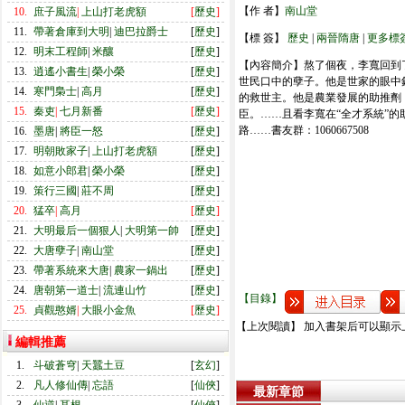
【作 者】
南山堂
10.
庶子風流
|
上山打老虎額
[
歷史
]
11.
帶著倉庫到大明
|
迪巴拉爵士
[
歷史
]
【標 簽】
歷史
|
兩晉隋唐
|
更多標
12.
明末工程師
|
米釀
[
歷史
]
【內容簡介】熬了個夜，李寬回到
13.
逍遙小書生
|
榮小榮
[
歷史
]
世民口中的孽子。他是世家的眼中
14.
寒門梟士
|
高月
[
歷史
]
的救世主。他是農業發展的助推劑
15.
秦吏
|
七月新番
[
歷史
]
臣。……且看李寬在“全才系統”
路……書友群：1060667508
16.
墨唐
|
將臣一怒
[
歷史
]
17.
明朝敗家子
|
上山打老虎額
[
歷史
]
18.
如意小郎君
|
榮小榮
[
歷史
]
19.
策行三國
|
莊不周
[
歷史
]
20.
猛卒
|
高月
[
歷史
]
21.
大明最后一個狠人
|
大明第一帥
[
歷史
]
22.
大唐孽子
|
南山堂
[
歷史
]
23.
帶著系統來大唐
|
農家一鍋出
[
歷史
]
24.
唐朝第一道士
|
流連山竹
[
歷史
]
【目錄】
25.
貞觀憨婿
|
大眼小金魚
[
歷史
]
【上次閱讀】 加入書架后可以顯示
編輯推薦
1.
斗破蒼穹
|
天蠶土豆
[
玄幻
]
2.
凡人修仙傳
|
忘語
[
仙俠
]
最新章節