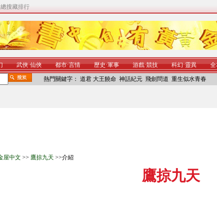
|
總搜藏排行
幻
武俠
·
仙俠
都市
·
言情
歷史
·
軍事
游戲
·
競技
科幻
·
靈異
全
熱門關鍵字：
道君
大王饒命
神話紀元
飛劍問道
重生似水青春
金屋中文
>>
鷹掠九天
>>介紹
鷹掠九天