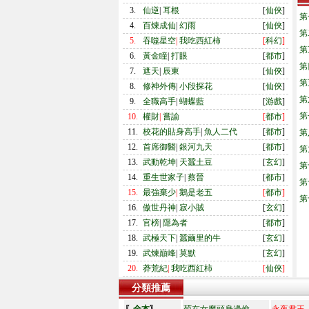
3.
仙逆
|
耳根
[
仙俠
]
第
4.
百煉成仙
|
幻雨
[
仙俠
]
第
5.
吞噬星空
|
我吃西紅柿
[
科幻
]
第
6.
黃金瞳
|
打眼
[
都市
]
第
7.
遮天
|
辰東
[
仙俠
]
第
8.
修神外傳
|
小段探花
[
仙俠
]
第
9.
全職高手
|
蝴蝶藍
[
游戲
]
第
10.
權財
|
嘗諭
[
都市
]
11.
校花的貼身高手
|
魚人二代
[
都市
]
第
12.
首席御醫
|
銀河九天
[
都市
]
第
13.
武動乾坤
|
天蠶土豆
[
玄幻
]
第
14.
重生世家子
|
蔡晉
[
都市
]
第
15.
最強棄少
|
鵝是老五
[
都市
]
第
16.
傲世丹神
|
寂小賊
[
玄幻
]
17.
官榜
|
隱為者
[
都市
]
18.
武極天下
|
蠶繭里的牛
[
玄幻
]
19.
武煉巔峰
|
莫默
[
玄幻
]
20.
莽荒紀
|
我吃西紅柿
[
仙俠
]
分類推薦