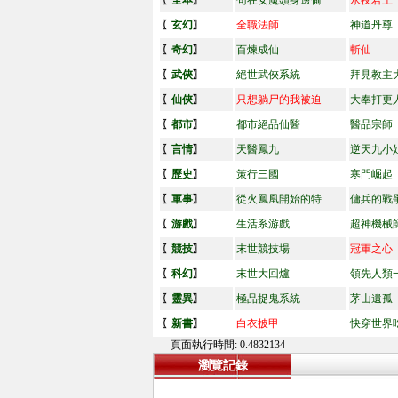
〖
全本
〗
茍在女魔頭身邊偷
永夜君王
〖
玄幻
〗
全職法師
神道丹尊
〖
奇幻
〗
百煉成仙
斬仙
〖
武俠
〗
絕世武俠系統
拜見教主
〖
仙俠
〗
只想躺尸的我被迫
大奉打更
〖
都市
〗
都市絕品仙醫
醫品宗師
〖
言情
〗
天醫鳳九
逆天九小
〖
歷史
〗
策行三國
寒門崛起
〖
軍事
〗
從火鳳凰開始的特
傭兵的戰
〖
游戲
〗
生活系游戲
超神機械
〖
競技
〗
末世競技場
冠軍之心
〖
科幻
〗
末世大回爐
領先人類
〖
靈異
〗
極品捉鬼系統
茅山遺孤
〖
新書
〗
白衣披甲
快穿世界
頁面執行時間: 0.4832134
瀏覽記錄