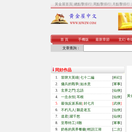
黃金屋首頁
|
總點擊排行
|
周點擊排行
|
月點擊排行
首 頁
手機版
最新章節
玄幻
·
奇
文章查詢：
同好作品
1.
冒牌大英雄
|
七十二編
[
科幻
]
2.
傭兵的戰爭
|
如水意
[
軍事
]
3.
玄界之門
|
忘語
[
仙俠
]
黃
4.
一念永恒
|
耳根
[
仙俠
]
5.
最強反派系統
|
封七月
[
武俠
]
6.
不朽凡人
|
鵝是老五
[
仙俠
]
7.
道君
|
躍千愁
[
仙俠
]
8.
至尊特工
|
8難
[
軍事
]
9.
奶爸的異界餐廳
|
輕語江湖
[
二次
]