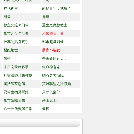
我師兄實在太穩健
帝霸
絕代神主
制皮百年，我成了
飛天
元尊
教主的退休日常
重生之魔教教主
都市之少年仙尊
恐怖修仙世界
校花的貼身高手
都市超級醫仙
醫妃驚世
農家小福女
贅婿
帶著倉庫到大明
末日之最終戰爭
鐵血德意志
死靈法師只想種樹
網游之大盜賊
魔法師萊恩傳
英雄聯盟之決勝巔
異常生物見聞錄
天才俱樂部
都市陰陽仙醫
茅山鬼王
八十年代漁獵日常
天榜