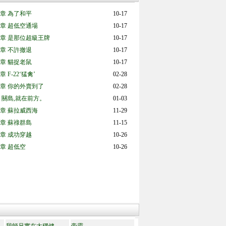
章 為了和平
10-17
章 超低空通場
10-17
章 是那位超級王牌
10-17
章 不許撤退
10-17
章 貓捉老鼠
10-17
F-22‘猛禽’
02-28
章 你的外賣到了
02-28
 關島,就在前方。
01-03
章 蘇拉威西海
11-29
章 蘇祿群島
11-15
章 成功穿越
10-26
章 超低空
10-26