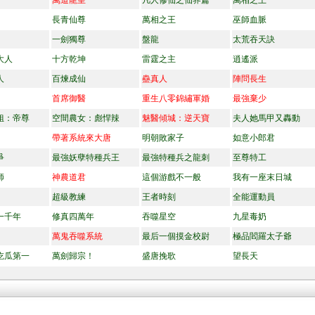
萬道龍皇
凡人修仙之仙界篇
萬相之王
長青仙尊
萬相之王
巫師血脈
一劍獨尊
盤龍
太荒吞天訣
大人
十方乾坤
雷霆之主
逍遙派
人
百煉成仙
蠱真人
陣問長生
首席御醫
重生八零錦繡軍婚
最強棄少
姐：帝尊
空間農女：彪悍辣
魅醫傾城：逆天寶
夫人她馬甲又轟動
帶著系統來大唐
明朝敗家子
如意小郎君
爭
最強妖孽特種兵王
最強特種兵之龍刺
至尊特工
師
神農道君
這個游戲不一般
我有一座末日城
超級教練
王者時刻
全能運動員
一千年
修真四萬年
吞噬星空
九星毒奶
萬鬼吞噬系統
最后一個摸金校尉
極品閻羅太子爺
吃瓜第一
萬劍歸宗！
盛唐挽歌
望長天