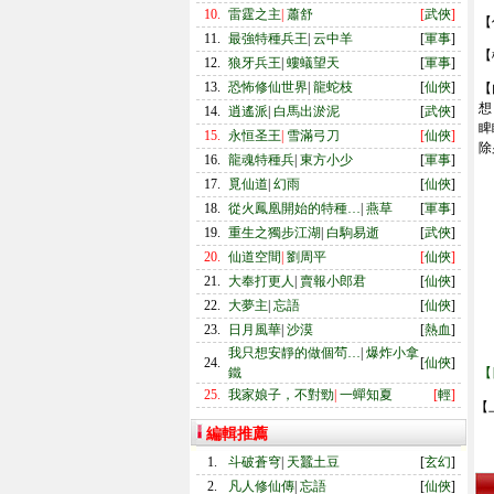
10.
雷霆之主
|
蕭舒
[
武俠
]
【
11.
最強特種兵王
|
云中羊
[
軍事
]
【
12.
狼牙兵王
|
螻蟻望天
[
軍事
]
13.
恐怖修仙世界
|
龍蛇枝
[
仙俠
]
【
想
14.
逍遙派
|
白馬出淤泥
[
武俠
]
睥
15.
永恒圣王
|
雪滿弓刀
[
仙俠
]
除
16.
龍魂特種兵
|
東方小少
[
軍事
]
17.
覓仙道
|
幻雨
[
仙俠
]
18.
從火鳳凰開始的特種…
|
燕草
[
軍事
]
19.
重生之獨步江湖
|
白駒易逝
[
武俠
]
20.
仙道空間
|
劉周平
[
仙俠
]
21.
大奉打更人
|
賣報小郎君
[
仙俠
]
22.
大夢主
|
忘語
[
仙俠
]
23.
日月風華
|
沙漠
[
熱血
]
我只想安靜的做個茍…
|
爆炸小拿
24.
[
仙俠
]
鐵
【
25.
我家娘子，不對勁
|
一蟬知夏
[
輕
]
【
編輯推薦
1.
斗破蒼穹
|
天蠶土豆
[
玄幻
]
2.
凡人修仙傳
|
忘語
[
仙俠
]