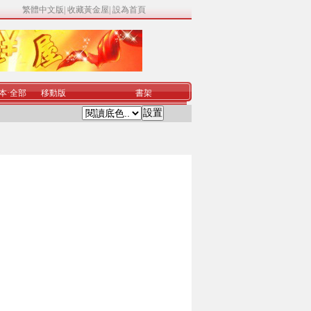
繁體中文版
|
收藏黃金屋
|
設為首頁
本
·
全部
移動版
書架