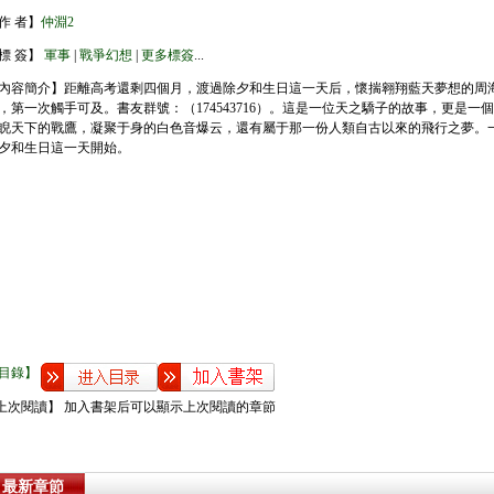
作 者】
仲淵2
標 簽】
軍事
|
戰爭幻想
|
更多標簽
...
內容簡介】距離高考還剩四個月，渡過除夕和生日這一天后，懷揣翱翔藍天夢想的周
，第一次觸手可及。書友群號：（174543716）。這是一位天之驕子的故事，更是一
睨天下的戰鷹，凝聚于身的白色音爆云，還有屬于那一份人類自古以來的飛行之夢。
夕和生日這一天開始。
目錄】
上次閱讀】 加入書架后可以顯示上次閱讀的章節
最新章節