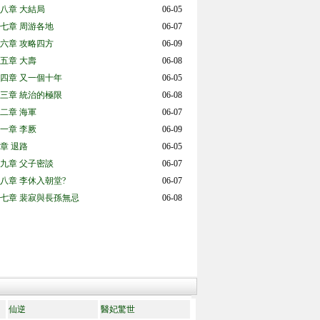
八章 大結局
06-05
七章 周游各地
06-07
六章 攻略四方
06-09
五章 大壽
06-08
四章 又一個十年
06-05
三章 統治的極限
06-08
二章 海軍
06-07
一章 李厥
06-09
章 退路
06-05
九章 父子密談
06-07
八章 李休入朝堂?
06-07
七章 裴寂與長孫無忌
06-08
仙逆
醫妃驚世