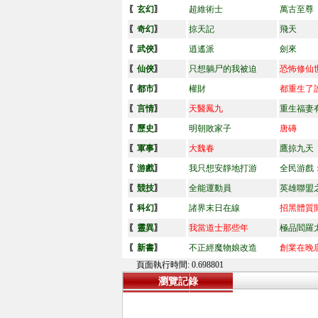
〖
玄幻
〗
超維術士
萬古至尊
〖
奇幻
〗
掠天記
飛天
〖
武俠
〗
逍遙派
劍來
〖
仙俠
〗
只想躺尸的我被迫
恐怖修仙
〖
都市
〗
權財
都重生了
〖
言情
〗
天醫鳳九
重生福妻
〖
歷史
〗
明朝敗家子
唐磚
〖
軍事
〗
大魏春
鷹掠九天
〖
游戲
〗
我只想安靜地打游
全民游戲
〖
競技
〗
全能運動員
英雄聯盟
〖
科幻
〗
諸界末日在線
招黑體質
〖
靈異
〗
我當道士那些年
極品閻羅
〖
新書
〗
不正經魔物娘改造
創業在晚
頁面執行時間: 0.698801
瀏覽記錄