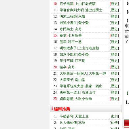
【
10.
庶子風流
|
上山打老虎額
[
歷史
]
11.
帶著倉庫到大明
|
迪巴拉爵士
[
歷史
]
【
12.
明末工程師
|
米釀
[
歷史
]
【
13.
逍遙小書生
|
榮小榮
[
歷史
]
李
14.
寒門梟士
|
高月
[
歷史
]
們
15.
秦吏
|
七月新番
[
歷史
]
前
了
16.
墨唐
|
將臣一怒
[
歷史
]
17.
明朝敗家子
|
上山打老虎額
[
歷史
]
18.
如意小郎君
|
榮小榮
[
歷史
]
19.
策行三國
|
莊不周
[
歷史
]
20.
猛卒
|
高月
[
歷史
]
21.
大明最后一個狠人
|
大明第一帥
[
歷史
]
22.
大唐孽子
|
南山堂
[
歷史
]
23.
帶著系統來大唐
|
農家一鍋出
[
歷史
]
24.
唐朝第一道士
|
流連山竹
[
歷史
]
【
25.
貞觀憨婿
|
大眼小金魚
[
歷史
]
【
編輯推薦
1.
斗破蒼穹
|
天蠶土豆
[
玄幻
]
2.
凡人修仙傳
|
忘語
[
仙俠
]