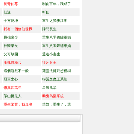
長青仙尊
制皮百年，我成了
仙逆
斬仙
十方乾坤
重生之獨步江湖
我有一個修仙世界
陣問長生
最強棄少
重生八零錦繡軍婚
神醫棄女
重生八零錦繡軍婚
父可敵國
逍遙小書生
龍魂特種兵
狼牙兵王
這個游戲不一般
死靈法師只想種樹
冠軍之心
聯盟之魔王系統
修真四萬年
星戰風暴
茅山捉鬼人
助鬼為樂系統
重生鑒寶：我真沒
華娛：重生了，還