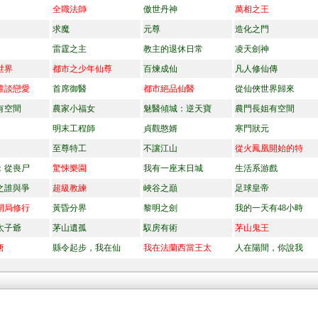
全職法師
傲世丹神
萬相之王
求魔
元尊
造化之門
雷霆之主
教主的退休日常
凌天劍神
世界
都市之少年仙尊
百煉成仙
凡人修仙傳
誰談戀愛
首席御醫
都市絕品仙醫
從仙俠世界歸來
有空間
農家小福女
魅醫傾城：逆天寶
農門長姐有空間
明末工程師
貞觀憨婿
寒門狀元
至尊特工
不讓江山
從火鳳凰開始的特
：從喪尸
驚悚樂園
我有一座末日城
生活系游戲
之誰與爭
超級教練
峽谷之巔
足球皇帝
開局修行
黃昏分界
黎明之劍
我的一天有48小時
太子爺
茅山遺孤
馭房有術
茅山鬼王
唐
縣令起步，我在仙
我在法蘭西當王太
人在陽間，你說我