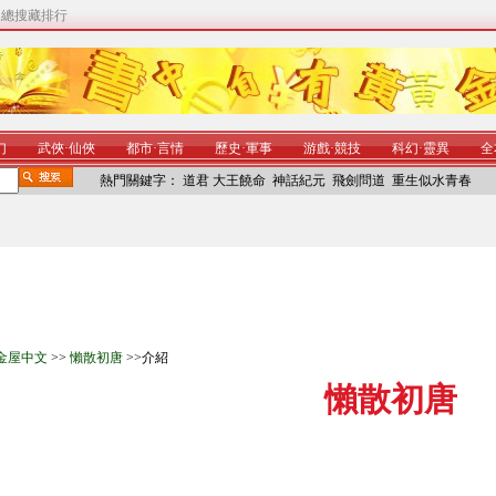
|
總搜藏排行
幻
武俠
·
仙俠
都市
·
言情
歷史
·
軍事
游戲
·
競技
科幻
·
靈異
全
熱門關鍵字：
道君
大王饒命
神話紀元
飛劍問道
重生似水青春
金屋中文
>>
懶散初唐
>>介紹
懶散初唐