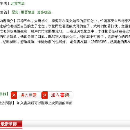
作 者】
北冥老魚
標 簽】
歷史
|
兩晉隋唐
|
更多標簽
...
內容簡介】武德五年，大唐初立，李淵呆在美女如云的后宮之中，忙著享受自己得來
建成忙著穩固自己的太子之位，李世民忙著覬覦大哥的位子，武將們忙著打仗，文臣
忙著與胡商做生意，農戶們忙著開墾荒地…… 在這片繁忙之中，李休抱著墓碑在長安
的初唐氣象，他卻是嘆了口氣，既然別人都這么忙，那他就不打攪了，還是安心的過
，想吃就吃，想睡就睡，懶懶散散的也挺好。 老魚書友群：256566395，感興趣的書
目錄】
上次閱讀】 加入書架后可以顯示上次閱讀的章節
最新章節