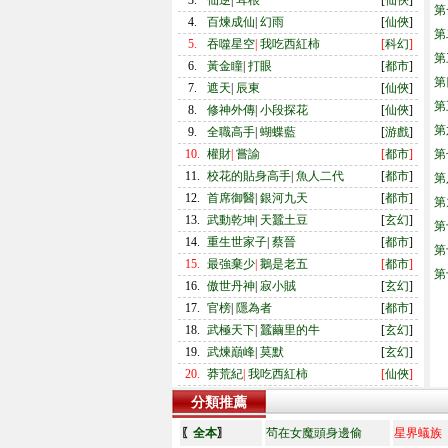
3.
仙逆
|
耳根
[
仙俠
]
第
4.
百煉成仙
|
幻雨
[
仙俠
]
第
5.
吞噬星空
|
我吃西紅柿
[
科幻
]
第
6.
黃金瞳
|
打眼
[
都市
]
第
7.
遮天
|
辰東
[
仙俠
]
第
8.
修神外傳
|
小段探花
[
仙俠
]
第
9.
全職高手
|
蝴蝶藍
[
游戲
]
10.
權財
|
嘗諭
[
都市
]
第
11.
校花的貼身高手
|
魚人二代
[
都市
]
第
12.
首席御醫
|
銀河九天
[
都市
]
第
13.
武動乾坤
|
天蠶土豆
[
玄幻
]
第
14.
重生世家子
|
蔡晉
[
都市
]
第
15.
最強棄少
|
鵝是老五
[
都市
]
第
16.
傲世丹神
|
寂小賊
[
玄幻
]
17.
官榜
|
隱為者
[
都市
]
18.
武極天下
|
蠶繭里的牛
[
玄幻
]
19.
武煉巔峰
|
莫默
[
玄幻
]
20.
莽荒紀
|
我吃西紅柿
[
仙俠
]
分類推薦
〖
全本
〗
茍在女魔頭身邊偷
星界蟻族