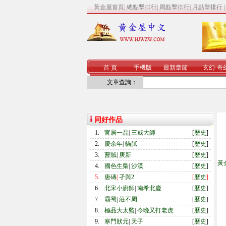
黃金屋首頁
|
總點擊排行
|
周點擊排行
|
月點擊排行
首 頁
手機版
最新章節
玄幻
·
奇
文章查詢：
同好作品
1.
官居一品
|
三戒大師
[
歷史
]
2.
慶余年
|
貓膩
[
歷史
]
3.
曹賊
|
庚新
[
歷史
]
黃
4.
國色生梟
|
沙漠
[
歷史
]
5.
唐磚
|
孑與2
[
歷史
]
6.
北宋小廚師
|
南希北慶
[
歷史
]
7.
霸蜀
|
莊不周
[
歷史
]
8.
極品大太監
|
今晚又打老虎
[
歷史
]
9.
寒門狀元
|
天子
[
歷史
]