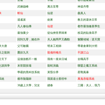
圣墟
帝霸
都市超級醫仙
武煉巔峰
萬古至尊
神道丹尊
訣
斬仙
仙逆
蠱真人
逍遙派
劍來
教主的退休日常
凡人修仙傳
仙逆
都市最強修真學生
最強棄少
從仙俠世界歸來
校花的貼身高手
回到九零，她在外
夫人她馬甲又轟動
魅醫傾城：逆天寶
來大唐
父可敵國
明末工程師
帶著倉庫到大明
兵之龍刺
鷹掠九天
龍魂特種兵
不讓江山
行天下
這個游戲不一般
我有一座末日城
全職高手
之誰與爭
末世競技場
龍蛇演義
聯盟之魔王系統
學霸的黑科技系統
黃昏分界
星戰風暴
系統
都市陰陽師
我當道士那些年
萬鬼吞噬系統
38歲上大學，兒女
續春
三國：夫人，我乃