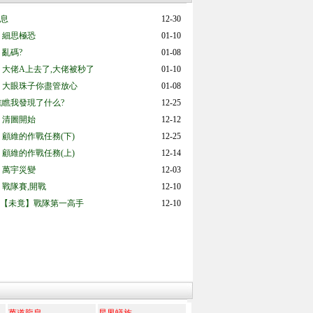
息
12-30
 細思極恐
01-10
 亂碼?
01-08
 大佬A上去了,大佬被秒了
01-10
 大眼珠子你盡管放心
01-08
瞧瞧我發現了什么?
12-25
 清圖開始
12-12
 顧維的作戰任務(下)
12-25
 顧維的作戰任務(上)
12-14
 萬宇災變
12-03
 戰隊賽,開戰
12-10
【未竟】戰隊第一高手
12-10