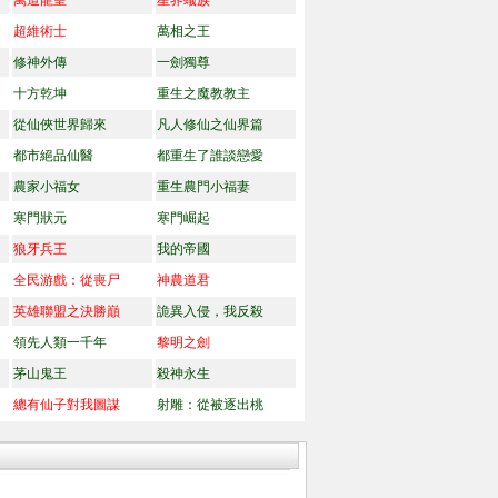
萬道龍皇
星界蟻族
超維術士
萬相之王
修神外傳
一劍獨尊
十方乾坤
重生之魔教教主
從仙俠世界歸來
凡人修仙之仙界篇
都市絕品仙醫
都重生了誰談戀愛
農家小福女
重生農門小福妻
寒門狀元
寒門崛起
狼牙兵王
我的帝國
全民游戲：從喪尸
神農道君
英雄聯盟之決勝巔
詭異入侵，我反殺
領先人類一千年
黎明之劍
茅山鬼王
殺神永生
總有仙子對我圖謀
射雕：從被逐出桃