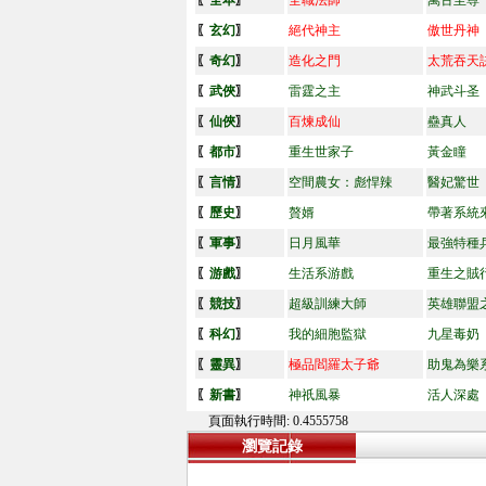
〖
全本
〗
全職法師
萬古至尊
〖
玄幻
〗
絕代神主
傲世丹神
〖
奇幻
〗
造化之門
太荒吞天
〖
武俠
〗
雷霆之主
神武斗圣
〖
仙俠
〗
百煉成仙
蠱真人
〖
都市
〗
重生世家子
黃金瞳
〖
言情
〗
空間農女：彪悍辣
醫妃驚世
〖
歷史
〗
贅婿
帶著系統
〖
軍事
〗
日月風華
最強特種
〖
游戲
〗
生活系游戲
重生之賊
〖
競技
〗
超級訓練大師
英雄聯盟
〖
科幻
〗
我的細胞監獄
九星毒奶
〖
靈異
〗
極品閻羅太子爺
助鬼為樂
〖
新書
〗
神祇風暴
活人深處
頁面執行時間: 0.4555758
瀏覽記錄