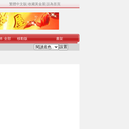
繁體中文版
|
收藏黃金屋
|
設為首頁
本
·
全部
移動版
書架