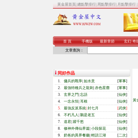
黃金屋首頁
|
總點擊排行
|
周點擊排行
|
月點擊排行
首 頁
手機版
最新章節
玄幻
·
奇
文章查詢：
同好作品
1.
傭兵的戰爭
|
如水意
[
軍事
]
2.
最強特種兵之龍刺
|
赤色星塵
[
軍事
]
3.
玄界之門
|
忘語
[
仙俠
]
黃
4.
一念永恒
|
耳根
[
仙俠
]
5.
最強反派系統
|
封七月
[
武俠
]
6.
不朽凡人
|
鵝是老五
[
仙俠
]
7.
道君
|
躍千愁
[
仙俠
]
8.
修神外傳仙界篇
|
小段探花
[
仙俠
]
9.
奶爸的異界餐廳
|
輕語江湖
[
二次
]