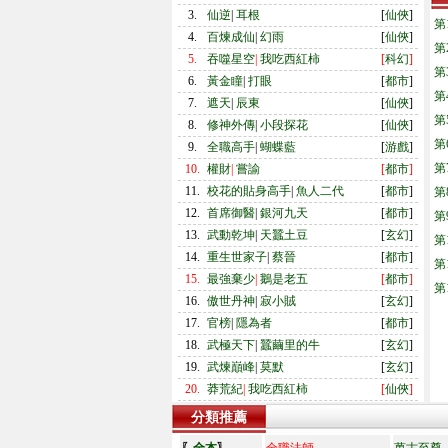
3.
仙逆
|
耳根
[
仙俠
]
第
4.
百煉成仙
|
幻雨
[
仙俠
]
第
5.
吞噬星空
|
我吃西紅柿
[
科幻
]
第
6.
黃金瞳
|
打眼
[
都市
]
第
7.
遮天
|
辰東
[
仙俠
]
第
8.
修神外傳
|
小段探花
[
仙俠
]
第
9.
全職高手
|
蝴蝶藍
[
游戲
]
第
10.
權財
|
嘗諭
[
都市
]
11.
校花的貼身高手
|
魚人二代
[
都市
]
第
12.
首席御醫
|
銀河九天
[
都市
]
第
13.
武動乾坤
|
天蠶土豆
[
玄幻
]
第
14.
重生世家子
|
蔡晉
[
都市
]
第
15.
最強棄少
|
鵝是老五
[
都市
]
第
16.
傲世丹神
|
寂小賊
[
玄幻
]
17.
官榜
|
隱為者
[
都市
]
18.
武極天下
|
蠶繭里的牛
[
玄幻
]
19.
武煉巔峰
|
莫默
[
玄幻
]
20.
莽荒紀
|
我吃西紅柿
[
仙俠
]
分類推薦