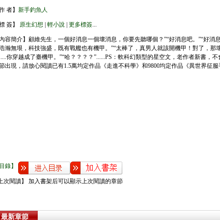
作 者】
新手釣魚人
標 簽】
原生幻想
|
輕小說
|
更多標簽
...
內容簡介】顧維先生，一個好消息一個壞消息，你要先聽哪個？”“好消息吧。”“好消
浩瀚無垠，科技強盛，既有戰艦也有機甲。”“太棒了，真男人就該開機甲！對了，那壞
.....你穿越成了臺機甲。”“哈？？？？”......PS：軟科幻類型的星空文，老作者新書
節出現，請放心閱讀已有1.5萬均定作品《走進不科學》和9800均定作品《異世界征
目錄】
上次閱讀】 加入書架后可以顯示上次閱讀的章節
最新章節