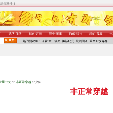
|
總搜藏排行
幻
武俠
·
仙俠
都市
·
言情
歷史
·
軍事
游戲
·
競技
科幻
·
靈異
全
熱門關鍵字：
道君
大王饒命
神話紀元
飛劍問道
重生似水青春
金屋中文
>>
非正常穿越
>>介紹
非正常穿越