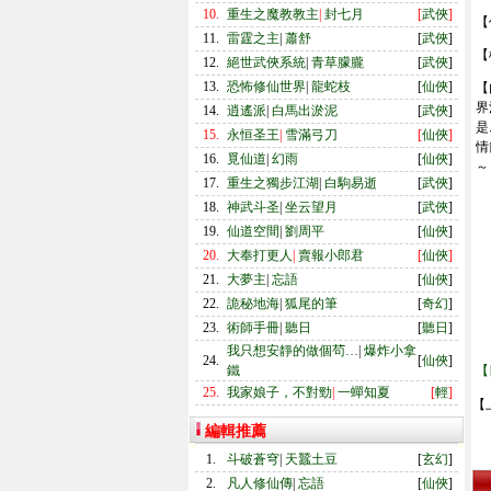
10.
重生之魔教教主
|
封七月
[
武俠
]
【
11.
雷霆之主
|
蕭舒
[
武俠
]
【
12.
絕世武俠系統
|
青草朦朧
[
武俠
]
13.
恐怖修仙世界
|
龍蛇枝
[
仙俠
]
【
界
14.
逍遙派
|
白馬出淤泥
[
武俠
]
是
15.
永恒圣王
|
雪滿弓刀
[
仙俠
]
情
16.
覓仙道
|
幻雨
[
仙俠
]
～
17.
重生之獨步江湖
|
白駒易逝
[
武俠
]
18.
神武斗圣
|
坐云望月
[
武俠
]
19.
仙道空間
|
劉周平
[
仙俠
]
20.
大奉打更人
|
賣報小郎君
[
仙俠
]
21.
大夢主
|
忘語
[
仙俠
]
22.
詭秘地海
|
狐尾的筆
[
奇幻
]
23.
術師手冊
|
聽日
[
聽日
]
我只想安靜的做個茍…
|
爆炸小拿
24.
[
仙俠
]
鐵
【
25.
我家娘子，不對勁
|
一蟬知夏
[
輕
]
【
編輯推薦
1.
斗破蒼穹
|
天蠶土豆
[
玄幻
]
2.
凡人修仙傳
|
忘語
[
仙俠
]