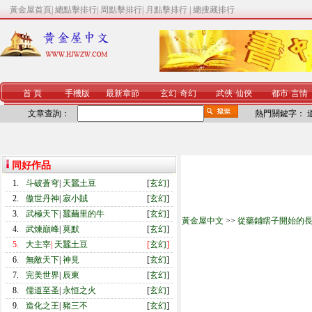
黃金屋首頁
|
總點擊排行
|
周點擊排行
|
月點擊排行
|
總搜藏排行
首 頁
手機版
最新章節
玄幻
·
奇幻
武俠
·
仙俠
都市
·
言情
文章查詢：
熱門關鍵字：
同好作品
1.
斗破蒼穹
|
天蠶土豆
[
玄幻
]
2.
傲世丹神
|
寂小賊
[
玄幻
]
3.
武極天下
|
蠶繭里的牛
[
玄幻
]
黃金屋中文
>>
從藥鋪瞎子開始的
4.
武煉巔峰
|
莫默
[
玄幻
]
5.
大主宰
|
天蠶土豆
[
玄幻
]
6.
無敵天下
|
神見
[
玄幻
]
7.
完美世界
|
辰東
[
玄幻
]
8.
儒道至圣
|
永恒之火
[
玄幻
]
9.
造化之王
|
豬三不
[
玄幻
]