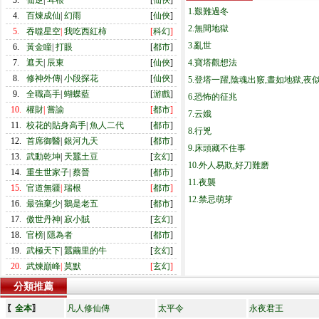
3.
仙逆
|
耳根
[
仙俠
]
1.艱難過冬
4.
百煉成仙
|
幻雨
[
仙俠
]
2.無間地獄
5.
吞噬星空
|
我吃西紅柿
[
科幻
]
3.亂世
6.
黃金瞳
|
打眼
[
都市
]
7.
遮天
|
辰東
[
仙俠
]
4.寶塔觀想法
8.
修神外傳
|
小段探花
[
仙俠
]
5.登塔一躍,陰魂出竅,晝如地獄,夜
9.
全職高手
|
蝴蝶藍
[
游戲
]
6.恐怖的征兆
10.
權財
|
嘗諭
[
都市
]
7.云娥
11.
校花的貼身高手
|
魚人二代
[
都市
]
8.行兇
12.
首席御醫
|
銀河九天
[
都市
]
9.床頭藏不住事
13.
武動乾坤
|
天蠶土豆
[
玄幻
]
10.外人易欺,好刀難磨
14.
重生世家子
|
蔡晉
[
都市
]
11.夜襲
15.
官道無疆
|
瑞根
[
都市
]
12.禁忌萌芽
16.
最強棄少
|
鵝是老五
[
都市
]
17.
傲世丹神
|
寂小賊
[
玄幻
]
18.
官榜
|
隱為者
[
都市
]
19.
武極天下
|
蠶繭里的牛
[
玄幻
]
20.
武煉巔峰
|
莫默
[
玄幻
]
分類推薦
〖
全本
〗
凡人修仙傳
太平令
永夜君王