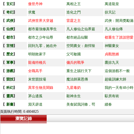
〖
玄幻
〗
傲世丹神
萬相之王
萬道龍皇
〖
奇幻
〗
求魔
造化之門
掠天記
〖
武俠
〗
武俠世界大穿越
雷霆之主
武俠：開局獎勵滿
〖
仙俠
〗
都市最強修真學生
凡人修仙之仙界篇
凡人修仙傳
〖
都市
〗
都市之少年仙尊
都市絕品仙醫
都重生了誰談戀愛
〖
言情
〗
回到九零，她在外
空間農女：彪悍辣
神醫棄女
〖
歷史
〗
明朝敗家子
父可敵國
貞觀憨婿
〖
軍事
〗
龍魂特種兵
傭兵的戰爭
鷹掠九天
〖
游戲
〗
全職高手
重生之賊行天下
這個游戲不一般
〖
競技
〗
末世競技場
魔法師萊恩傳
超級訓練大師
〖
科幻
〗
異常生物見聞錄
九星毒奶
我的一天有48小時
〖
靈異
〗
茅山遺孤
殺神永生
馭房有術
〖
新書
〗
淵天辟道
美食賦我詞條，茍
續春
頁面執行時間: 0.4804825
瀏覽記錄