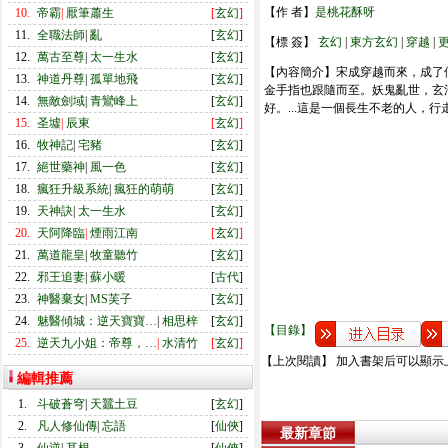
【作 者】
是桃花酥呀
10.
帝霸
|
厭筆蕭生
[
玄幻
]
11.
全職法師
|
亂
[
玄幻
]
【標 簽】
玄幻
|
東方玄幻
|
穿越
|
12.
萬古至尊
|
太一生水
[
玄幻
]
【內容簡介】宋成穿越而來，成了
13.
神道丹尊
|
孤單地飛
[
玄幻
]
金手指也跟隨而至。妖鬼亂世，玄
14.
無敵劍域
|
青鸞峰上
[
玄幻
]
好。...這是一個長生不老的人，
15.
圣墟
|
辰東
[
玄幻
]
16.
牧神記
|
宅豬
[
玄幻
]
17.
絕世藥神
|
風一色
[
玄幻
]
18.
瘋狂升級系統
|
瘋狂的萌萌
[
玄幻
]
19.
天神訣
|
太一生水
[
玄幻
]
20.
天阿降臨
|
煙雨江南
[
玄幻
]
21.
萬道龍皇
|
牧童聽竹
[
玄幻
]
22.
邪王追妻
|
蘇小暖
[
古代
]
23.
神醫棄女
|
MS芙子
[
玄幻
]
24.
魅醫傾城：逆天寶寶…
|
相思梓
[
玄幻
]
【目錄】
25.
逆天九小姐：帝尊，…
|
水清竹
[
玄幻
]
【上次閱讀】 加入書架后可以顯示
編輯推薦
1.
斗破蒼穹
|
天蠶土豆
[
玄幻
]
2.
凡人修仙傳
|
忘語
[
仙俠
]
最新章節