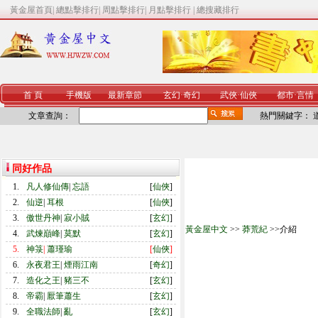
黃金屋首頁
|
總點擊排行
|
周點擊排行
|
月點擊排行
|
總搜藏排行
首 頁
手機版
最新章節
玄幻
·
奇幻
武俠
·
仙俠
都市
·
言情
文章查詢：
熱門關鍵字：
同好作品
1.
凡人修仙傳
|
忘語
[
仙俠
]
2.
仙逆
|
耳根
[
仙俠
]
3.
傲世丹神
|
寂小賊
[
玄幻
]
黃金屋中文
>>
莽荒紀
>>介紹
4.
武煉巔峰
|
莫默
[
玄幻
]
5.
神箓
|
蕭瑾瑜
[
仙俠
]
6.
永夜君王
|
煙雨江南
[
奇幻
]
7.
造化之王
|
豬三不
[
玄幻
]
8.
帝霸
|
厭筆蕭生
[
玄幻
]
9.
全職法師
|
亂
[
玄幻
]