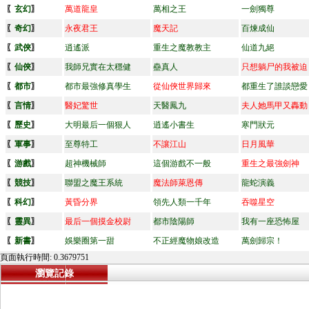
〖
玄幻
〗
萬道龍皇
萬相之王
一劍獨尊
〖
奇幻
〗
永夜君王
魔天記
百煉成仙
〖
武俠
〗
逍遙派
重生之魔教教主
仙道九絕
〖
仙俠
〗
我師兄實在太穩健
蠱真人
只想躺尸的我被迫
〖
都市
〗
都市最強修真學生
從仙俠世界歸來
都重生了誰談戀愛
〖
言情
〗
醫妃驚世
天醫鳳九
夫人她馬甲又轟動
〖
歷史
〗
大明最后一個狠人
逍遙小書生
寒門狀元
〖
軍事
〗
至尊特工
不讓江山
日月風華
〖
游戲
〗
超神機械師
這個游戲不一般
重生之最強劍神
〖
競技
〗
聯盟之魔王系統
魔法師萊恩傳
龍蛇演義
〖
科幻
〗
黃昏分界
領先人類一千年
吞噬星空
〖
靈異
〗
最后一個摸金校尉
都市陰陽師
我有一座恐怖屋
〖
新書
〗
娛樂圈第一甜
不正經魔物娘改造
萬劍歸宗！
頁面執行時間: 0.3679751
瀏覽記錄