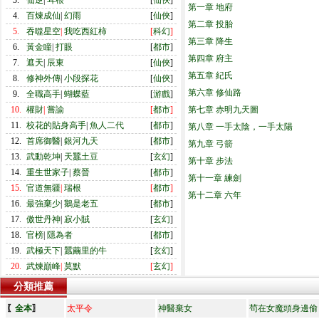
3.
仙逆
|
耳根
[
仙俠
]
第一章 地府
4.
百煉成仙
|
幻雨
[
仙俠
]
第二章 投胎
5.
吞噬星空
|
我吃西紅柿
[
科幻
]
第三章 降生
6.
黃金瞳
|
打眼
[
都市
]
第四章 府主
7.
遮天
|
辰東
[
仙俠
]
第五章 紀氏
8.
修神外傳
|
小段探花
[
仙俠
]
第六章 修仙路
9.
全職高手
|
蝴蝶藍
[
游戲
]
10.
權財
|
嘗諭
[
都市
]
第七章 赤明九天圖
11.
校花的貼身高手
|
魚人二代
[
都市
]
第八章 一手太陰，一手太陽
12.
首席御醫
|
銀河九天
[
都市
]
第九章 弓箭
13.
武動乾坤
|
天蠶土豆
[
玄幻
]
第十章 步法
14.
重生世家子
|
蔡晉
[
都市
]
第十一章 練劍
15.
官道無疆
|
瑞根
[
都市
]
第十二章 六年
16.
最強棄少
|
鵝是老五
[
都市
]
17.
傲世丹神
|
寂小賊
[
玄幻
]
18.
官榜
|
隱為者
[
都市
]
19.
武極天下
|
蠶繭里的牛
[
玄幻
]
20.
武煉巔峰
|
莫默
[
玄幻
]
分類推薦
〖
全本
〗
太平令
神醫棄女
茍在女魔頭身邊偷