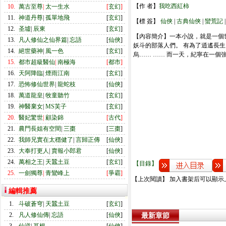
【作 者】
我吃西紅柿
10.
萬古至尊
|
太一生水
[
玄幻
]
11.
神道丹尊
|
孤單地飛
[
玄幻
]
【標 簽】
仙俠
|
古典仙俠
|
蠻荒記
12.
圣墟
|
辰東
[
玄幻
]
【內容簡介】一本小說，就是一個
13.
凡人修仙之仙界篇
|
忘語
[
仙俠
]
妖斗的部落人們。 有為了逍遙長生
14.
絕世藥神
|
風一色
[
玄幻
]
烏…… …… 而一天，紀寧在一個
15.
都市超級醫仙
|
南極海
[
都市
]
16.
天阿降臨
|
煙雨江南
[
玄幻
]
17.
恐怖修仙世界
|
龍蛇枝
[
仙俠
]
18.
萬道龍皇
|
牧童聽竹
[
玄幻
]
19.
神醫棄女
|
MS芙子
[
玄幻
]
20.
醫妃驚世
|
顧染錦
[
古代
]
21.
農門長姐有空間
|
三棗
[
三棗
]
22.
我師兄實在太穩健了
|
言歸正傳
[
仙俠
]
23.
大奉打更人
|
賣報小郎君
[
仙俠
]
24.
萬相之王
|
天蠶土豆
[
玄幻
]
【目錄】
25.
一劍獨尊
|
青鸞峰上
[
爭霸
]
【上次閱讀】 加入書架后可以顯示
編輯推薦
1.
斗破蒼穹
|
天蠶土豆
[
玄幻
]
2.
凡人修仙傳
|
忘語
[
仙俠
]
最新章節