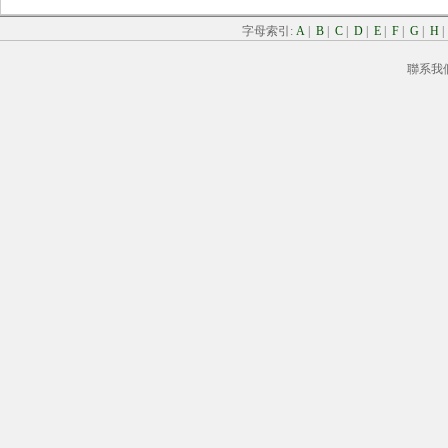
字母索引:
A
|
B
|
C
|
D
|
E
|
F
|
G
|
H
聯系我