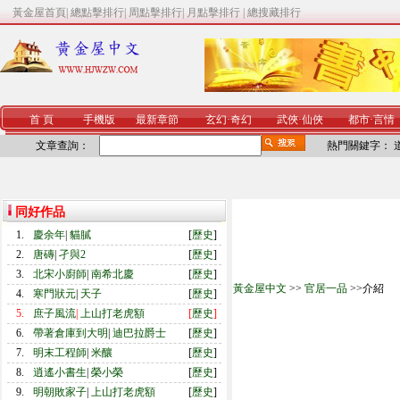
黃金屋首頁
|
總點擊排行
|
周點擊排行
|
月點擊排行
|
總搜藏排行
首 頁
手機版
最新章節
玄幻
·
奇幻
武俠
·
仙俠
都市
·
言情
文章查詢：
熱門關鍵字：
同好作品
1.
慶余年
|
貓膩
[
歷史
]
2.
唐磚
|
孑與2
[
歷史
]
3.
北宋小廚師
|
南希北慶
[
歷史
]
黃金屋中文
>>
官居一品
>>介紹
4.
寒門狀元
|
天子
[
歷史
]
5.
庶子風流
|
上山打老虎額
[
歷史
]
6.
帶著倉庫到大明
|
迪巴拉爵士
[
歷史
]
7.
明末工程師
|
米釀
[
歷史
]
8.
逍遙小書生
|
榮小榮
[
歷史
]
9.
明朝敗家子
|
上山打老虎額
[
歷史
]