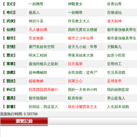
〖
玄幻
〗
一劍獨尊
神醫棄女
長青仙尊
〖
奇幻
〗
蠱真人
一劍獨尊
百煉成仙
〖
武俠
〗
神武斗圣
拜見教主大人
凌天劍神
〖
仙俠
〗
凡人修仙傳
我師兄實在太穩健
都市最強修真學生
〖
都市
〗
官道無疆
都市之少年仙尊
都市最強修真學生
〖
言情
〗
農門長姐有空間
逆天九小姐：帝尊
天醫鳳九
〖
歷史
〗
明末工程師
帶著系統來大唐
如意小郎君
〖
軍事
〗
最強特種兵之龍刺
日月風華
至尊特工
〖
游戲
〗
超神機械師
全民游戲：從喪尸
生活系游戲
〖
競技
〗
超級教練
冠軍之心
足球皇帝
〖
科幻
〗
招黑體質開局修行
我的一天有48小時
我的細胞監獄
〖
靈異
〗
都市陰陽師
馭房有術
茅山捉鬼人
〖
新書
〗
別胡說，我這是人
我在法蘭西當王太
人生副本游戲
頁面執行時間: 0.593766
瀏覽記錄