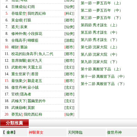
3.
仙逆
|
耳根
[
仙俠
]
第一節 一夢五百年 （上）
4.
百煉成仙
|
幻雨
[
仙俠
]
第二節 一夢五百年 （中）
5.
吞噬星空
|
我吃西紅柿
[
科幻
]
第三節 一夢五百年 （下）
6.
黃金瞳
|
打眼
[
都市
]
第四節 秀才謀生 （上）
7.
遮天
|
辰東
[
仙俠
]
第五節 秀才謀生 （中）
8.
修神外傳
|
小段探花
[
仙俠
]
第六節 秀才謀生 （下）
9.
全職高手
|
蝴蝶藍
[
游戲
]
10.
權財
|
嘗諭
[
都市
]
第七節 沈家大院 （上）
11.
校花的貼身高手
|
魚人二代
[
都市
]
第八節 沈家大院 （中）
12.
首席御醫
|
銀河九天
[
都市
]
第九節 沈家大院 （下）
13.
武動乾坤
|
天蠶土豆
[
玄幻
]
第十節 萬般皆下品 （上）
14.
重生世家子
|
蔡晉
[
都市
]
第十一節 萬般皆下品 （中）
15.
最強棄少
|
鵝是老五
[
都市
]
第十二節 萬般皆下品 （下）
16.
傲世丹神
|
寂小賊
[
玄幻
]
17.
官榜
|
隱為者
[
都市
]
18.
武極天下
|
蠶繭里的牛
[
玄幻
]
19.
武煉巔峰
|
莫默
[
玄幻
]
20.
莽荒紀
|
我吃西紅柿
[
仙俠
]
分類推薦
〖
全本
〗
神醫棄女
天阿降臨
傲世丹神