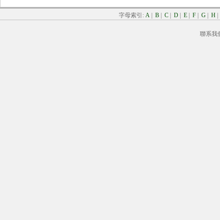
字母索引:
A
|
B
|
C
|
D
|
E
|
F
|
G
|
H
聯系我