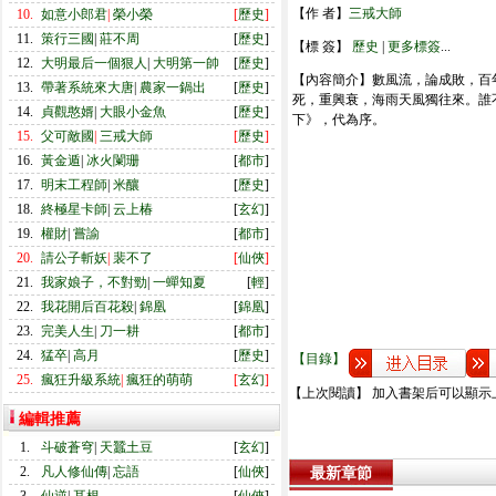
【作 者】
三戒大師
10.
如意小郎君
|
榮小榮
[
歷史
]
11.
策行三國
|
莊不周
[
歷史
]
【標 簽】
歷史
|
更多標簽
...
12.
大明最后一個狠人
|
大明第一帥
[
歷史
]
【內容簡介】數風流，論成敗，百
13.
帶著系統來大唐
|
農家一鍋出
[
歷史
]
死，重興衰，海雨天風獨往來。誰
14.
貞觀憨婿
|
大眼小金魚
[
歷史
]
下》，代為序。
15.
父可敵國
|
三戒大師
[
歷史
]
16.
黃金遁
|
冰火闌珊
[
都市
]
17.
明末工程師
|
米釀
[
歷史
]
18.
終極星卡師
|
云上椿
[
玄幻
]
19.
權財
|
嘗諭
[
都市
]
20.
請公子斬妖
|
裴不了
[
仙俠
]
21.
我家娘子，不對勁
|
一蟬知夏
[
輕
]
22.
我花開后百花殺
|
錦凰
[
錦凰
]
23.
完美人生
|
刀一耕
[
都市
]
24.
猛卒
|
高月
[
歷史
]
【目錄】
25.
瘋狂升級系統
|
瘋狂的萌萌
[
玄幻
]
【上次閱讀】 加入書架后可以顯示
編輯推薦
1.
斗破蒼穹
|
天蠶土豆
[
玄幻
]
2.
凡人修仙傳
|
忘語
[
仙俠
]
最新章節