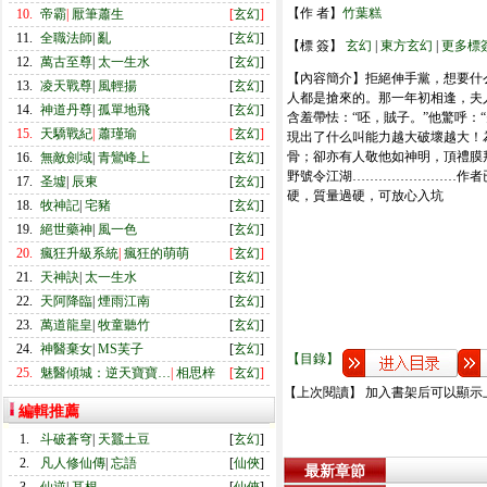
【作 者】
竹葉糕
10.
帝霸
|
厭筆蕭生
[
玄幻
]
11.
全職法師
|
亂
[
玄幻
]
【標 簽】
玄幻
|
東方玄幻
|
更多標
12.
萬古至尊
|
太一生水
[
玄幻
]
【內容簡介】拒絕伸手黨，想要什
13.
凌天戰尊
|
風輕揚
[
玄幻
]
人都是搶來的。那一年初相逢，夫人
14.
神道丹尊
|
孤單地飛
[
玄幻
]
含羞帶怯：“呸，賊子。”他驚呼：
15.
天驕戰紀
|
蕭瑾瑜
[
玄幻
]
現出了什么叫能力越大破壞越大！
骨；卻亦有人敬他如神明，頂禮膜
16.
無敵劍域
|
青鸞峰上
[
玄幻
]
野號令江湖……………………作者
17.
圣墟
|
辰東
[
玄幻
]
硬，質量過硬，可放心入坑
18.
牧神記
|
宅豬
[
玄幻
]
19.
絕世藥神
|
風一色
[
玄幻
]
20.
瘋狂升級系統
|
瘋狂的萌萌
[
玄幻
]
21.
天神訣
|
太一生水
[
玄幻
]
22.
天阿降臨
|
煙雨江南
[
玄幻
]
23.
萬道龍皇
|
牧童聽竹
[
玄幻
]
24.
神醫棄女
|
MS芙子
[
玄幻
]
【目錄】
25.
魅醫傾城：逆天寶寶…
|
相思梓
[
玄幻
]
【上次閱讀】 加入書架后可以顯示
編輯推薦
1.
斗破蒼穹
|
天蠶土豆
[
玄幻
]
2.
凡人修仙傳
|
忘語
[
仙俠
]
最新章節