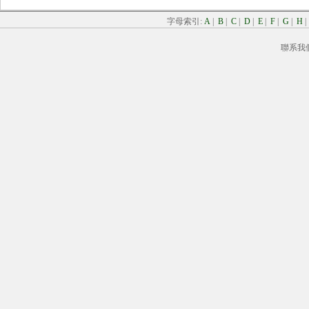
字母索引:
A
|
B
|
C
|
D
|
E
|
F
|
G
|
H
聯系我