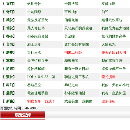
〖
玄幻
〗
傲世丹神
全職法師
巫師血脈
〖
奇幻
〗
一劍獨尊
百煉成仙
仙逆
〖
武俠
〗
最強反派系統
仙道九絕
絕世武俠系統
〖
仙俠
〗
凡人修仙傳
只想躺尸的我被迫
我師兄實在太穩健
〖
都市
〗
都市絕品仙醫
黃金瞳
校花的貼身高手
〖
言情
〗
邪王追妻
農門長姐有空間
天醫鳳九
〖
歷史
〗
策行三國
明末工程師
帶著倉庫到大明
〖
軍事
〗
最強特種兵王
秘戰無聲
我的軍閥生涯
〖
游戲
〗
超神機械師
我有一座末日城
這個游戲不一般
〖
競技
〗
LOL：重生S3，調
聯盟之魔王系統
龍蛇演義
〖
科幻
〗
吞噬星空
黎明之劍
我的一天有48小時
〖
靈異
〗
電鋸使用手冊
都市陰陽仙醫
我有一座恐怖屋
〖
新書
〗
制皮百年，我成了
武道長生，我的修
噩夢使徒
頁面執行時間: 0.4684906
瀏覽記錄