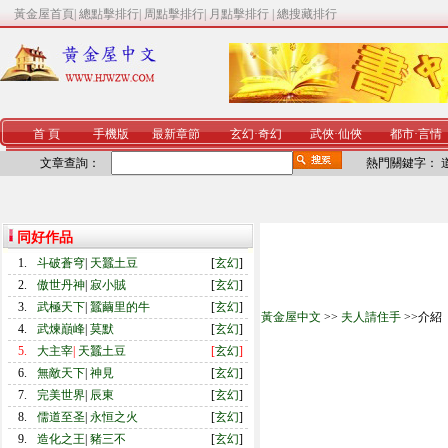
黃金屋首頁
|
總點擊排行
|
周點擊排行
|
月點擊排行
|
總搜藏排行
首 頁
手機版
最新章節
玄幻
·
奇幻
武俠
·
仙俠
都市
·
言情
文章查詢：
熱門關鍵字：
同好作品
1.
斗破蒼穹
|
天蠶土豆
[
玄幻
]
2.
傲世丹神
|
寂小賊
[
玄幻
]
3.
武極天下
|
蠶繭里的牛
[
玄幻
]
黃金屋中文
>>
夫人請住手
>>介紹
4.
武煉巔峰
|
莫默
[
玄幻
]
5.
大主宰
|
天蠶土豆
[
玄幻
]
6.
無敵天下
|
神見
[
玄幻
]
7.
完美世界
|
辰東
[
玄幻
]
8.
儒道至圣
|
永恒之火
[
玄幻
]
9.
造化之王
|
豬三不
[
玄幻
]