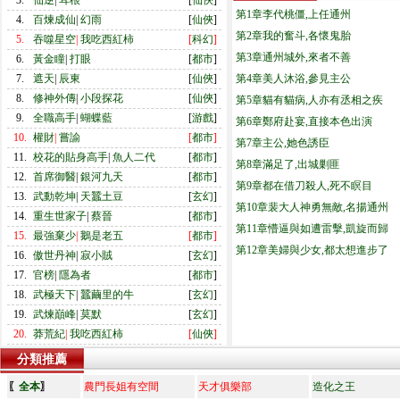
3.
仙逆
|
耳根
[
仙俠
]
第1章李代桃僵,上任通州
4.
百煉成仙
|
幻雨
[
仙俠
]
第2章我的奮斗,各懷鬼胎
5.
吞噬星空
|
我吃西紅柿
[
科幻
]
第3章通州城外,來者不善
6.
黃金瞳
|
打眼
[
都市
]
7.
遮天
|
辰東
[
仙俠
]
第4章美人沐浴,參見主公
8.
修神外傳
|
小段探花
[
仙俠
]
第5章貓有貓病,人亦有丞相之疾
9.
全職高手
|
蝴蝶藍
[
游戲
]
第6章鄭府赴宴,直接本色出演
10.
權財
|
嘗諭
[
都市
]
第7章主公,她色誘臣
11.
校花的貼身高手
|
魚人二代
[
都市
]
第8章滿足了,出城剿匪
12.
首席御醫
|
銀河九天
[
都市
]
第9章都在借刀殺人,死不瞑目
13.
武動乾坤
|
天蠶土豆
[
玄幻
]
第10章裴大人神勇無敵,名揚通州
14.
重生世家子
|
蔡晉
[
都市
]
第11章懵逼與如遭雷擊,凱旋而歸
15.
最強棄少
|
鵝是老五
[
都市
]
第12章美婦與少女,都太想進步了
16.
傲世丹神
|
寂小賊
[
玄幻
]
17.
官榜
|
隱為者
[
都市
]
18.
武極天下
|
蠶繭里的牛
[
玄幻
]
19.
武煉巔峰
|
莫默
[
玄幻
]
20.
莽荒紀
|
我吃西紅柿
[
仙俠
]
分類推薦
〖
全本
〗
農門長姐有空間
天才俱樂部
造化之王