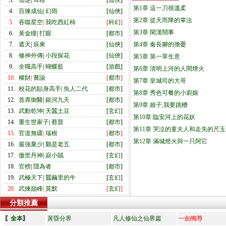
3.
仙逆
|
耳根
[
仙俠
]
第1章 這一刀很溫柔
4.
百煉成仙
|
幻雨
[
仙俠
]
第2章 從天而降的掌法
5.
吞噬星空
|
我吃西紅柿
[
科幻
]
第3章 閑漢鬧事
6.
黃金瞳
|
打眼
[
都市
]
7.
遮天
|
辰東
[
仙俠
]
第4章 秦長腳的擔憂
8.
修神外傳
|
小段探花
[
仙俠
]
第5章 第一單生意
9.
全職高手
|
蝴蝶藍
[
游戲
]
第6章 清明上河的人間煙火
10.
權財
|
嘗諭
[
都市
]
第7章 皇城司的大哥
11.
校花的貼身高手
|
魚人二代
[
都市
]
第8章 秀色可餐的小廚娘
12.
首席御醫
|
銀河九天
[
都市
]
第9章 娘子,我要跳槽
13.
武動乾坤
|
天蠶土豆
[
玄幻
]
第10章 臨安河上的花妖
14.
重生世家子
|
蔡晉
[
都市
]
第11章 哭泣的童夫人和走失的尺玉
15.
官道無疆
|
瑞根
[
都市
]
第12章 滿城燈火與一只阿它
16.
最強棄少
|
鵝是老五
[
都市
]
17.
傲世丹神
|
寂小賊
[
玄幻
]
18.
官榜
|
隱為者
[
都市
]
19.
武極天下
|
蠶繭里的牛
[
玄幻
]
20.
武煉巔峰
|
莫默
[
玄幻
]
分類推薦
〖
全本
〗
黃昏分界
凡人修仙之仙界篇
一劍獨尊