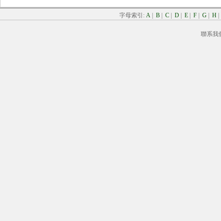
字母索引:
A
|
B
|
C
|
D
|
E
|
F
|
G
|
H
聯系我