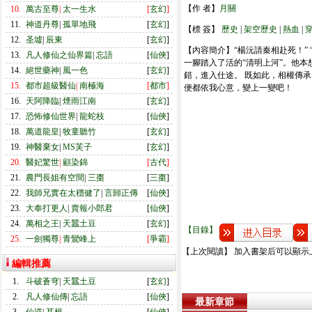
【作 者】
月關
10.
萬古至尊
|
太一生水
[
玄幻
]
11.
神道丹尊
|
孤單地飛
[
玄幻
]
【標 簽】
歷史
|
架空歷史
|
熱血
|
12.
圣墟
|
辰東
[
玄幻
]
【內容簡介】“楊沅請秦相赴死！” 
13.
凡人修仙之仙界篇
|
忘語
[
仙俠
]
一腳踏入了活的“清明上河”。他本
14.
絕世藥神
|
風一色
[
玄幻
]
錯，進入仕途。 既如此，相權傳
15.
都市超級醫仙
|
南極海
[
都市
]
便都依我心意，變上一變吧！
16.
天阿降臨
|
煙雨江南
[
玄幻
]
17.
恐怖修仙世界
|
龍蛇枝
[
仙俠
]
18.
萬道龍皇
|
牧童聽竹
[
玄幻
]
19.
神醫棄女
|
MS芙子
[
玄幻
]
20.
醫妃驚世
|
顧染錦
[
古代
]
21.
農門長姐有空間
|
三棗
[
三棗
]
22.
我師兄實在太穩健了
|
言歸正傳
[
仙俠
]
23.
大奉打更人
|
賣報小郎君
[
仙俠
]
24.
萬相之王
|
天蠶土豆
[
玄幻
]
【目錄】
25.
一劍獨尊
|
青鸞峰上
[
爭霸
]
【上次閱讀】 加入書架后可以顯示
編輯推薦
1.
斗破蒼穹
|
天蠶土豆
[
玄幻
]
2.
凡人修仙傳
|
忘語
[
仙俠
]
最新章節