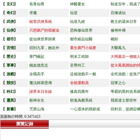
〖
玄幻
〗
長青仙尊
神醫棄女
制皮百年，我成
〖
奇幻
〗
求魔
仙逆
百煉成仙
〖
武俠
〗
絕世武俠系統
仙道九絕
教主的退休日常
〖
仙俠
〗
只想躺尸的我被迫
恐怖修仙世界
修神外傳
〖
都市
〗
從仙俠世界歸來
都市絕品仙醫
權財
〖
言情
〗
回到九零，她在外
重生農門小福妻
天醫鳳九
〖
歷史
〗
寒門崛起
明末工程師
大明最后一個狠
〖
軍事
〗
鐵血德意志
至尊特工
從火鳳凰開始的
〖
游戲
〗
全職高手
這個游戲不一般
全民游戲：從喪
〖
競技
〗
魔法師萊恩傳
全能運動員
冠軍之心
〖
科幻
〗
諸界末日在線
修真四萬年
學霸的黑科技系
〖
靈異
〗
殺神永生
助鬼為樂系統
我當道士那些年
〖
新書
〗
咒禁山海
一心退休的我卻成
回村后，從綁定
頁面執行時間: 0.3471423
瀏覽記錄