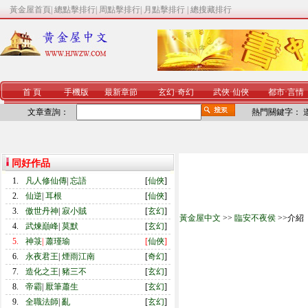
黃金屋首頁
|
總點擊排行
|
周點擊排行
|
月點擊排行
|
總搜藏排行
首 頁
手機版
最新章節
玄幻
·
奇幻
武俠
·
仙俠
都市
·
言情
文章查詢：
熱門關鍵字：
同好作品
1.
凡人修仙傳
|
忘語
[
仙俠
]
2.
仙逆
|
耳根
[
仙俠
]
3.
傲世丹神
|
寂小賊
[
玄幻
]
黃金屋中文
>>
臨安不夜侯
>>介紹
4.
武煉巔峰
|
莫默
[
玄幻
]
5.
神箓
|
蕭瑾瑜
[
仙俠
]
6.
永夜君王
|
煙雨江南
[
奇幻
]
7.
造化之王
|
豬三不
[
玄幻
]
8.
帝霸
|
厭筆蕭生
[
玄幻
]
9.
全職法師
|
亂
[
玄幻
]