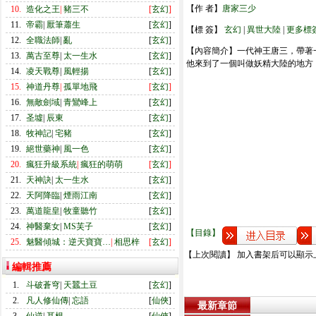
【作 者】
唐家三少
10.
造化之王
|
豬三不
[
玄幻
]
11.
帝霸
|
厭筆蕭生
[
玄幻
]
【標 簽】
玄幻
|
異世大陸
|
更多標
12.
全職法師
|
亂
[
玄幻
]
【內容簡介】一代神王唐三，帶著
13.
萬古至尊
|
太一生水
[
玄幻
]
他來到了一個叫做妖精大陸的地方
14.
凌天戰尊
|
風輕揚
[
玄幻
]
15.
神道丹尊
|
孤單地飛
[
玄幻
]
16.
無敵劍域
|
青鸞峰上
[
玄幻
]
17.
圣墟
|
辰東
[
玄幻
]
18.
牧神記
|
宅豬
[
玄幻
]
19.
絕世藥神
|
風一色
[
玄幻
]
20.
瘋狂升級系統
|
瘋狂的萌萌
[
玄幻
]
21.
天神訣
|
太一生水
[
玄幻
]
22.
天阿降臨
|
煙雨江南
[
玄幻
]
23.
萬道龍皇
|
牧童聽竹
[
玄幻
]
24.
神醫棄女
|
MS芙子
[
玄幻
]
【目錄】
25.
魅醫傾城：逆天寶寶…
|
相思梓
[
玄幻
]
【上次閱讀】 加入書架后可以顯示
編輯推薦
1.
斗破蒼穹
|
天蠶土豆
[
玄幻
]
2.
凡人修仙傳
|
忘語
[
仙俠
]
最新章節