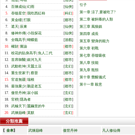
3.
仙逆
|
耳根
[
仙俠
]
引子
4.
百煉成仙
|
幻雨
[
仙俠
]
第一章 涼了,要被吃了?
5.
吞噬星空
|
我吃西紅柿
[
科幻
]
第二章 被飼養的人類
6.
黃金瞳
|
打眼
[
都市
]
7.
遮天
|
辰東
[
仙俠
]
第三章 風狼鎮
8.
修神外傳
|
小段探花
[
仙俠
]
第四章 成長
9.
全職高手
|
蝴蝶藍
[
游戲
]
第五章 變身的能力
10.
權財
|
嘗諭
[
都市
]
第六章 初戰
11.
校花的貼身高手
|
魚人二代
[
都市
]
第七章 吞噬吸收
12.
首席御醫
|
銀河九天
[
都市
]
第八章 技能
13.
武動乾坤
|
天蠶土豆
[
玄幻
]
第九章 瓶頸
14.
重生世家子
|
蔡晉
[
都市
]
第十章 覺醒儀式
15.
官道無疆
|
瑞根
[
都市
]
第十一章 殺意
16.
最強棄少
|
鵝是老五
[
都市
]
17.
傲世丹神
|
寂小賊
[
玄幻
]
18.
官榜
|
隱為者
[
都市
]
19.
武極天下
|
蠶繭里的牛
[
玄幻
]
20.
武煉巔峰
|
莫默
[
玄幻
]
分類推薦
〖
全本
〗
武煉巔峰
傲世丹神
凡人修仙傳