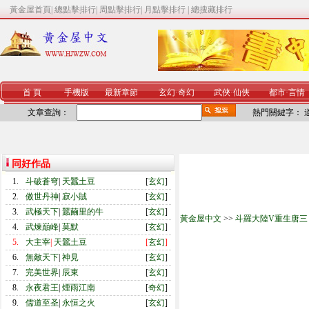
黃金屋首頁
|
總點擊排行
|
周點擊排行
|
月點擊排行
|
總搜藏排行
首 頁
手機版
最新章節
玄幻
·
奇幻
武俠
·
仙俠
都市
·
言情
文章查詢：
熱門關鍵字：
同好作品
1.
斗破蒼穹
|
天蠶土豆
[
玄幻
]
2.
傲世丹神
|
寂小賊
[
玄幻
]
3.
武極天下
|
蠶繭里的牛
[
玄幻
]
黃金屋中文
>>
斗羅大陸V重生唐三
4.
武煉巔峰
|
莫默
[
玄幻
]
5.
大主宰
|
天蠶土豆
[
玄幻
]
6.
無敵天下
|
神見
[
玄幻
]
7.
完美世界
|
辰東
[
玄幻
]
8.
永夜君王
|
煙雨江南
[
奇幻
]
9.
儒道至圣
|
永恒之火
[
玄幻
]