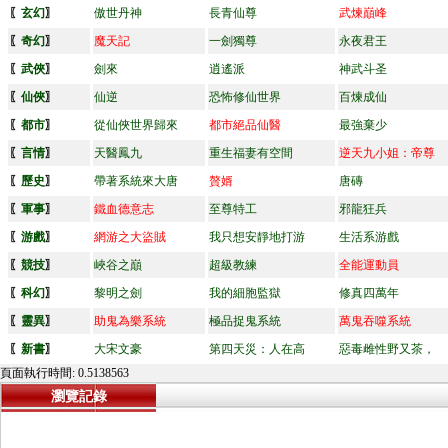
〖
玄幻
〗
傲世丹神
長青仙尊
武煉巔峰
〖
奇幻
〗
魔天記
一劍獨尊
永夜君王
〖
武俠
〗
劍來
逍遙派
神武斗圣
〖
仙俠
〗
仙逆
恐怖修仙世界
百煉成仙
〖
都市
〗
從仙俠世界歸來
都市絕品仙醫
最強棄少
〖
言情
〗
天醫鳳九
重生福妻有空間
逆天九小姐：帝尊
〖
歷史
〗
帶著系統來大唐
贅婿
唐磚
〖
軍事
〗
鐵血德意志
至尊特工
邪龍狂兵
〖
游戲
〗
網游之大盜賊
我只想安靜地打游
生活系游戲
〖
競技
〗
峽谷之巔
超級教練
全能運動員
〖
科幻
〗
黎明之劍
我的細胞監獄
修真四萬年
〖
靈異
〗
助鬼為樂系統
極品捉鬼系統
萬鬼吞噬系統
〖
新書
〗
大宋文豪
第四天災：人在高
惡毒雌性野又茶，
頁面執行時間: 0.5138563
瀏覽記錄