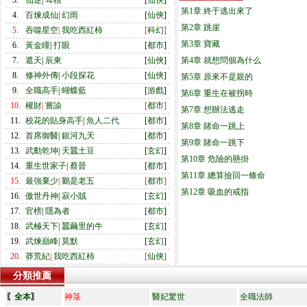
3.
仙逆
|
耳根
[
仙俠
]
第1章 終于逃出來了
4.
百煉成仙
|
幻雨
[
仙俠
]
第2章 跳崖
5.
吞噬星空
|
我吃西紅柿
[
科幻
]
第3章 寶藏
6.
黃金瞳
|
打眼
[
都市
]
7.
遮天
|
辰東
[
仙俠
]
第4章 就想問個為什么
8.
修神外傳
|
小段探花
[
仙俠
]
第5章 原來不是親的
9.
全職高手
|
蝴蝶藍
[
游戲
]
第6章 重生在被拐時
10.
權財
|
嘗諭
[
都市
]
第7章 想辦法逃走
11.
校花的貼身高手
|
魚人二代
[
都市
]
第8章 賭命一跳上
12.
首席御醫
|
銀河九天
[
都市
]
第9章 賭命一跳下
13.
武動乾坤
|
天蠶土豆
[
玄幻
]
第10章 危險的懸掛
14.
重生世家子
|
蔡晉
[
都市
]
第11章 總算撿回一條命
15.
最強棄少
|
鵝是老五
[
都市
]
第12章 吸血的戒指
16.
傲世丹神
|
寂小賊
[
玄幻
]
17.
官榜
|
隱為者
[
都市
]
18.
武極天下
|
蠶繭里的牛
[
玄幻
]
19.
武煉巔峰
|
莫默
[
玄幻
]
20.
莽荒紀
|
我吃西紅柿
[
仙俠
]
分類推薦
〖
全本
〗
神箓
醫妃驚世
全職法師