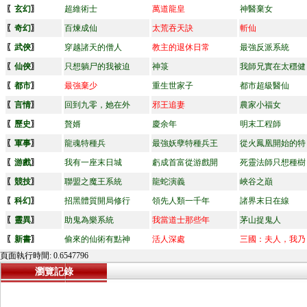
〖
玄幻
〗
超維術士
萬道龍皇
神醫棄女
〖
奇幻
〗
百煉成仙
太荒吞天訣
斬仙
〖
武俠
〗
穿越諸天的僧人
教主的退休日常
最強反派系統
〖
仙俠
〗
只想躺尸的我被迫
神箓
我師兄實在太穩健
〖
都市
〗
最強棄少
重生世家子
都市超級醫仙
〖
言情
〗
回到九零，她在外
邪王追妻
農家小福女
〖
歷史
〗
贅婿
慶余年
明末工程師
〖
軍事
〗
龍魂特種兵
最強妖孽特種兵王
從火鳳凰開始的特
〖
游戲
〗
我有一座末日城
虧成首富從游戲開
死靈法師只想種樹
〖
競技
〗
聯盟之魔王系統
龍蛇演義
峽谷之巔
〖
科幻
〗
招黑體質開局修行
領先人類一千年
諸界末日在線
〖
靈異
〗
助鬼為樂系統
我當道士那些年
茅山捉鬼人
〖
新書
〗
偷來的仙術有點神
活人深處
三國：夫人，我乃
頁面執行時間: 0.6547796
瀏覽記錄