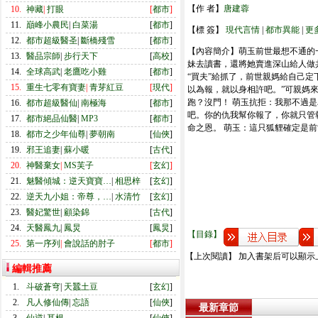
【作 者】
唐建蓉
10.
神藏
|
打眼
[
都市
]
11.
巔峰小農民
|
白菜湯
[
都市
]
【標 簽】
現代言情
|
都市異能
|
更
12.
都市超級醫圣
|
斷橋殘雪
[
都市
]
【內容簡介】萌玉前世最想不通的
13.
醫品宗師
|
步行天下
[
高校
]
妹去讀書，還將她賣進深山給人做
14.
全球高武
|
老鷹吃小雞
[
都市
]
“買夫”給抓了，前世親媽給自己
15.
重生七零有寶妻
|
青芽紅豆
[
現代
]
以為報，就以身相許吧。”可親媽來
跑？沒門！ 萌玉抗拒：我那不過
16.
都市超級醫仙
|
南極海
[
都市
]
吧。你的仇我幫你報了，你就只管
17.
都市絕品仙醫
|
MP3
[
都市
]
命之恩。 萌玉：這只狐貍確定是
18.
都市之少年仙尊
|
夢朝南
[
仙俠
]
19.
邪王追妻
|
蘇小暖
[
古代
]
20.
神醫棄女
|
MS芙子
[
玄幻
]
21.
魅醫傾城：逆天寶寶…
|
相思梓
[
玄幻
]
22.
逆天九小姐：帝尊，…
|
水清竹
[
玄幻
]
23.
醫妃驚世
|
顧染錦
[
古代
]
24.
天醫鳳九
|
鳳炅
[
鳳炅
]
【目錄】
25.
第一序列
|
會說話的肘子
[
都市
]
【上次閱讀】 加入書架后可以顯示
編輯推薦
1.
斗破蒼穹
|
天蠶土豆
[
玄幻
]
2.
凡人修仙傳
|
忘語
[
仙俠
]
最新章節