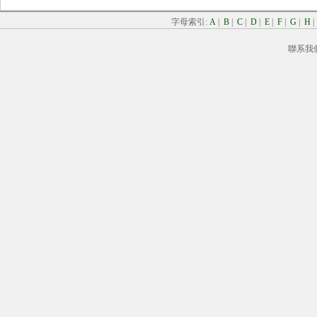
字母索引:
A
|
B
|
C
|
D
|
E
|
F
|
G
|
H
聯系我