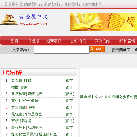
黃金屋首頁
|
總點擊排行
|
周點擊排行
|
月點擊排行
|
總搜藏排行
首 頁
手機版
最新章節
玄幻
·
奇幻
武俠
·
仙俠
都市
·
言情
文章查詢：
熱門關鍵字：
同好作品
1.
黃金瞳
|
打眼
[
都市
]
2.
權財
|
嘗諭
[
都市
]
3.
首席御醫
|
銀河九天
[
都市
]
黃金屋中文
>>
重生空間之少將仙
4.
重生世家子
|
蔡晉
[
都市
]
5.
官道無疆
|
瑞根
[
都市
]
6.
最強棄少
|
鵝是老五
[
都市
]
7.
官榜
|
隱為者
[
都市
]
8.
最強狂兵
|
烈焰滔滔
[
都市
]
9.
從仙俠世界歸來
|
發狂的妖魔
[
都市
]