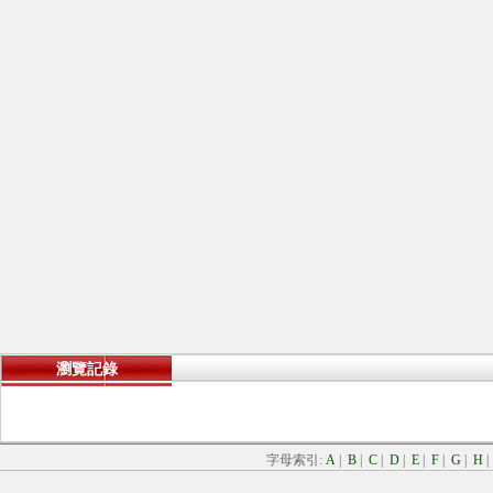
瀏覽記錄
字母索引:
A
|
B
|
C
|
D
|
E
|
F
|
G
|
H