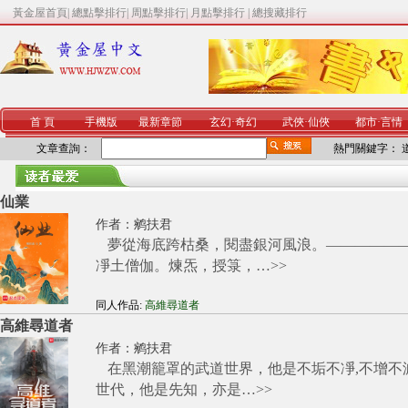
黃金屋首頁
|
總點擊排行
|
周點擊排行
|
月點擊排行
|
總搜藏排行
首 頁
手機版
最新章節
玄幻
·
奇幻
武俠
·
仙俠
都市
·
言情
文章查詢：
熱門關鍵字：
仙業
作者：
鹓扶君
夢從海底跨枯桑，閱盡銀河風浪。—————
凈土僧伽。煉炁，授箓，…
>>
同人作品:
高維尋道者
高維尋道者
作者：
鹓扶君
在黑潮籠罩的武道世界，他是不垢不凈,不增不
世代，他是先知，亦是…
>>