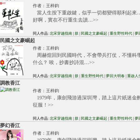
作者：
王梓鈞
當人生按下重啟鍵，似乎一切都變得順利起來
好啊，實在不行重生去讀…
>>
同人作品:
北宋穿越指南
|
朕
|
民國之文豪崛起
|
重生野性時代
|
夢
民國之文豪崛起
作者：
王梓鈞
周赫煊回到民國時代，不會帶兵打仗，不懂科
什么？ 唉，抄書抄詩混…
>>
同人作品:
北宋穿越指南
|
朕
|
重生野性時代
|
夢回大明春
|
重啟人
調教香江
作者：
王梓鈞
1979年，康劍飛游過深圳灣，踏上這片紙迷
征服！
>>
同人作品:
北宋穿越指南
|
朕
|
民國之文豪崛起
|
重生野性時代
|
夢
夢幻香江
作者：
王梓鈞