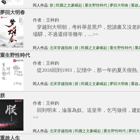
同人作品:
朕
|
民國之文豪崛起
|
重生野性時代
|
夢回大明春
|
重啟
夢回大明春
作者：
王梓鈞
穿越到大明朝，考科舉是黑戶，想讀書又沒老師
場驛，不過還得等幾年，…
>>
同人作品:
北宋穿越指南
|
朕
|
民國之文豪崛起
|
重生野性時代
|
重
重生野性時代
作者：
王梓鈞
從2018回到1993，記憶中，那一年的夏天很熱
同人作品:
北宋穿越指南
|
朕
|
民國之文豪崛起
|
夢回大明春
|
重啟
朕
作者：
王梓鈞
回到明末，淪落為奴。這皇帝，乞丐做得，建
>>
同人作品:
北宋穿越指南
|
民國之文豪崛起
|
重生野性時代
|
夢回大
重啟人生