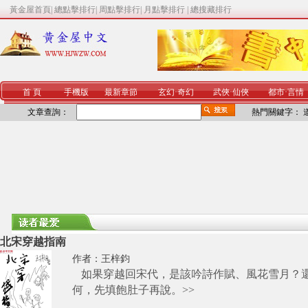
黃金屋首頁
|
總點擊排行
|
周點擊排行
|
月點擊排行
|
總搜藏排行
首 頁
手機版
最新章節
玄幻
·
奇幻
武俠
·
仙俠
都市
·
言情
文章查詢：
熱門關鍵字：
北宋穿越指南
作者：
王梓鈞
如果穿越回宋代，是該吟詩作賦、風花雪月？
何，先填飽肚子再說。
>>