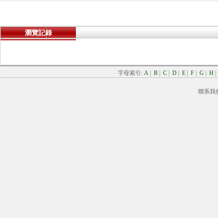
瀏覽記錄
字母索引:
A
|
B
|
C
|
D
|
E
|
F
|
G
|
H
聯系我