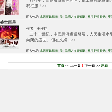
1979年，康劍飛游過深圳灣，踏上這片紙迷金
我征服！
>>
同人作品:
北宋穿越指南
|
朕
|
民國之文豪崛起
|
重生野性時代
|
夢
盛世巨星
作者：
王梓鈞
二十一世紀，中國經濟迅猛發展，人民生活水
向榮的盛世。 但在文娛…
>>
同人作品:
北宋穿越指南
|
朕
|
民國之文豪崛起
|
重生野性時代
|
夢
首頁
<< 上一頁
1
下一頁 >>
尾頁