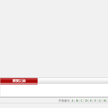
瀏覽記錄
字母索引:
A
|
B
|
C
|
D
|
E
|
F
|
G
|
H