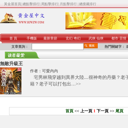
黃金屋首頁
|
總點擊排行
|
周點擊排行
|
月點擊排行
|
總搜藏排行
首 頁
手機版
最新章節
玄幻
·
奇幻
武俠
·
仙俠
都市
·
言情
文章查詢：
熱門關鍵字：
無敵升級王
作者：
可愛內內
宅男林飛穿越到異界大陸....很神奇的丹藥？老
籍？老子可以打包出…
>>
首頁
<< 上一頁
1
下一頁 >>
尾頁