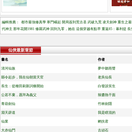
編輯推薦：
都市最強修真學
寒門崛起
開局簽到荒古圣
武破九荒
凌天劍神
重生之最
代神主
那年花開1981
修羅武神
回到九零，她在
這個穿越有點早
重返85：暴利從
長
仙俠最新章節
書名
作者
清河仙族
夢中聽雨聲
縣令起步，我在仙朝當天官
老吳仙長
長生：從種田刷新詞條開始
白發談笑生
公若不棄，愿拜為義父
辣醬熱干面
青葫劍仙
竹林劍隱
淵天辟道
我是瞎混的
仙業
鹓扶君
大赤仙門
古頑石