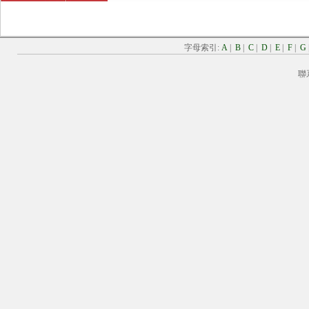
字母索引:
A
|
B
|
C
|
D
|
E
|
F
|
G
聯