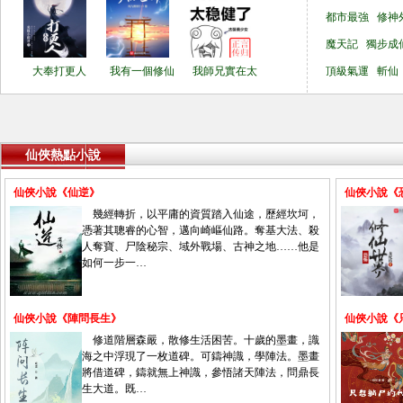
都市最強
修神
魔天記
獨步成
大奉打更人
我有一個修仙
我師兄實在太
頂級氣運
斬仙
仙俠熱點小說
仙俠小說《仙逆》
仙俠小說《
幾經轉折，以平庸的資質踏入仙途，歷經坎坷，
憑著其聰睿的心智，邁向崎嶇仙路。奪基大法、殺
人奪寶、尸陰秘宗、域外戰場、古神之地……他是
如何一步一…
仙俠小說《陣問長生》
仙俠小說《
修道階層森嚴，散修生活困苦。十歲的墨畫，識
海之中浮現了一枚道碑。可鑄神識，學陣法。墨畫
將借道碑，鑄就無上神識，參悟諸天陣法，問鼎長
生大道。既…