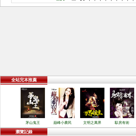
全站完本推薦
茅山鬼王
巔峰小農民
文明之萬界
馭房有術
瀏覽記錄