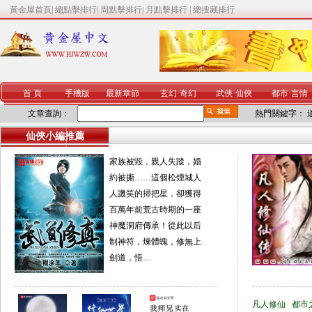
黃金屋首頁
|
總點擊排行
|
周點擊排行
|
月點擊排行
|
總搜藏排行
首 頁
手機版
最新章節
玄幻
·
奇幻
武俠
·
仙俠
都市
·
言情
文章查詢：
熱門關鍵字：
仙俠小編推薦
家族被毀，親人失蹤，婚
約被撕……這個松煙城人
人譏笑的掃把星，卻獲得
百萬年前荒古時期的一座
神魔洞府傳承！從此以后
制神符，煉體魄，修無上
劍道，悟…
凡人修仙
都市