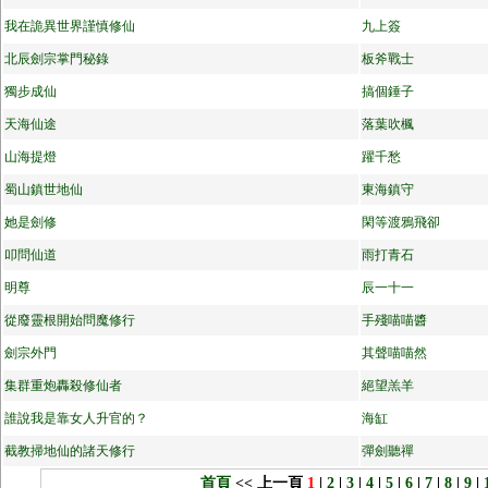
我在詭異世界謹慎修仙
九上簽
北辰劍宗掌門秘錄
板斧戰士
獨步成仙
搞個錘子
天海仙途
落葉吹楓
山海提燈
躍千愁
蜀山鎮世地仙
東海鎮守
她是劍修
閑等渡鴉飛卻
叩問仙道
雨打青石
明尊
辰一十一
從廢靈根開始問魔修行
手殘喵喵醬
劍宗外門
其聲喵喵然
集群重炮轟殺修仙者
絕望羔羊
誰說我是靠女人升官的？
海缸
截教掃地仙的諸天修行
彈劍聽禪
首頁
<< 上一頁
1
|
2
|
3
|
4
|
5
|
6
|
7
|
8
|
9
|