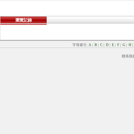
瀏覽記錄
字母索引:
A
|
B
|
C
|
D
|
E
|
F
|
G
|
H
聯系我