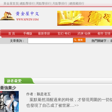
黃金屋首頁
|
總點擊排行
|
周點擊排行
|
月點擊排行
|
總搜藏排行
首 頁
手機版
最新章節
玄幻
·
奇幻
武俠
·
仙俠
都市
·
言情
文章查詢：
熱門關鍵字：
最強棄少
作者：
鵝是老五
葉默驀然清醒過來的時候，才發現周圍的一切
也發現了自己成了被世家…
>>