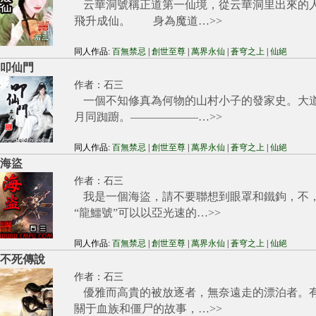
云華洞號稱正道第一仙境，從云華洞里出來的
飛升成仙。 身為魔道…
>>
同人作品:
百無禁忌
|
創世至尊
|
萬界永仙
|
蒼穹之上
|
仙絕
叩仙門
作者：
石三
一個不知修真為何物的山村小子的發家史。大
月同踟躕。——————…
>>
同人作品:
百無禁忌
|
創世至尊
|
萬界永仙
|
蒼穹之上
|
仙絕
海盜
作者：
石三
我是一個海盜，請不要聯想到眼罩和鐵鉤，不
“龍鱷號”可以以亞光速的…
>>
同人作品:
百無禁忌
|
創世至尊
|
萬界永仙
|
蒼穹之上
|
仙絕
不死傳說
作者：
石三
優雅而高貴的被放逐者，無奈遠走的漂泊者。
關于血族和僵尸的故事，…
>>