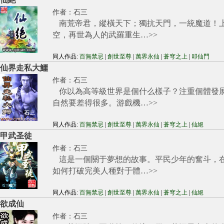
作者：
石三
南荒帝君，縱橫天下；獨抗天門，一統魔道！
空，再世為人的武羅重生…
>>
同人作品:
百無禁忌
|
創世至尊
|
萬界永仙
|
蒼穹之上
|
叩仙門
仙界走私大鱷
作者：
石三
你以為高等級世界是個什么樣子？注重個體發
自然要差得很多。游戲機…
>>
同人作品:
百無禁忌
|
創世至尊
|
萬界永仙
|
蒼穹之上
|
仙絕
甲武圣徒
作者：
石三
這是一個關于夢想的故事。平民少年的奮斗，
如何打破完美人種對于體…
>>
同人作品:
百無禁忌
|
創世至尊
|
萬界永仙
|
蒼穹之上
|
仙絕
欲成仙
作者：
石三