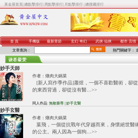
黃金屋首頁
|
總點擊排行
|
周點擊排行
|
月點擊排行
|
總搜藏排行
首 頁
手機版
最新章節
玄幻
·
奇幻
武俠
·
仙俠
都市
·
言情
文章查詢：
熱門關鍵字：
妙手天師
作者：
燉肉大鍋菜
[新人寫作季作品]蕭煜，一個不喜歡醫術，卻
的東西背過，卻從沒有醫…
>>
同人作品:
無敵藥尊
|
妙手玄醫
妙手玄醫
作者：
燉肉大鍋菜
葉飛，一個從抗戰年代穿越而來，身懷絕世醫
的公主。兩人因為一個狗…
>>