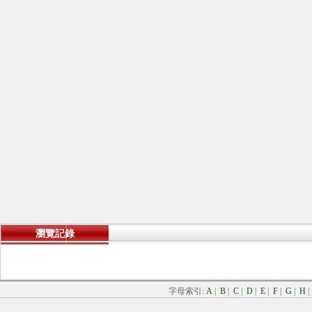
瀏覽記錄
字母索引:
A
|
B
|
C
|
D
|
E
|
F
|
G
|
H