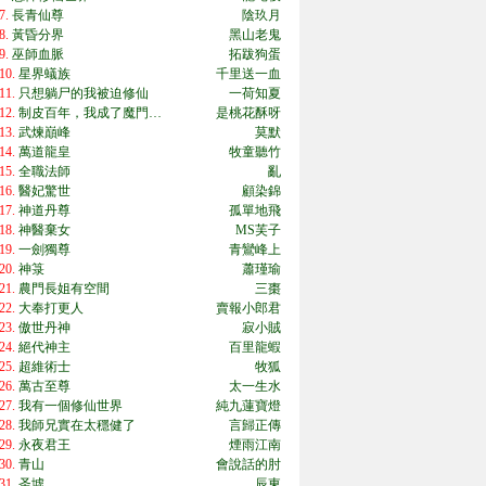
7.
長青仙尊
陰玖月
8.
黃昏分界
黑山老鬼
9.
巫師血脈
拓跋狗蛋
10.
星界蟻族
千里送一血
11.
只想躺尸的我被迫修仙
一荷知夏
12.
制皮百年，我成了魔門…
是桃花酥呀
13.
武煉巔峰
莫默
14.
萬道龍皇
牧童聽竹
15.
全職法師
亂
16.
醫妃驚世
顧染錦
17.
神道丹尊
孤單地飛
18.
神醫棄女
MS芙子
19.
一劍獨尊
青鸞峰上
20.
神箓
蕭瑾瑜
21.
農門長姐有空間
三棗
22.
大奉打更人
賣報小郎君
23.
傲世丹神
寂小賊
24.
絕代神主
百里龍蝦
25.
超維術士
牧狐
26.
萬古至尊
太一生水
27.
我有一個修仙世界
純九蓮寶燈
28.
我師兄實在太穩健了
言歸正傳
29.
永夜君王
煙雨江南
30.
青山
會說話的肘
31.
圣墟
辰東