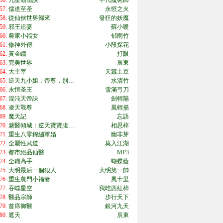
56.
九星霸體訣
平凡魔術師
57.
儒道至圣
永恒之火
58.
從仙俠世界歸來
發狂的妖魔
59.
邪王追妻
蘇小暖
60.
農家小福女
郁雨竹
61.
修神外傳
小段探花
62.
黃金瞳
打眼
63.
完美世界
辰東
64.
大主宰
天蠶土豆
65.
逆天九小姐：帝尊，別…
水清竹
66.
永恒圣王
雪滿弓刀
67.
混沌天帝訣
劍輕陽
68.
凌天戰尊
風輕揚
69.
魔天記
忘語
70.
魅醫傾城：逆天寶寶腹…
相思梓
71.
重生八零錦繡軍婚
幽非芽
72.
全屬性武道
莫入江湖
73.
都市絕品仙醫
MP3
74.
全職高手
蝴蝶藍
75.
大明最后一個狠人
大明第一帥
76.
重生農門小福妻
風十里
77.
吞噬星空
我吃西紅柿
78.
醫品宗師
步行天下
79.
首席御醫
銀河九天
80.
遮天
辰東