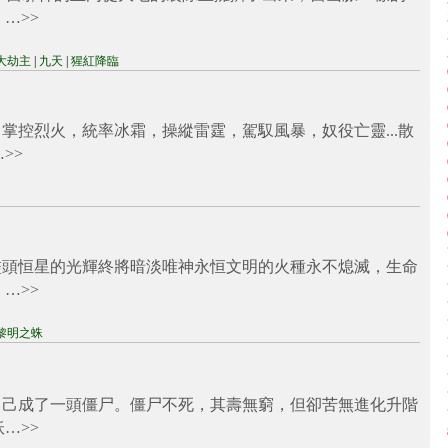
。…
>>
大劫主
|
九天
|
猩紅降臨
掌控烈火，統率冰霜，操縱雷霆，駕馭風暴，奴役亡靈...散
…
>>
盡頭恒星的光輝終將暗淡唯神永恒文明的火種永不熄滅，生命
，…
>>
黎明之蛛
自己成了一頭僵尸。僵尸不死，其壽無窮，但卻苦無進化升階
妖…
>>