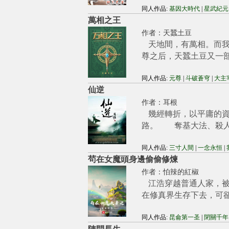
同人作品:
基因大時代
|
星武紀元
萬相之王
作者：
天蠶土豆
天地間，有萬相。而
尊之后，天蠶土豆又一
同人作品:
元尊
|
斗破蒼穹
|
大主
仙逆
作者：
耳根
幾經轉折，以平庸的
路。 奪基大法、殺
同人作品:
三寸人間
|
一念永恒
|
茍在女魔頭身邊偷偷修煉
作者：
怕辣的紅椒
江浩穿越普通人家，
在修真界生存下去，可
同人作品:
昆侖第一圣
|
閉關千年