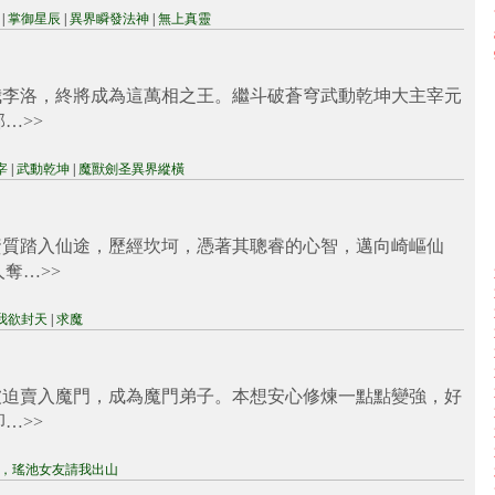
|
掌御星辰
|
異界瞬發法神
|
無上真靈
我李洛，終將成為這萬相之王。繼斗破蒼穹武動乾坤大主宰元
部…
>>
宰
|
武動乾坤
|
魔獸劍圣異界縱橫
資質踏入仙途，歷經坎坷，憑著其聰睿的心智，邁向崎嶇仙
人奪…
>>
我欲封天
|
求魔
被迫賣入魔門，成為魔門弟子。本想安心修煉一點點變強，好
卻…
>>
，瑤池女友請我出山