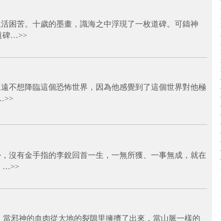
生活困苦。十歲的墨畫，識海之中浮現了一枚道碑。可鑄神
道碑…
>>
永遠不想降臨這個恐怖世界，因為他感覺到了這個世界對他極
…
>>
掛，沒有金手指的李銳回首一生，一無所獲、一事無成，就在
，…
>>
 當邪神的血肉從大地的裂隙里擁擠了出來，當山脈一樣的