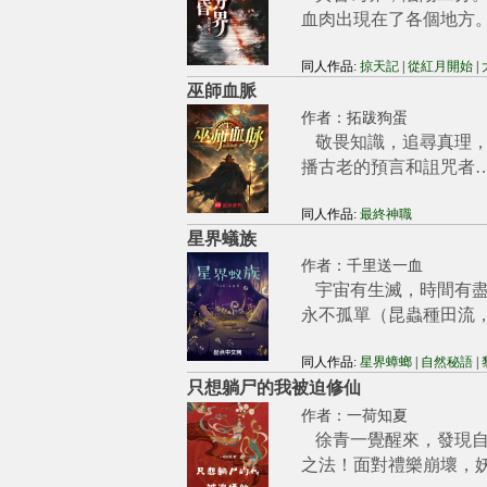
血肉出現在了各個地方
同人作品:
掠天記
|
從紅月開始
|
巫師血脈
作者：
拓跋狗蛋
敬畏知識，追尋真理，
播古老的預言和詛咒者
同人作品:
最終神職
星界蟻族
作者：
千里送一血
宇宙有生滅，時間有
永不孤單（昆蟲種田流
同人作品:
星界蟑螂
|
自然秘語
|
只想躺尸的我被迫修仙
作者：
一荷知夏
徐青一覺醒來，發現
之法！面對禮樂崩壞，