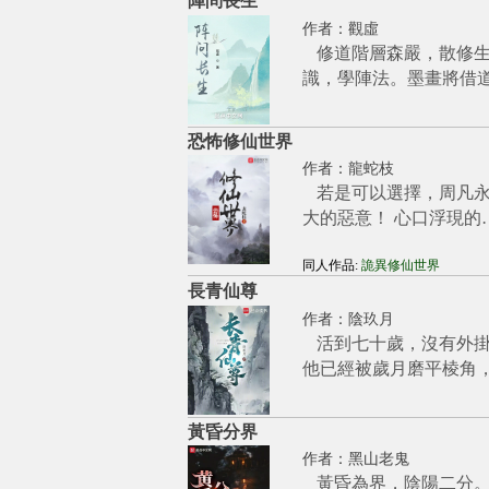
陣問長生
作者：
觀虛
修道階層森嚴，散修
識，學陣法。墨畫將借
恐怖修仙世界
作者：
龍蛇枝
若是可以選擇，周凡
大的惡意！ 心口浮現的
同人作品:
詭異修仙世界
長青仙尊
作者：
陰玖月
活到七十歲，沒有外
他已經被歲月磨平棱角
黃昏分界
作者：
黑山老鬼
黃昏為界，陰陽二分。