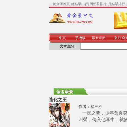
黃金屋首頁
|
總點擊排行
|
周點擊排行
|
月點擊排行
首 頁
手機版
最新章節
玄幻
·
奇
文章查詢：
造化之王
作者：
豬三不
一夜之間，少年葉真突
叫聲，傳入他耳中，就