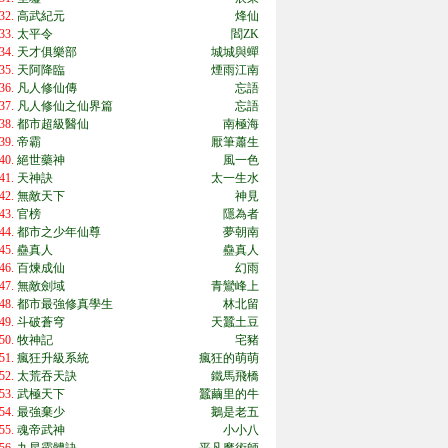
32.
高武紀元
烽仙
33.
太平令
閻ZK
34.
天才俱樂部
城城與蟬
35.
天阿降臨
煙雨江南
36.
凡人修仙傳
忘語
37.
凡人修仙之仙界篇
忘語
38.
都市超級醫仙
南極海
39.
帝霸
厭筆蕭生
40.
絕世藥神
風一色
41.
天神訣
太一生水
42.
無敵天下
神見
43.
官榜
隱為者
44.
都市之少年仙尊
夢朝南
45.
蠱真人
蠱真人
46.
百煉成仙
幻雨
47.
無敵劍域
青鸞峰上
48.
都市最強修真學生
林北留
49.
斗破蒼穹
天蠶土豆
50.
牧神記
宅豬
51.
瘋狂升級系統
瘋狂的萌萌
52.
太荒吞天訣
鐵馬飛橋
53.
武極天下
蠶繭里的牛
54.
最強棄少
鵝是老五
55.
魂帝武神
小小八