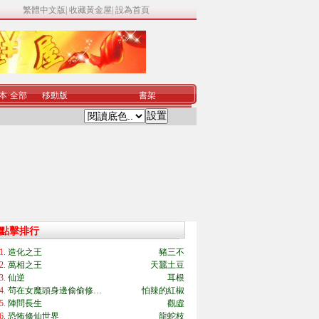
繁體中文版
|
收藏黃金屋
|
設為首頁
本
·
全部
移動版
書架
點擊排行
1.
造化之王
豬三不
2.
萬相之王
天蠶土豆
3.
仙逆
耳根
4.
茍在女魔頭身邊偷偷修…
怕辣的紅椒
5.
陣問長生
觀虛
6.
恐怖修仙世界
龍蛇枝