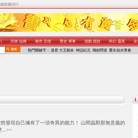
|
總搜藏排行
幻
武俠
·
仙俠
都市
·
言情
歷史
·
軍事
游戲
·
競技
科幻
·
靈異
全
熱門關鍵字：
道君
大王饒命
神話紀元
飛劍問道
重生似水青春
然發現自己擁有了一項奇異的能力！ 山間蟲獸那無意義的
變…
>>