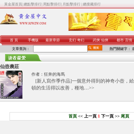
黃金屋首頁
|
總點擊排行
|
周點擊排行
|
月點擊排行
|
總搜藏排行
首 頁
手機版
最新章節
玄幻
·
奇幻
武俠
·
仙俠
都市
·
言情
文章查詢：
熱門關鍵字：
仙壺農莊
作者：
狂奔的海馬
[新人寫作季作品]一個意外得到的神奇小壺，
頓的生活得以改善，種地…
>>
首頁
<< 上一頁
1
下一頁 >>
尾頁