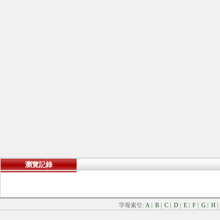
瀏覽記錄
字母索引:
A
|
B
|
C
|
D
|
E
|
F
|
G
|
H