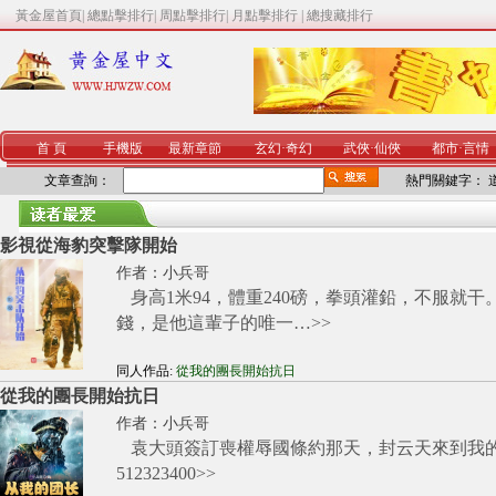
黃金屋首頁
|
總點擊排行
|
周點擊排行
|
月點擊排行
|
總搜藏排行
首 頁
手機版
最新章節
玄幻
·
奇幻
武俠
·
仙俠
都市
·
言情
文章查詢：
熱門關鍵字：
影視從海豹突擊隊開始
作者：
小兵哥
身高1米94，體重240磅，拳頭灌鉛，不服就干
錢，是他這輩子的唯一…
>>
同人作品:
從我的團長開始抗日
從我的團長開始抗日
作者：
小兵哥
袁大頭簽訂喪權辱國條約那天，封云天來到我
512323400
>>