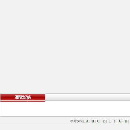
瀏覽記錄
字母索引:
A
|
B
|
C
|
D
|
E
|
F
|
G
|
H