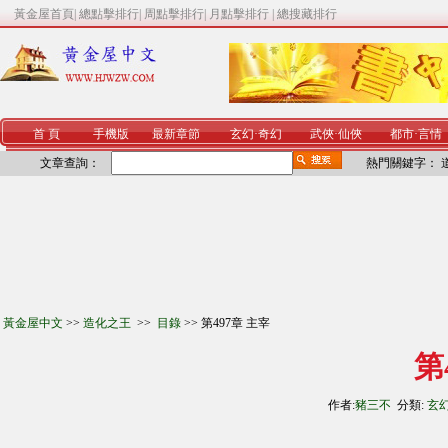
黃金屋首頁
|
總點擊排行
|
周點擊排行
|
月點擊排行
|
總搜藏排行
首 頁
手機版
最新章節
玄幻
·
奇幻
武俠
·
仙俠
都市
·
言情
文章查詢：
熱門關鍵字：
黃金屋中文
>>
造化之王
>>
目錄
>> 第497章 主宰
第
作者:
豬三不
分類:
玄