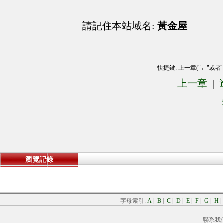
請記住本站域名:
黃金屋
快捷鍵: 上一章("←"或者
上一章
|
瀏覽記錄
字母索引:
A
|
B
|
C
|
D
|
E
|
F
|
G
|
H
聯系我