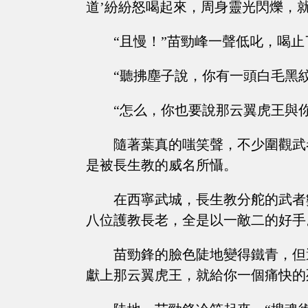
道’紛紛怒喝起來，周身靈光閃爍，
“且慢！”苗勁峰一聲低叱，喝止
“聽拂塵子說，你有一頭白毛黑
“怎么，你也要說那云翼虎王與
隨著葉真的嗤笑聲，不少圍觀武
是被長生教的威名所懾。
在西寧武城，長生教分舵的武者
八位護教長老，全是以一敵二的好手
苗勁鋒的臉色陡地變得鐵青，但
獻上那云翼虎王，就給你一個痛快的