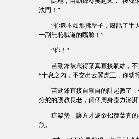
陡地，苗勁鋒冷笑起來，“搜魂
法門！”
“你還不如那拂塵子，廢話了半
一副無恥賊道的嘴臉！”
“你！”
苗勁鋒被罵得葉真直接氣結，不
“十息之內，不交出云翼虎王，你就
苗勁鋒直接自顧自的計起數了，
分舵的護教長老，個個周身靈力澎湃
這架勢，讓方才還欲招攬葉真的
魚。