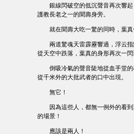
銀線閃破空的低沉聲音再次響起
護教長老之一的聞壽身旁。
就在聞壽大吃一驚的同時，葉真
兩道驚魂天雷霹靂響過，浮云指
從天空中跌落，葉真的身形再次一閃
倒吸冷氣的聲音陡地從血手堂的
從千米外的大批武者的口中出現。
無它！
因為這些人，都無一例外的看到
的場景！
應該是兩人！