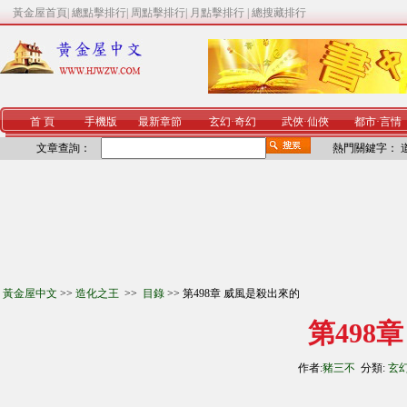
黃金屋首頁
|
總點擊排行
|
周點擊排行
|
月點擊排行
|
總搜藏排行
首 頁
手機版
最新章節
玄幻
·
奇幻
武俠
·
仙俠
都市
·
言情
文章查詢：
熱門關鍵字：
黃金屋中文
>>
造化之王
>>
目錄
>> 第498章 威風是殺出來的
第498
作者:
豬三不
分類:
玄