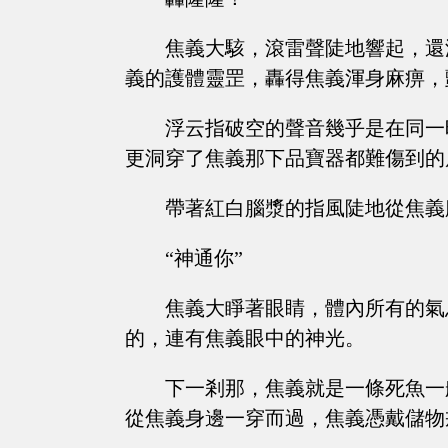
焦義大駭，滾雷聲陡地響起，還
義的護體靈罡，轟得焦義渾身麻痹，
浮云指破空的聲音幾乎是在同一
更洞穿了焦義那下品寶器都難傷到的
帶著紅白腦漿的指風陡地從焦義
“神通你”
焦義大睜著眼睛，體內所有的氣
的，連有焦義眼中的神光。
下一剎那，焦義就是一條死魚一
從焦義身邊一穿而過，焦義憑戴儲物