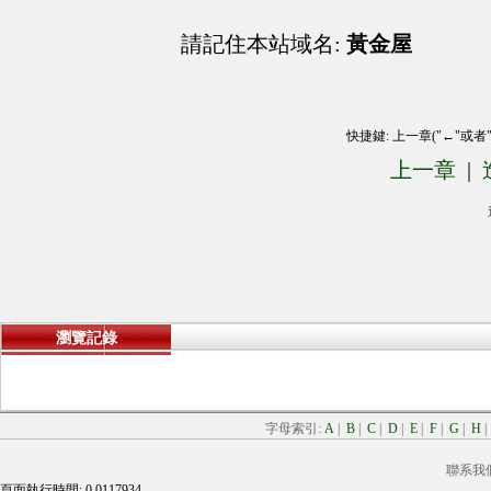
請記住本站域名:
黃金屋
快捷鍵: 上一章("←"或者
上一章
|
瀏覽記錄
字母索引:
A
|
B
|
C
|
D
|
E
|
F
|
G
|
H
聯系我
頁面執行時間: 0.0117934