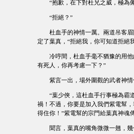
“抱歉，在下對杜兄之威，極為
“拒絕？”
杜血手的神情一厲。兩道吊客眉
定了葉真，“拒絕我，你可知道拒絕
冷哼間，杜血手毫不猶豫的用他
有死人，你再考慮一下？”
紫言一出，場外圍觀的武者神情
“葉少俠，這杜血手行事極為霸
禍！不過，你要是加入我們紫電幫，
得住你！”紫電幫的宗門給葉真神魂
聞言，葉真的嘴角微微一翹，幾