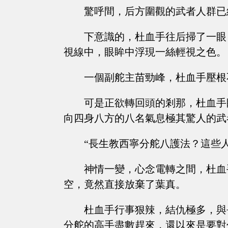
驚呼間，后方圍觀的武者人群已
下意識的，杜血手往后掃了一眼
視線中，眼眸中浮現一絲輕視之色。
一個副舵主苗勁峰，杜血手壓根
可是正欲轉回頭的剎那，杜血手
向四身八方的八名氣息極其驚人的武
“長生教西寧分舵八護法？這些
神情一變，心念電轉之間，杜血
空，竟然直接放棄了葉真。
杜血手行事狠辣，結仇極多，與
分舵的高手盡數趕來，還以來是要對