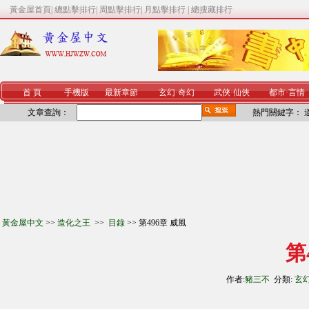
黃金屋首頁
|
總點擊排行
|
周點擊排行
|
月點擊排行
|
總搜藏排行
首 頁
手機版
最新章節
玄幻
·
奇幻
武俠
·
仙俠
都市
·
言情
文章查詢：
熱門關鍵字：
黃金屋中文
>>
造化之王
>>
目錄
>> 第496章 威風
第
作者:
豬三不
分類:
玄