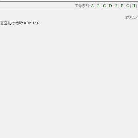
字母索引:
A
|
B
|
C
|
D
|
E
|
F
|
G
|
H
聯系我
頁面執行時間: 0.0191732