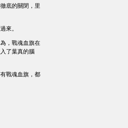
會徹底的關閉，里
了過來。
因為，戰魂血旗在
涌入了葉真的腦
持有戰魂血旗，都
！