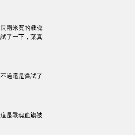
米長兩米寬的戰魂
嘗試了一下，葉真
，不過還是嘗試了
，這是戰魂血旗被