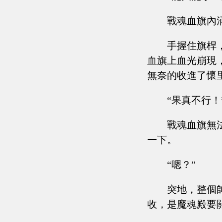
戰魂血旗內
手握住旗桿
血旗上血光崩現
無奈的收進了懷
“果真不行！
戰魂血旗無
一下。
“嗯？”
突地，整個
收，是魔魂殿要