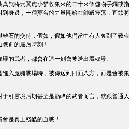
葉真就將云翼虎小貓收集來的二十來個儲物手鐲戒
叫到身邊，一種莫名的力量開始在帥殿震蕩，直欲
與離石的交待，假如，假如他們當中有人奪到了戰
血戰前的最后時刻！
魂殿的武者，都會在這一刻會被送出魔魂殿。
是進入魔魂戰場時，被傳送到四面八方，而是會被
對于引靈境后期甚至是巔峰的武者而言，就跟普通
將會是真正殘酷的血戰！