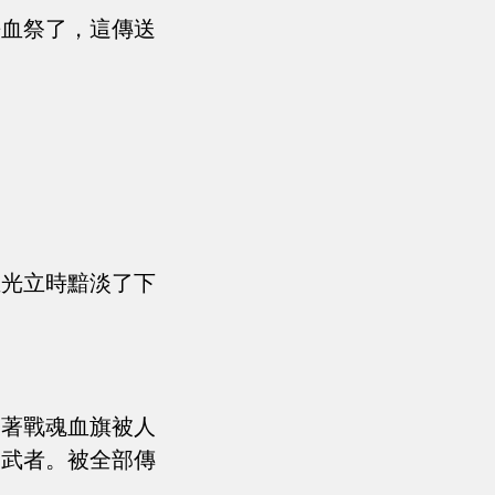
去血祭了，這傳送
血光立時黯淡了下
表著戰魂血旗被人
的武者。被全部傳