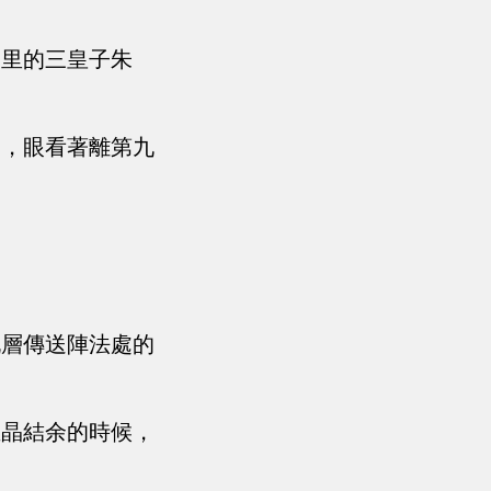
這里的三皇子朱
層，眼看著離第九
九層傳送陣法處的
血晶結余的時候，