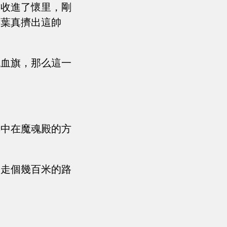
指收進了懷里，剛
將葉真擠出這帥
魂血旗，那么這一
集中在魔魂殿的方
人走個幾百米的路