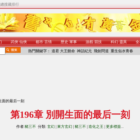
|
總搜藏排行
幻
武俠
·
仙俠
都市
·
言情
歷史
·
軍事
游戲
·
競技
科幻
·
靈異
全
熱門關鍵字：
道君
大王饒命
神話紀元
飛劍問道
重生似水青春
別開生面的最后一刻
第196章 別開生面的最后一刻
作者:
豬三不
分類:
玄幻
|
東方玄幻
|
豬三不
|
造化之王
|
更多標簽
...