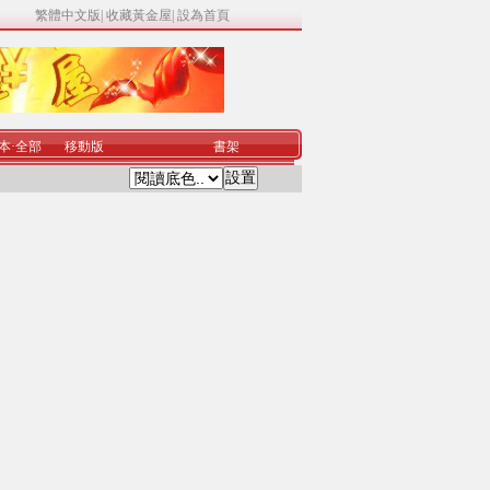
繁體中文版
|
收藏黃金屋
|
設為首頁
本
·
全部
移動版
書架