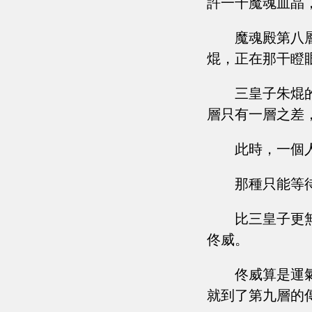
許一千魔魂血晶
魔魂殿第八
焜，正在那干瞪
三皇子朱焜
層只有一層之差
此時，一個
那種只能等
比三皇子更
佟威。
佟威算是運
就到了第九層的