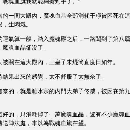
，戰魂血旗我就能夠搶到手了。”
層的一間大殿內，魔魂血晶全部消耗干凈被困死在
眼，生悶氣。
的運氣算一般，踏入魔魂殿之后，一路闖到了第八
，魔魂血晶卻沒了。
人被關在這大殿內，三皇子朱焜簡直度日如年。
待結果出來的感覺，太不舒服了太無奈了。
無奈的，就是離水宗的內門大弟子佟威，被困在第
氣好的，只消耗掉了一萬魔魂血晶，還有不少魔魂
傳送陣法處，本以為戰魂血旗在望。