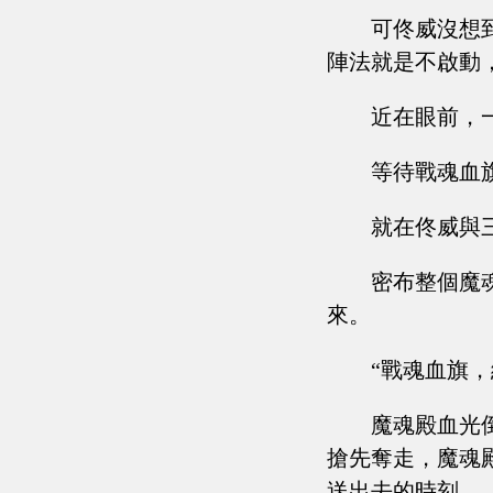
可佟威沒想
陣法就是不啟動
近在眼前，
等待戰魂血
就在佟威與
密布整個魔
來。
“戰魂血旗，終
魔魂殿血光
搶先奪走，魔魂
送出去的時刻。