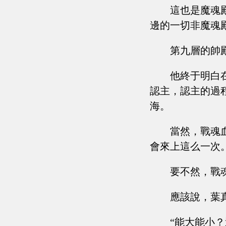
這也是魔魂
邊的一切非魔魂
第九層的帥
他終于明白
認主，認主的過
海。
當然，戰魂
會來上這么一次
要不然，戰
應該說，葉
“能大能小