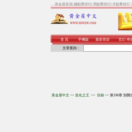
黃金屋首頁
|
總點擊排行
|
周點擊排行
|
月點擊排行
首 頁
手機版
最新章節
玄幻
·
奇
文章查詢：
黃金屋中文
>>
造化之王
>>
目錄
>> 第196章 