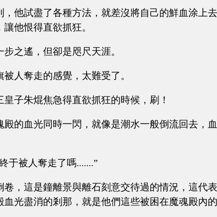
到，他試盡了各種方法，就差沒將自己的鮮血涂上
，讓他恨得直欲抓狂。
一步之遙，但卻是咫尺天涯。
旗被人奪走的感覺，太難受了。
三皇子朱焜焦急得直欲抓狂的時候，刷！
魂殿的血光同時一閃，就像是潮水一般倒流回去，
于被人奪走了嗎.......”
倒卷，這是鐘離景與離石刻意交待過的情況，這代
殿血光盡消的剎那，就是他們這些被困在魔魂殿內