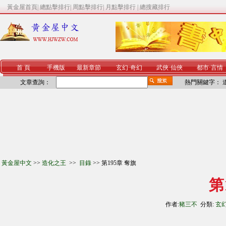
黃金屋首頁
|
總點擊排行
|
周點擊排行
|
月點擊排行
|
總搜藏排行
首 頁
手機版
最新章節
玄幻
·
奇幻
武俠
·
仙俠
都市
·
言情
文章查詢：
熱門關鍵字：
黃金屋中文
>>
造化之王
>>
目錄
>> 第195章 奪旗
第
作者:
豬三不
分類:
玄