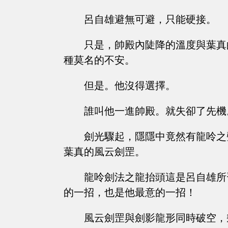
呂自雄避無可避，只能硬接。
只是，帥殿內陡降的溫度與葉真
種莫名的不安。
但是。他沒得選擇。
誰叫他一進帥殿。就失卻了先機
劍光驟起，隱隱中竟然有龍呤之
葉真的風云劍罡。
龍呤劍法之龍抬頭這是呂自雄所
的一招，也是他最意的一招！
風云劍罡與劍影龍形同時破空，