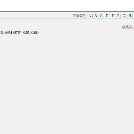
字母索引:
A
|
B
|
C
|
D
|
E
|
F
|
G
|
H
聯系我
頁面執行時間: 0.0160565