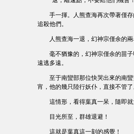
“退，離遠點，不要給他們機會！
手一揮。人熊查海再次帶著僅存
追殺他們。
人熊查海一退，幻神宗僅余的兩
毫不猶豫的，幻神宗僅余的苗子
遠逃多遠。
至于南蠻部那位快哭出來的南蠻
宵，他的幾只陸行妖仆，直接不管了
這情形，看得葉真一呆，隨即就
目光所至，群雄退避！
這就是葉真這一刻的感覺！