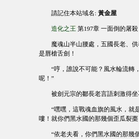
請記住本站域名:
黃金屋
造化之王
第197章 一面倒的屠殺
魔魂山半山腰處，五國長老、供
是唇槍舌劍！
“哼，誰說不可能？風水輪流轉
呢！”
被劍元宗的鄒長老言語刺激得坐
“嘿嘿，這戰魂血旗的風水，就
嘍！就你們黑水國的那幾個歪瓜裂棗
“依老夫看，你們黑水國的那幾