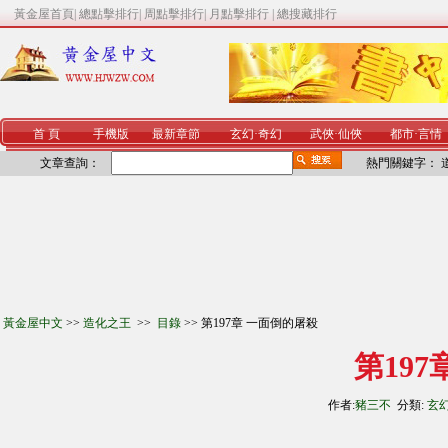
黃金屋首頁
|
總點擊排行
|
周點擊排行
|
月點擊排行
|
總搜藏排行
首 頁
手機版
最新章節
玄幻
·
奇幻
武俠
·
仙俠
都市
·
言情
文章查詢：
熱門關鍵字：
黃金屋中文
>>
造化之王
>>
目錄
>> 第197章 一面倒的屠殺
第19
作者:
豬三不
分類:
玄