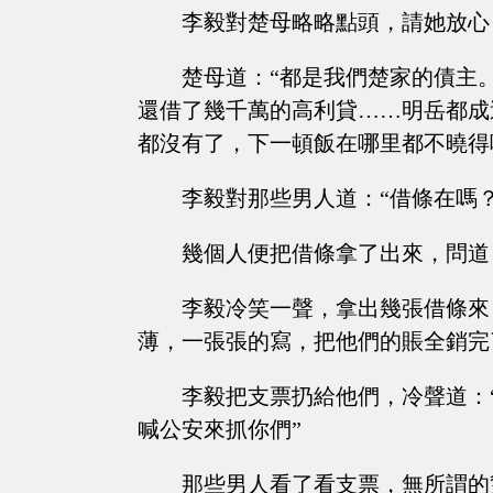
李毅對楚母略略點頭，請她放心
楚母道：“都是我們楚家的債主
還借了幾千萬的高利貸……明岳都成
都沒有了，下一頓飯在哪里都不曉得
李毅對那些男人道：“借條在嗎？
幾個人便把借條拿了出來，問道
李毅冷笑一聲，拿出幾張借條來
薄，一張張的寫，把他們的賬全銷完
李毅把支票扔給他們，冷聲道：
喊公安來抓你們”
那些男人看了看支票，無所謂的