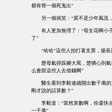
都肯替一個死鬼出”
另一個就笑：“莫不是少年風流
有人更加無理了：“母女花啊小
了”
“哈哈”這些人拍打著支票，揚長
楚母氣得跺腳大罵，楚憐心則氣
么會跟這些人去借錢啊”
醫生看到李毅連續開出數千萬的
剛才說的話算數？”
李毅道：“當然算數啊，你還快
一千萬”