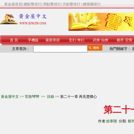
黃金屋首頁
|
總點擊排行
|
周點擊排行
|
月點擊排行
|
總搜藏排行
首 頁
手機版
最新章節
玄幻
·
奇幻
武俠
·
仙俠
都市
·
言情
文章查詢：
熱門關鍵字：
黃金屋中文
>>
官路彎彎
>>
目錄
>> 第二十一章 再見楚憐心
第二十
作者:
拾寒階
分類:
都